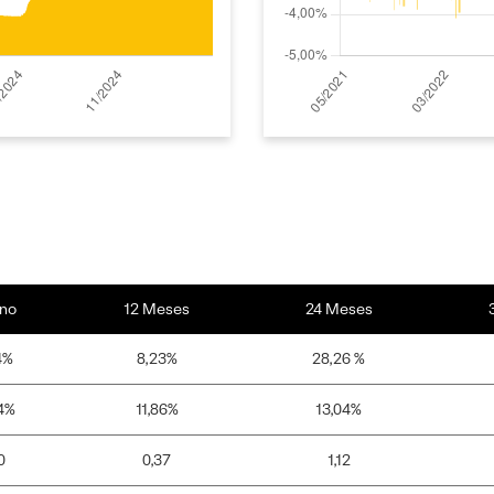
no
12 Meses
24 Meses
4%
8,23%
28,26 %
4%
11,86%
13,04%
0
0,37
1,12