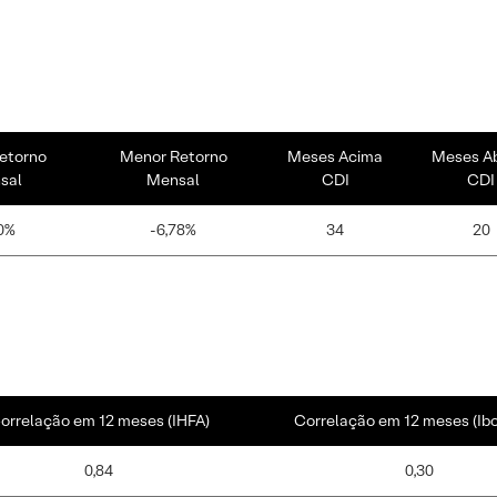
etorno
Menor Retorno
Meses Acima
Meses A
sal
Mensal
CDI
CDI
0%
-6,78%
34
20
orrelação em 12 meses (IHFA)
Correlação em 12 meses (Ib
0,84
0,30