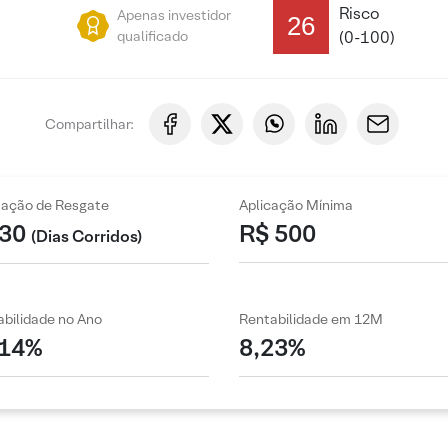
Risco
Apenas investidor
26
qualificado
(0-100)
Compartilhar:
zação de Resgate
Aplicação Mínima
30
R$ 500
(Dias Corridos)
bilidade no Ano
Rentabilidade em 12M
,14%
8,23%