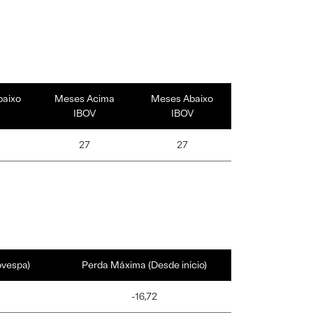
baixo
Meses Acima
Meses Abaixo
IBOV
IBOV
27
27
ovespa)
Perda Máxima (Desde início)
-16,72