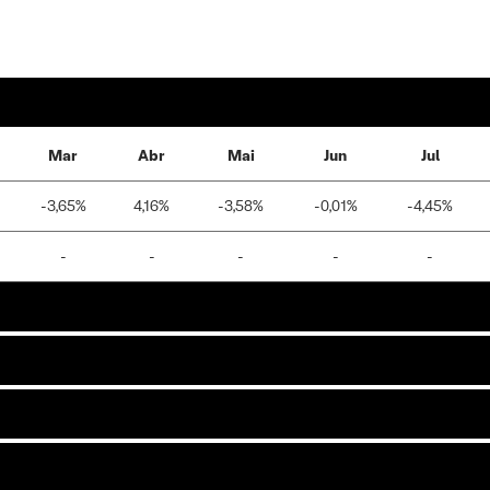
Mar
Abr
Mai
Jun
Jul
-3,65%
4,16%
-3,58%
-0,01%
-4,45%
-
-
-
-
-