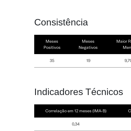
Consistência
Meses
Meses
Maior R
Positivos
Negativos
Men
35
19
9,7
Indicadores Técnicos
Correlação em 12 meses (IMA-B)
C
0,34