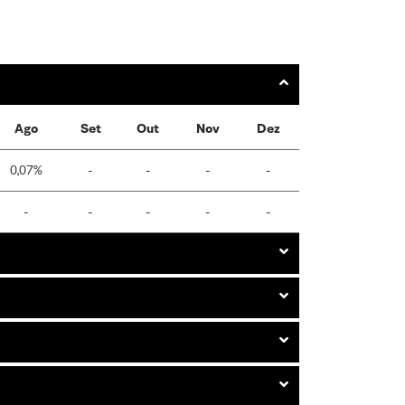
Ago
Set
Out
Nov
Dez
0,07%
-
-
-
-
-
-
-
-
-