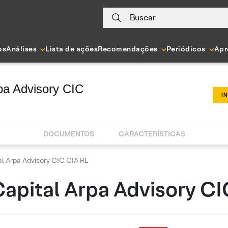
Buscar
os
Análises
Lista de ações
Recomendações
Periódicos
Apr
pa Advisory CIC
I
DOCUMENTOS
CARACTERÍSTICAS
l Arpa Advisory CIC CIA RL
apital Arpa Advisory CI