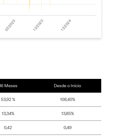
36 Meses
Desde o Início
53,92 %
108,40%
13,34%
13,85%
0,42
0,49