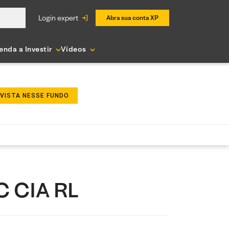
login expert
Abra sua conta XP
enda a Investir
Vídeos
NVISTA NESSE FUNDO
C CIA RL