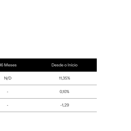
36 Meses
Desde o Início
N/D
11,35%
-
0,10%
-
-1,29