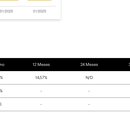
no
12 Meses
24 Meses
7%
14,57%
N/D
0%
-
-
6
-
-