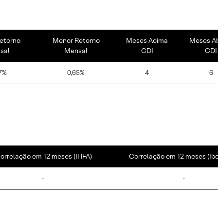
etorno
Menor Retorno
Meses Acima
Meses A
sal
Mensal
CDI
CDI
7%
0,65%
4
6
orrelação em 12 meses (IHFA)
Correlação em 12 meses (Ib
-
-