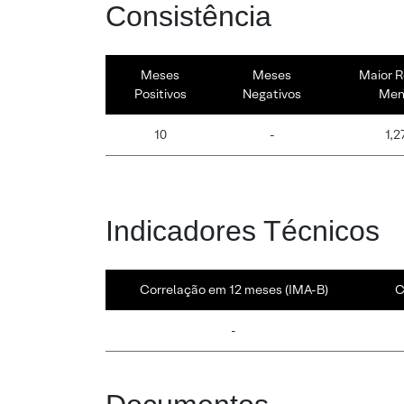
Consistência
Meses
Meses
Maior R
Positivos
Negativos
Men
10
-
1,2
Indicadores Técnicos
Correlação em 12 meses (IMA-B)
C
-