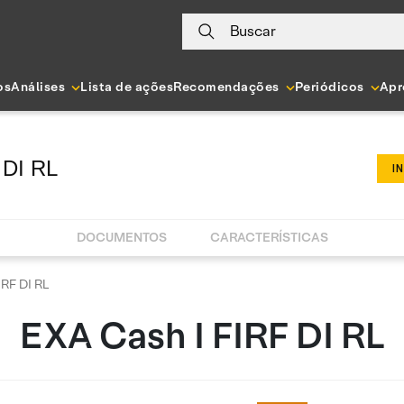
Buscar
os
Análises
Lista de ações
Recomendações
Periódicos
Apr
 DI RL
I
DOCUMENTOS
CARACTERÍSTICAS
RF DI RL
EXA Cash I FIRF DI RL