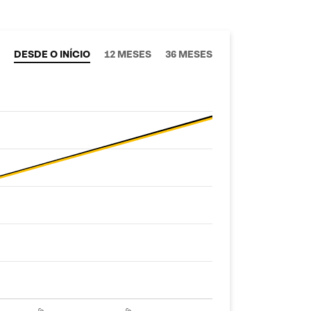
DESDE O INÍCIO
12 MESES
36 MESES