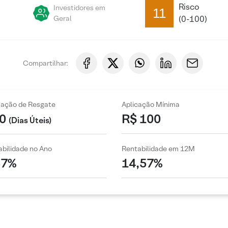
Risco
Investidores em
11
Geral
(0-100)
Compartilhar:
zação de Resgate
Aplicação Mínima
0
R$ 100
(Dias Úteis)
bilidade no Ano
Rentabilidade em 12M
37%
14,57%