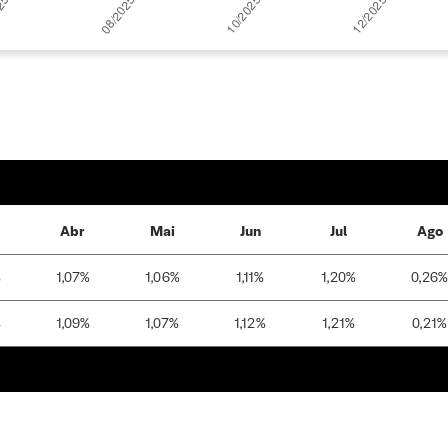
Abr
Mai
Jun
Jul
Ago
%
1,07%
1,06%
1,11%
1,20%
0,26%
%
1,09%
1,07%
1,12%
1,21%
0,21%