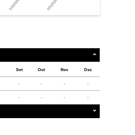
Set
Out
Nov
Dez
-
-
-
-
-
-
-
-