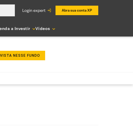
login expert
Abra sua conta XP
enda a Investir
Vídeos
NVISTA NESSE FUNDO