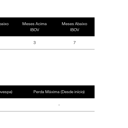
baixo
Meses Acima
Meses Abaixo
IBOV
IBOV
3
7
ovespa)
Perda Máxima (Desde início)
-