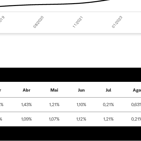
r
Abr
Mai
Jun
Jul
Ago
5%
1,43%
1,21%
1,10%
0,21%
0,63
%
1,09%
1,07%
1,12%
1,21%
0,21