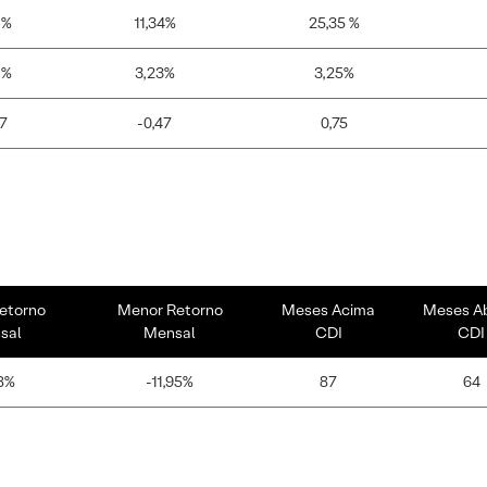
2%
11,34%
25,35 %
2%
3,23%
3,25%
17
-0,47
0,75
etorno
Menor Retorno
Meses Acima
Meses A
sal
Mensal
CDI
CDI
8%
-11,95%
87
64