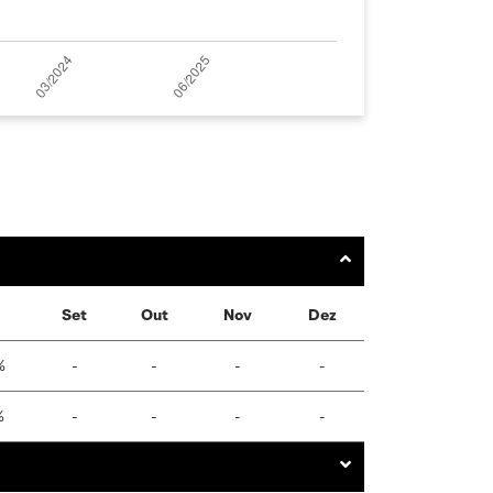
Set
Out
Nov
Dez
%
-
-
-
-
%
-
-
-
-