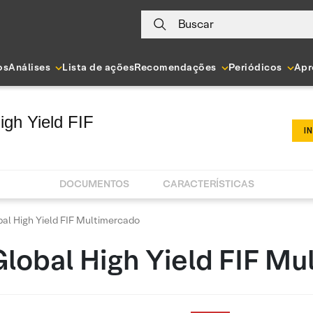
Buscar
os
Análises
Lista de ações
Recomendações
Periódicos
Apr
igh Yield FIF
I
DOCUMENTOS
CARACTERÍSTICAS
bal High Yield FIF Multimercado
Global High Yield FIF M