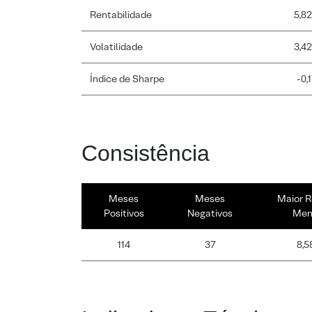
Rentabilidade
5,8
Volatilidade
3,4
Índice de Sharpe
-0,
Consistência
Meses
Meses
Maior R
Positivos
Negativos
Men
114
37
8,5