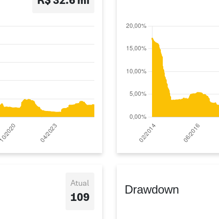
R$ 32.6 mi
Atual
Drawdown
109