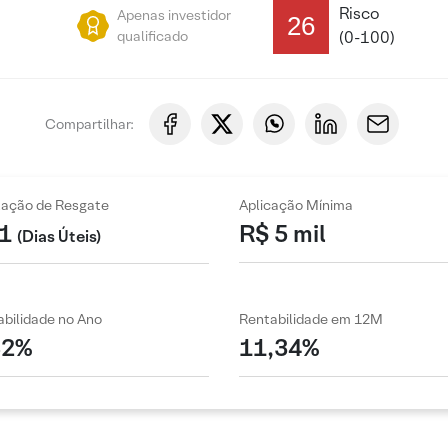
Risco
Apenas investidor
26
qualificado
(0-100)
Compartilhar:
zação de Resgate
Aplicação Mínima
1
R$ 5 mil
(Dias Úteis)
bilidade no Ano
Rentabilidade em 12M
82%
11,34%