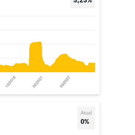
3,23%
Atual
0%