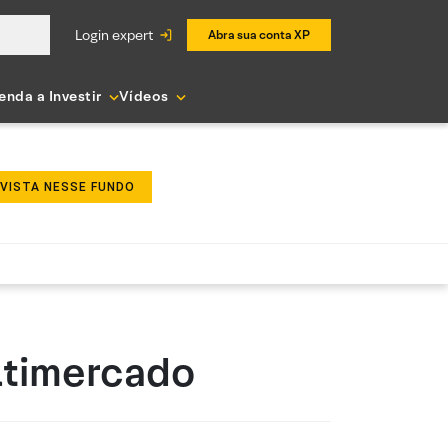
login expert
Abra sua conta XP
enda a Investir
Vídeos
NVISTA NESSE FUNDO
ultimercado