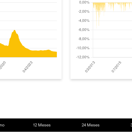
no
12 Meses
24 Meses