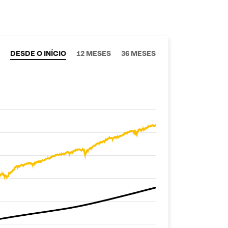
DESDE O INÍCIO
12 MESES
36 MESES