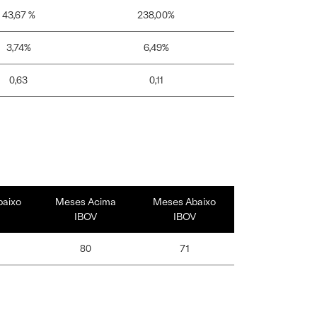
43,67 %
238,00%
3,74%
6,49%
0,63
0,11
baixo
Meses Acima
Meses Abaixo
IBOV
IBOV
80
71