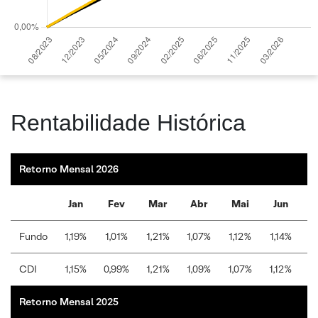
Rentabilidade Histórica
Retorno Mensal 2026
Jan
Fev
Mar
Abr
Mai
Jun
Fundo
1,19%
1,01%
1,21%
1,07%
1,12%
1,14%
1
CDI
1,15%
0,99%
1,21%
1,09%
1,07%
1,12%
1
Retorno Mensal 2025