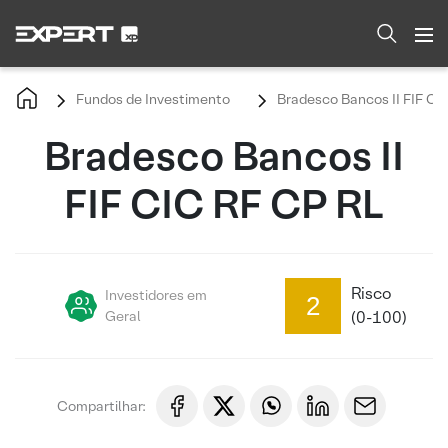
Fundos de Investimento
Bradesco Bancos II FIF CI
Bradesco Bancos II
FIF CIC RF CP RL
Risco
Investidores em
2
Geral
(0-100)
Compartilhar: