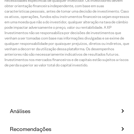
necessidades específicas de qualquer investidor. Os investidores devem
obter orientação financeira independente, com base em suas
características pessoais, antes de tomar uma decisão de investimento. Caso
os ativos, operações, fundos e/ou instrumentos financeiros sejam expressos
em uma moeda que não a do investidor, qualquer alteração na taxa de câmbio
pode impactar adversamente o preço, valor ou rentabilidade. A XP
Investimentos não se responsabiliza por decisões de investimentos que
venham a ser tomadas com base nas informações divulgadas e se exime de
qualquer responsabilidade por quaisquer prejuízos, diretos ou indiretos, que
venham a decorrer da utilização dessa plataforma. Os desempenhos
anteriores não são necessariamente indicativos de resultados futuros.
Investimentos nos mercados financeiros e de capitais estão sujeitos a riscos
de perda superior ao valor total do capital investido.
Análises
Recomendações