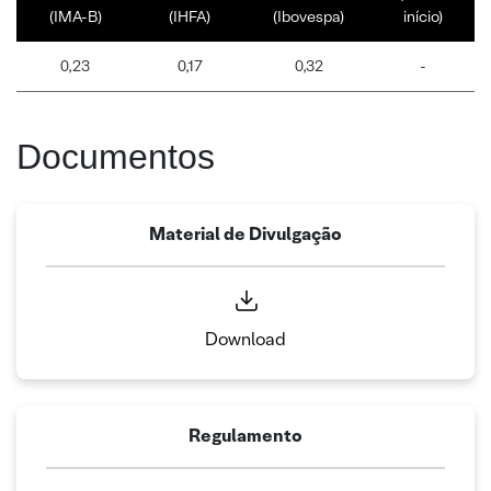
(IMA-B)
(IHFA)
(Ibovespa)
início)
0,23
0,17
0,32
-
Documentos
Material de Divulgação
Download
Regulamento