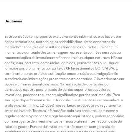
Disclaimer:
Este conteúdo tem propósito exclusivamente informativo e se baseia em
dados estatísticos, metodologias probabilísticas, fatos concretos do
mercado financeiro e em resultados financeiros apurados. Em nenhum
momento, o conteúdo desta mensagem representa opiniões pessoais ou
recomendações de investimento financeiro de qualquer natureza. Não se
configuram, portanto, como ideias, opiniões, pensamentos ou qualquer
forma de posicionamento por parte da XP Investimentos CCTVM S/A. É
terminantemente proibida a utilização, acesso, cópia ou divulgação não
autorizada das informações presentes neste conteúdo. O investimento em
ações é um investimento de risco. Na realização de operações com
derivativos existe a possibilidade de perdas superiores aos valores
investidos, podendo resultar em significativas perdas patrimoniais. Para
avaliação da performance de um fundo de investimentos é recomendável a
análise de, no mínimo, 12 (doze) meses. Leia o prospecto e o regulamento
antes de investir. Todas as informações sobre os produtos, bem como o
regulamento e o prospecto e regulamento aqui listados, podem ser obtidas
com seu agente de investimentos, em nosso site na internet ou no site do
referido gestor. Fundos de investimento não contam com garantia do
administrador, do gestor, de qualquer mecanismo de seguro ou fundo