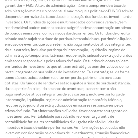
garantidor – FGC. A taxa de administração máxima compreende a taxa de
administração mínima e o percentual máximo que a política do FUNDO admite
despender em razão das taxas de administração dos fundos de investimento
investidos. Os fundos de ações e multimercados com renda variável /sem
renda variável podem estar expostos a significativa concentração em ativos
de poucos emissores, com os riscos daí decorrentes. Os fundos de crédito
privado estão sujeitos a risco de perda substancial de seu patrimônio líquido
em caso de eventos que acarretem o não pagamento dos ativos integrantes
de sua carteira, inclusive por força de intervenção, liquidação, regime de
administração temporária, falência, recuperação judicial ou extrajudicial dos
emissores responsáveis pelos ativos do fundo. Os fundos de cotas aplicam
em fundos de investimento que utilizam estratégias com derivativos como
parte integrante de sua política de investimento. Tais estratégias, da forma
como são adotadas, podem resultar em perdas patrimoniais para seus
cotistas. Os fundos de renda fixa estão sujeitos a risco de perda substancial
de seu patrimônio líquido em caso de eventos que acarretem o não
pagamento dos ativos integrantes de sua carteira, inclusive por força de
intervenção, liquidação, regime de administração temporária, falência,
recuperação judicial ou extrajudicial dos emissores responsáveis pelos
ativos do fundo. Para informações e dúvidas, favor contatar seu agente de
investimentos. Rentabilidade passada não representa garantia de
rentabilidade futura. As rentabilidades divulgadas não são líquidas de
impostos e taxas de saída e performance. As informações publicadas não
levam em consideração os objetivos de investimento, situação financeira ou