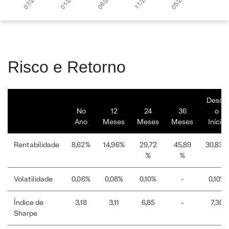
Risco e Retorno
Desde
No
12
24
36
o
Ano
Meses
Meses
Meses
Início
Rentabilidade
8,62%
14,96%
29,72
45,89
30,83%
%
%
Volatilidade
0,06%
0,08%
0,10%
-
0,10%
Índice de
3,18
3,11
6,85
-
7,30
Sharpe