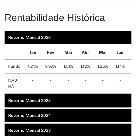
Rentabilidade Histórica
Retorno Mensal 2026
Jan
Fev
Mar
Abr
Mai
Jun
Fundo
1,24%
0,99%
1,01%
1,12%
1,25%
1,14%
1
NÃO
-
-
-
-
-
-
HÁ
Retorno Mensal 2025
Retorno Mensal 2024
Retorno Mensal 2023