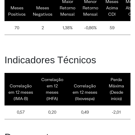
Maior
Menor
Meses
Mes
Meses
Meses
Retorno
Retorno
Acima
Abai
Positivos
Negativos
Mensal
Mensal
CDI
CD
70
2
1,38%
-0,86%
59
13
Indicadores Técnicos
Correlação
Perda
Correlação
em 12
Correlação
Máxima
em 12 meses
meses
em 12 meses
(Desde
(IMA-B)
(IHFA)
(Ibovespa)
início)
0,57
0,20
0,49
-2,01