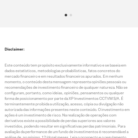
Disclaimer:
Este conteúdo tem propósito exclusivamente informativo e se baseia em
dados estatísticos, metodologias probabilísticas, fatos concretos do
mercado financeiro e em resultados financeiros apurados. Em nenhum
momento, o conteúdo desta mensagem representa opiniões pessoais ou
recomendações de investimento financeiro de qualquer natureza. Não se
configuram, portanto, como ideias, opiniões, pensamentos ou qualquer
forma de posicionamento por parte da XP Investimentos CCTVM S/A. É
terminantemente proibida a utilização, acesso, cópia ou divulgação não
autorizada das informações presentes neste conteúdo. O investimento em
ações é um investimento de risco. Na realização de operações com
derivativos existe a possibilidade de perdas superiores aos valores
investidos, podendo resultar em significativas perdas patrimoniais. Para
avaliação da performance de um fundo de investimentos é recomendável a
análise de, no mínimo, 12 (doze) meses. Leia o prospecto e o regulamento