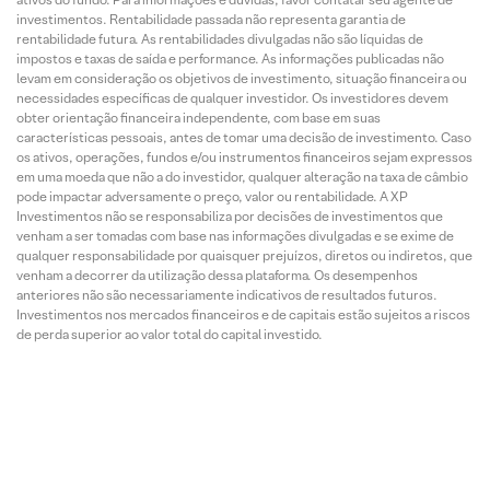
investimentos. Rentabilidade passada não representa garantia de
rentabilidade futura. As rentabilidades divulgadas não são líquidas de
impostos e taxas de saída e performance. As informações publicadas não
levam em consideração os objetivos de investimento, situação financeira ou
necessidades específicas de qualquer investidor. Os investidores devem
obter orientação financeira independente, com base em suas
características pessoais, antes de tomar uma decisão de investimento. Caso
os ativos, operações, fundos e/ou instrumentos financeiros sejam expressos
em uma moeda que não a do investidor, qualquer alteração na taxa de câmbio
pode impactar adversamente o preço, valor ou rentabilidade. A XP
Investimentos não se responsabiliza por decisões de investimentos que
venham a ser tomadas com base nas informações divulgadas e se exime de
qualquer responsabilidade por quaisquer prejuízos, diretos ou indiretos, que
venham a decorrer da utilização dessa plataforma. Os desempenhos
anteriores não são necessariamente indicativos de resultados futuros.
Investimentos nos mercados financeiros e de capitais estão sujeitos a riscos
de perda superior ao valor total do capital investido.