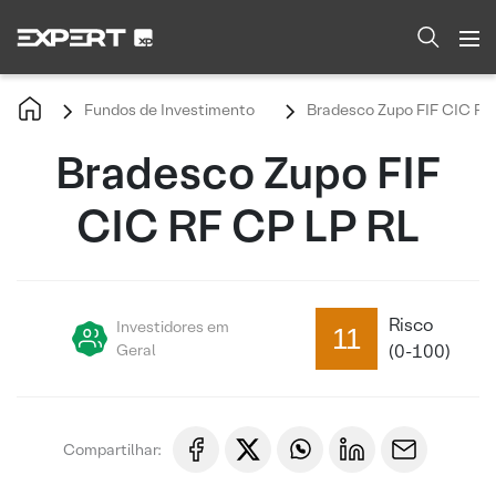
Fundos de Investimento
Bradesco Zupo FIF CIC RF
Bradesco Zupo FIF
CIC RF CP LP RL
Risco
Investidores em
11
Geral
(0-100)
Compartilhar: