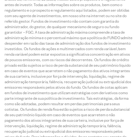
antes de investir. Todas as informações sobre os produtos, bem como o
regulamento e o prospecto e regulamento aqui listados, podem ser obtidas
com seu agente de investimentos, em nosso site na internet ou no site do
referido gestor. Fundos de investimento não contam com garantia do
administrador, do gestor, de qualquer mecanismo de seguro ou fundo
garantidor – FGC. A taxa de administração máxima compreende a taxa de
administração mínima e o percentual máximo que a política do FUNDO admite
despender em razão das taxas de administração dos fundos de investimento
investidos. Os fundos de ações e multimercados com renda variável /sem
renda variável podem estar expostos a significativa concentração em ativos
de poucos emissores, com os riscos daí decorrentes. Os fundos de crédito
privado estão sujeitos a risco de perda substancial de seu patrimônio líquido
em caso de eventos que acarretem o não pagamento dos ativos integrantes
de sua carteira, inclusive por força de intervenção, liquidação, regime de
administração temporária, falência, recuperação judicial ou extrajudicial dos
emissores responsáveis pelos ativos do fundo. Os fundos de cotas aplicam
em fundos de investimento que utilizam estratégias com derivativos como
parte integrante de sua política de investimento. Tais estratégias, da forma
como são adotadas, podem resultar em perdas patrimoniais para seus
cotistas. Os fundos de renda fixa estão sujeitos a risco de perda substancial
de seu patrimônio líquido em caso de eventos que acarretem o não
pagamento dos ativos integrantes de sua carteira, inclusive por força de
intervenção, liquidação, regime de administração temporária, falência,
recuperação judicial ou extrajudicial dos emissores responsáveis pelos
ativos do fundo. Para informações e dúvidas, favor contatar seu agente de