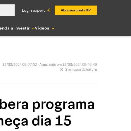
login expert
Abra sua conta XP
enda a Investir
Vídeos
12/03/2024 09:07:52 • Atualizado em 12/03/2024 09:46:49
3 minutos de leitura
ibera programa
meça dia 15