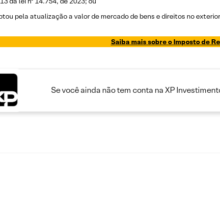
 13 da lei nº 14.754, de 2023; ou
ptou pela atualização a valor de mercado de bens e direitos no exterior,
Saiba mais sobre o Imposto de R
Se você ainda não tem conta na XP Investimento