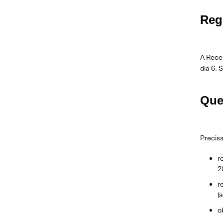
Reg
A Rece
dia 6. 
Que
Precis
r
2
r
(
o