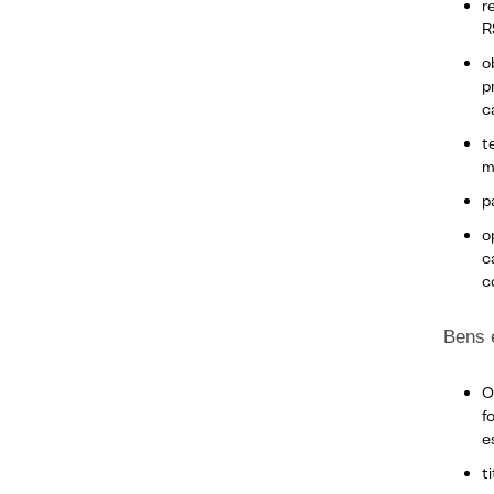
r
R
o
p
c
t
m
p
o
c
c
Bens e
O
f
e
t