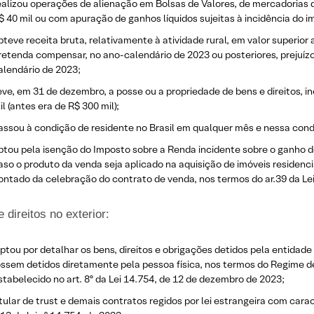
ealizou operações de alienação em Bolsas de Valores, de mercadorias d
$ 40 mil ou com apuração de ganhos líquidos sujeitas à incidência do 
bteve receita bruta, relativamente à atividade rural, em valor superior
retenda compensar, no ano-calendário de 2023 ou posteriores, prejuízo
alendário de 2023;
eve, em 31 de dezembro, a posse ou a propriedade de bens e direitos, inc
il (antes era de R$ 300 mil);
assou à condição de residente no Brasil em qualquer mês e nessa co
ptou pela isenção do Imposto sobre a Renda incidente sobre o ganho de 
aso o produto da venda seja aplicado na aquisição de imóveis residencia
ontado da celebração do contrato de venda, nos termos do ar.39 da Le
 direitos no exterior:
ptou por detalhar os bens, direitos e obrigações detidos pela entidade 
ossem detidos diretamente pela pessoa física, nos termos do Regime d
stabelecido no art. 8º da Lei 14.754, de 12 de dezembro de 2023;
itular de trust e demais contratos regidos por lei estrangeira com carac