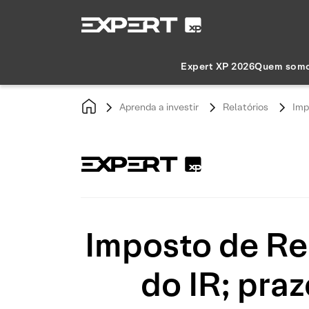
Expert XP 2026
Quem som
Aprenda a investir
Relatórios
Imp
Imposto de Re
do IR; pra