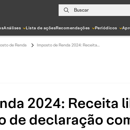
Buscar
os
Análises
Lista de ações
Recomendações
Periódicos
Apr
osto de Renda
Imposto de Renda 2024: Receita...
nda 2024: Receita l
zo de declaração co