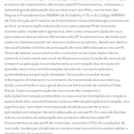
produtos de investimento oferecidos pela XP Investimentos, utilizamos a
metodologia de adequação dos produtos por portfólio, nos termos das
Regras e Procedimentos ANBIMA de Suitability nº 01 e do Código ANBIMA
de Distribuição de Produtos de Investimento. Essa metodologia consiste em
atribuir uma pontuação máxima de risco para cada perfil de investidor
(conservador, moderado e agressivo), bem como uma pontuação de risco
para cada um dos produtos oferecidos pela XP Investimentos, de modo que
todos os clientes possam ter acesso a todos os produtos, desde que dentro
das quantidades e limites da pontuação de risco definidas para o seu perfil.
Antes de aplicar nos produtos e/ou contratar os serviços objeto deste
material, é importante que você verifique se a sua pontuação de risco atual
comporta a aplicação nos produtos e/ou a contratação dos serviços em
questão, bem como se há limitações de volume, concentração e/ou
quantidade para a aplicação desejada. Você pode consultar essas
informações diretamente no momento da transmissão da sua ordem ou,
ainda, consultando o risco geral da sua carteira na tela de carteira (Visão
Risco). Caso a sua pontuação de risco atual não comporte a
aplicação/contratação pretendida, ou caso existam limitações em relação à
quantidade e/ou volume financeiro para a referida aplicação/contratação, isto
significa que, com base na composição atual da sua carteira, esta
aplicação/contratação não está adequada ao seu perfil. Em caso de dúvidas
sobre o processo de adequação dos produtos oferecidos pela XP
Investimentos ao seu perfil de investidor, consulte o FAQ. As condições de
mercado, mudanças climáticas e o cenário macroeconômico podem afetar o
desempenho do investimento.