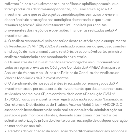
refletem única e exclusivamente suas análises e opiniões pessoais, que
foram produzidas de forma independente, inclusive em relação à XP
Investimentos e que estão sujeitas a modificações sem aviso prévio em
decorrência de alterações nas condições de mercado, e que sua(s)
remuneração(es) é(são) indiretamente influenciada por receitas
provenientes dos negócios e operações financeiras realizadas pela XP
Investimentos.
O analista responsável pelo conteúdo deste relatório e pelo cumprimento
da Resolução CVM nº 20/2021 está indicado acima, sendo que, caso constem
a indicação de mais um analista no relatório, o responsável será o primeiro
analista credenciado a ser mencionado no relatório.
Os analistas da XP Investimentos estão obrigados ao cumprimento de
todas as regras previstas no Código de Conduta da APIMEC Brasil para o
Analista de Valores Mobiliários e na Política de Conduta dos Analistas de
Valores Mobiliários da XP Investimentos.
O atendimento de nossos clientes é realizado por empregados da XP
Investimentos ou por assessores de investimento que desempenham suas
atividades por meio da XP, em conformidade com a Resolução CVM nº
178/2023, os quais encontram-se registrados na Associação Nacional das
Corretoras e Distribuidoras de Títulos e Valores Mobiliários – ANCORD. O
assessor de investimento não pode realizar consultoria, administração ou
gestão de patrimônio de clientes, devendo atuar como intermediário e
solicitar autorização prévia do cliente para a realização de qualquer operação
no mercado de capitais.
Para fins de verificação da adequação do perfil do investidor aos serviços e