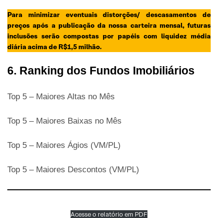
Para minimizar eventuais distorções/ descasamentos de
preços após a publicação da nossa carteira mensal, futuras
inclusões serão compostas por papéis com liquidez média
diária acima de R$1,5 milhão.
6. Ranking dos Fundos Imobiliários
Top 5 – Maiores Altas no Mês
Top 5 – Maiores Baixas no Mês
Top 5 – Maiores Ágios (VM/PL)
Top 5 – Maiores Descontos (VM/PL)
Acesse o relatório em PDF