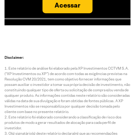
Acessar
Disclaimer:
Este relatório de análise foi elaborado pela XP Investimentos CCTVM S.A.
(“XP Investimentos ou XP”) de acordo com todas as exigências previstas na
Resolução CVM 20/2021, tem como objetivo fornecer informações que
possam auxiliar o investidor a tomar sua própria decisão de investimento, não
constituindo qualquer tipo de oferta ou solicitação de compra e/ou venda de
qualquer produto. As informações contidas neste relatório são consideradas
válidas na data de sua divulgação e foram obtidas de fontes públicas. A XP
Investimentos não se responsabiliza por qualquer decisão tomada pelo
cliente com base no presente relatório.
Este relatório foi elaborado considerando a classificação de risco dos
produtos de modo a gerar resultados de alocação para cada perfil de
investidor.
O(s) signatário(s) deste relatório declara(m) que as recomendações