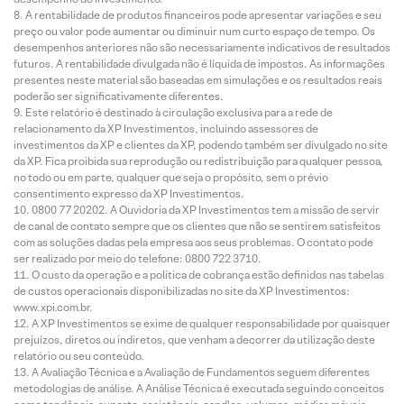
A rentabilidade de produtos financeiros pode apresentar variações e seu
preço ou valor pode aumentar ou diminuir num curto espaço de tempo. Os
desempenhos anteriores não são necessariamente indicativos de resultados
futuros. A rentabilidade divulgada não é líquida de impostos. As informações
presentes neste material são baseadas em simulações e os resultados reais
poderão ser significativamente diferentes.
Este relatório é destinado à circulação exclusiva para a rede de
relacionamento da XP Investimentos, incluindo assessores de
investimentos da XP e clientes da XP, podendo também ser divulgado no site
da XP. Fica proibida sua reprodução ou redistribuição para qualquer pessoa,
no todo ou em parte, qualquer que seja o propósito, sem o prévio
consentimento expresso da XP Investimentos.
0800 77 20202. A Ouvidoria da XP Investimentos tem a missão de servir
de canal de contato sempre que os clientes que não se sentirem satisfeitos
com as soluções dadas pela empresa aos seus problemas. O contato pode
ser realizado por meio do telefone: 0800 722 3710.
O custo da operação e a política de cobrança estão definidos nas tabelas
de custos operacionais disponibilizadas no site da XP Investimentos:
www.xpi.com.br.
A XP Investimentos se exime de qualquer responsabilidade por quaisquer
prejuízos, diretos ou indiretos, que venham a decorrer da utilização deste
relatório ou seu conteúdo.
A Avaliação Técnica e a Avaliação de Fundamentos seguem diferentes
metodologias de análise. A Análise Técnica é executada seguindo conceitos