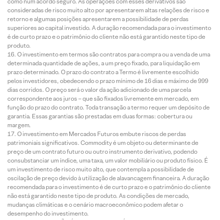
como num acordo seguro. As operações com esses derivativos são
consideradas de risco muito alto por apresentarem altas relações de risco e
retorno e algumas posições apresentarem a possibilidade de perdas
superiores ao capital investido. A duração recomendada para o investimento
é de curto prazo e o patrimônio do cliente não está garantido neste tipo de
produto.
O investimento em termos são contratos para compra ou a venda de uma
determinada quantidade de ações, a um preço fixado, para liquidação em
prazo determinado. O prazo do contrato a Termo é livremente escolhido
pelos investidores, obedecendo o prazo mínimo de 16 dias e máximo de 999
dias corridos. O preço será o valor da ação adicionado de uma parcela
correspondente aos juros – que são fixados livremente em mercado, em
função do prazo do contrato. Toda transação a termo requer um depósito de
garantia. Essas garantias são prestadas em duas formas: cobertura ou
margem.
O investimento em Mercados Futuros embute riscos de perdas
patrimoniais significativos. Commodity é um objeto ou determinante de
preço de um contrato futuro ou outro instrumento derivativo, podendo
consubstanciar um índice, uma taxa, um valor mobiliário ou produto físico. É
um investimento de risco muito alto, que contempla a possibilidade de
oscilação de preço devido à utilização de alavancagem financeira. A duração
recomendada para o investimento é de curto prazo e o patrimônio do cliente
não está garantido neste tipo de produto. As condições de mercado,
mudanças climáticas e o cenário macroeconômico podem afetar o
desempenho do investimento.