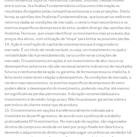
como tendência, suporte, resistência, candles, volumes, médias móveis
entre outros. Já a Análise Fundamentalista utiliza como informação os
resultados divulgados pelas companhias emissoras e suas projeções. Desta
forma, as opiniões dos Analistas Fundamentalistas, que buscam os melhores
retornos dadas as condições de mercado, o cenário macroeconômico e os
eventos específicos da empresa e do setor, podem divergir das opiniões dos
Analistas Técnicos, que visam identificar os movimentos mais prováveis dos
preços dos ativos, com utilização de “stops” para limitar as possíveis perdas.
Ação é uma fração do capital de uma empresa que é negociada no
mercado. É um título de renda variável, ou seja, um investimento no qual a
rentabilidade não é preestabelecida, varia conforme as cotações de
mercado. O investimento em ações é um investimento de alto risco e os
desempenhos anteriores não são necessariamente indicativos de resultados
futuros e nenhuma declaração ou garantia, de forma expressa ou implícita, é
feita neste material em relação a desempenhos. As condições de mercado, o
cenário macroeconômico, os eventos específicos da empresa e do setor
podem afetar o desempenho do investimento, podendo resultar até mesmo
em significativas perdas patrimoniais. A duração recomendada para o
investimento é de médio-longo prazo. Não há quaisquer garantias sobre o
patrimônio do cliente neste tipo de produto.
O investimento em opções é preferencialmente indicado para
investidores de perfil agressivo, de acordo com a política de suitability
praticada pela XP Investimentos. No mercado de opções, são negociados
direitos de compra ou venda de um bem por preço fixado em data futura,
devendo o adquirente do direito negociado pagar um prêmio ao vendedor tal