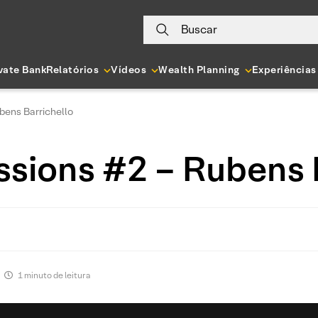
Buscar
vate Bank
Relatórios
Vídeos
Wealth Planning
Experiências
bens Barrichello
sions #2 – Rubens 
•
1 minuto de leitura