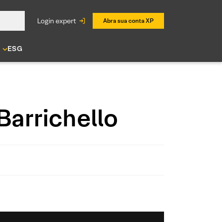
login expert
Abra sua conta XP
ESG
Barrichello