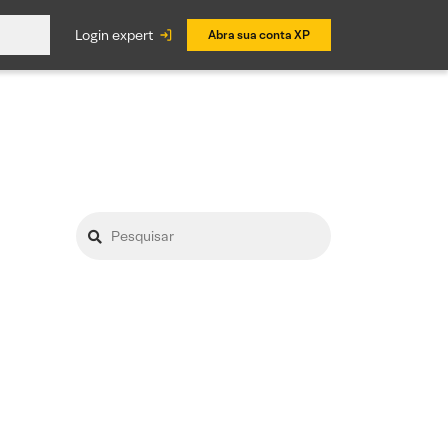
login expert
Abra sua conta XP