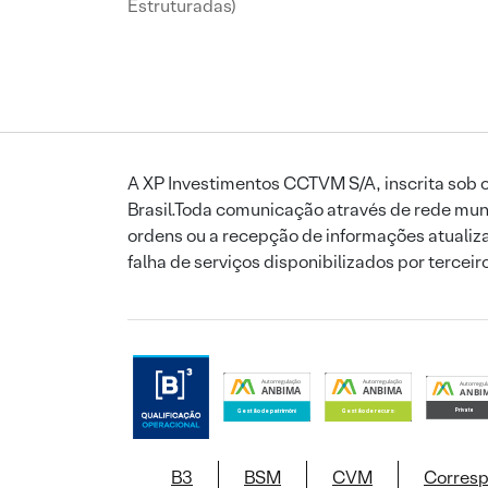
Estruturadas)
A XP Investimentos CCTVM S/A, inscrita sob o
Brasil.Toda comunicação através de rede mund
ordens ou a recepção de informações atualiza
falha de serviços disponibilizados por tercei
B3
BSM
CVM
Corres