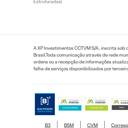
Estruturadas)
A XP Investimentos CCTVM S/A, inscrita sob o
Brasil.Toda comunicação através de rede mund
ordens ou a recepção de informações atualiza
falha de serviços disponibilizados por tercei
B3
BSM
CVM
Corres