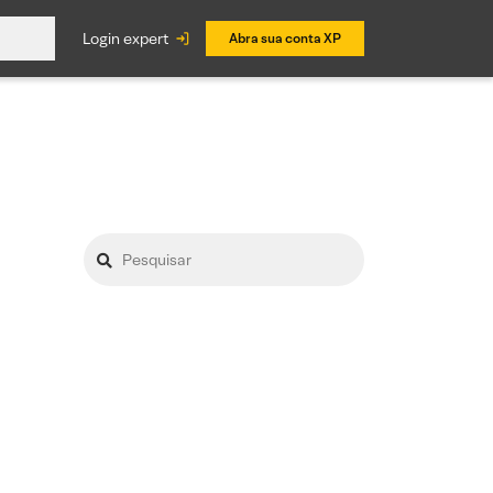
login expert
Abra sua conta XP