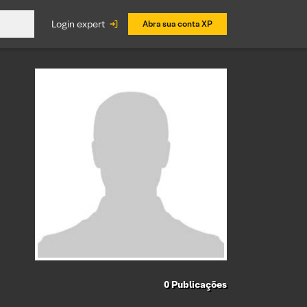
login expert
Abra sua conta XP
0
Publicações