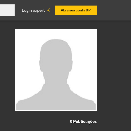
login expert
Abra sua conta XP
0
Publicações