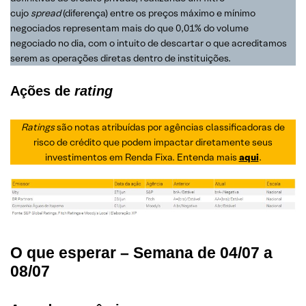
cujo
spread
(diferença) entre os preços máximo e mínimo
negociados representam mais do que 0,01% do volume
negociado no dia, com o intuito de descartar o que acreditamos
serem as operações diretas dentro de instituições.
Ações de
rating
Ratings
são notas atribuídas por agências classificadoras de
risco de crédito que podem impactar diretamente seus
investimentos em Renda Fixa. Entenda mais
aqui
.
O que esperar – Semana de 04/07 a
08/07