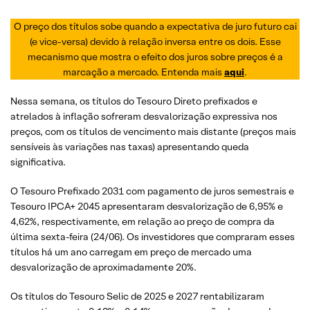
O preço dos títulos sobe quando a expectativa de juro futuro cai
(e vice-versa) devido à relação inversa entre os dois. Esse
mecanismo que mostra o efeito dos juros sobre preços é a
marcação a mercado. Entenda mais
aqui
.
Nessa semana, os títulos do Tesouro Direto prefixados e
atrelados à inflação sofreram desvalorização expressiva nos
preços, com os títulos de vencimento mais distante (preços mais
sensíveis às variações nas taxas) apresentando queda
significativa.
O Tesouro Prefixado 2031 com pagamento de juros semestrais e
Tesouro IPCA+ 2045 apresentaram desvalorização de 6,95% e
4,62%, respectivamente, em relação ao preço de compra da
última sexta-feira (24/06). Os investidores que compraram esses
títulos há um ano carregam em preço de mercado uma
desvalorização de aproximadamente 20%.
Os títulos do Tesouro Selic de 2025 e 2027 rentabilizaram