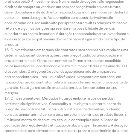
praticada pela XP Investimentos. No mercado de opções, são negociados
direitos de compra ou venda de um bem por preço fixado em data futura,
devendo o adquirente do direito negociado pagar um prêmio ao vendedor tal
como num acordo seguro. As operações com esses derivativos são
consideradas de risco muito alto por apresentarem altas relações de risco e
retorno e algumas posições apresentarem a possibilidade de perdas
superiores ao capital investido. A duração recomendada para o investimento
é de curto prazo e o patrimônio do cliente não está garantido neste tipo de
produto.
O investimento em termos são contratos para compra ou a venda de uma
determinada quantidade de ações, a um preço fixado, para liquidação em
prazo determinado. O prazo do contrato a Termo é livremente escolhido
pelos investidores, obedecendo o prazo mínimo de 16 dias e máximo de 999
dias corridos. O preço será o valor da ação adicionado de uma parcela
correspondente aos juros – que são fixados livremente em mercado, em
função do prazo do contrato. Toda transação a termo requer um depósito de
garantia. Essas garantias são prestadas em duas formas: cobertura ou
margem.
O investimento em Mercados Futuros embute riscos de perdas
patrimoniais significativos. Commodity é um objeto ou determinante de
preço de um contrato futuro ou outro instrumento derivativo, podendo
consubstanciar um índice, uma taxa, um valor mobiliário ou produto físico. É
um investimento de risco muito alto, que contempla a possibilidade de
oscilação de preço devido à utilização de alavancagem financeira. A duração
recomendada para o investimento é de curto prazo e o patrimônio do cliente