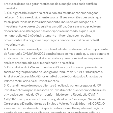
produtos de modo a gerar resultados de alocação para cada perfil de
investidor.
O(s) signatário(s) deste relatório declara(m) que as recomendações
refletem única e exclusivamente suas análises e opiniões pessoais, que
foram produzidas de forma independente, inclusive em relação à XP
Investimentos e que estão sujeitas a modificações sem aviso prévio em
decorrência de alterações nas condições de mercado, e que sua(s)
remuneração(es) é(são) indiretamente influenciada por receitas
provenientes dos negócios e operações financeiras realizadas pela XP
Investimentos.
O analista responsável pelo conteúdo deste relatório e pelo cumprimento
da Resolução CVM nº 20/2021 está indicado acima, sendo que, caso constem
a indicação de mais um analista no relatório, o responsável será o primeiro
analista credenciado a ser mencionado no relatório.
Os analistas da XP Investimentos estão obrigados ao cumprimento de
todas as regras previstas no Código de Conduta da APIMEC Brasil para o
Analista de Valores Mobiliários e na Política de Conduta dos Analistas de
Valores Mobiliários da XP Investimentos.
O atendimento de nossos clientes é realizado por empregados da XP
Investimentos ou por assessores de investimento que desempenham suas
atividades por meio da XP, em conformidade com a Resolução CVM nº
178/2023, os quais encontram-se registrados na Associação Nacional das
Corretoras e Distribuidoras de Títulos e Valores Mobiliários – ANCORD. O
assessor de investimento não pode realizar consultoria, administração ou
gestão de patrimônio de clientes, devendo atuar como intermediário e