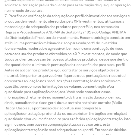
solicitar autorização prévia do cliente para a realização de qualquer operação
no mercado de capitais.
Para fins de verificação da adequação do perfil do investidor aos serviços e
produtos de investimento oferecidos pela XP Investimentos, utilizamos a
metodologia de adequação dos produtos por portfólio, nos termos das
Regras e Procedimentos ANBIMA de Suitability nº 01 e do Código ANBIMA
de Distribuição de Produtos de Investimento. Essa metodologia consiste em
atribuir uma pontuação máxima de risco para cada perfil de investidor
(conservador, moderado e agressivo), bem como uma pontuação de risco
para cada um dos produtos oferecidos pela XP Investimentos, de modo que
todos os clientes possam ter acesso a todos os produtos, desde que dentro
das quantidades e limites da pontuação de risco definidas para o seu perfil.
Antes de aplicar nos produtos e/ou contratar os serviços objeto deste
material, é importante que você verifique se a sua pontuação de risco atual
comporta a aplicação nos produtos e/ou a contratação dos serviços em
questão, bem como se há limitações de volume, concentração e/ou
quantidade para a aplicação desejada. Você pode consultar essas
informações diretamente no momento da transmissão da sua ordem ou,
ainda, consultando o risco geral da sua carteira na tela de carteira (Visão
Risco). Caso a sua pontuação de risco atual não comporte a
aplicação/contratação pretendida, ou caso existam limitações em relação à
quantidade e/ou volume financeiro para a referida aplicação/contratação, isto
significa que, com base na composição atual da sua carteira, esta
aplicação/contratação não está adequada ao seu perfil. Em caso de dúvidas