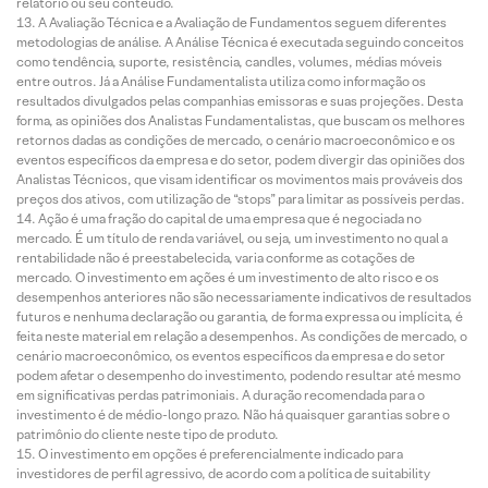
relatório ou seu conteúdo.
A Avaliação Técnica e a Avaliação de Fundamentos seguem diferentes
metodologias de análise. A Análise Técnica é executada seguindo conceitos
como tendência, suporte, resistência, candles, volumes, médias móveis
entre outros. Já a Análise Fundamentalista utiliza como informação os
resultados divulgados pelas companhias emissoras e suas projeções. Desta
forma, as opiniões dos Analistas Fundamentalistas, que buscam os melhores
retornos dadas as condições de mercado, o cenário macroeconômico e os
eventos específicos da empresa e do setor, podem divergir das opiniões dos
Analistas Técnicos, que visam identificar os movimentos mais prováveis dos
preços dos ativos, com utilização de “stops” para limitar as possíveis perdas.
Ação é uma fração do capital de uma empresa que é negociada no
mercado. É um título de renda variável, ou seja, um investimento no qual a
rentabilidade não é preestabelecida, varia conforme as cotações de
mercado. O investimento em ações é um investimento de alto risco e os
desempenhos anteriores não são necessariamente indicativos de resultados
futuros e nenhuma declaração ou garantia, de forma expressa ou implícita, é
feita neste material em relação a desempenhos. As condições de mercado, o
cenário macroeconômico, os eventos específicos da empresa e do setor
podem afetar o desempenho do investimento, podendo resultar até mesmo
em significativas perdas patrimoniais. A duração recomendada para o
investimento é de médio-longo prazo. Não há quaisquer garantias sobre o
patrimônio do cliente neste tipo de produto.
O investimento em opções é preferencialmente indicado para
investidores de perfil agressivo, de acordo com a política de suitability