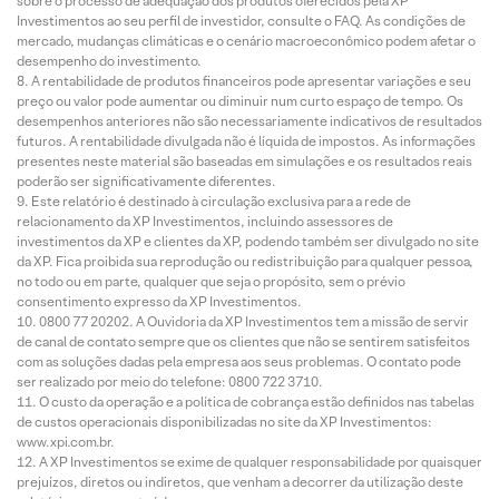
sobre o processo de adequação dos produtos oferecidos pela XP
Investimentos ao seu perfil de investidor, consulte o FAQ. As condições de
mercado, mudanças climáticas e o cenário macroeconômico podem afetar o
desempenho do investimento.
A rentabilidade de produtos financeiros pode apresentar variações e seu
preço ou valor pode aumentar ou diminuir num curto espaço de tempo. Os
desempenhos anteriores não são necessariamente indicativos de resultados
futuros. A rentabilidade divulgada não é líquida de impostos. As informações
presentes neste material são baseadas em simulações e os resultados reais
poderão ser significativamente diferentes.
Este relatório é destinado à circulação exclusiva para a rede de
relacionamento da XP Investimentos, incluindo assessores de
investimentos da XP e clientes da XP, podendo também ser divulgado no site
da XP. Fica proibida sua reprodução ou redistribuição para qualquer pessoa,
no todo ou em parte, qualquer que seja o propósito, sem o prévio
consentimento expresso da XP Investimentos.
0800 77 20202. A Ouvidoria da XP Investimentos tem a missão de servir
de canal de contato sempre que os clientes que não se sentirem satisfeitos
com as soluções dadas pela empresa aos seus problemas. O contato pode
ser realizado por meio do telefone: 0800 722 3710.
O custo da operação e a política de cobrança estão definidos nas tabelas
de custos operacionais disponibilizadas no site da XP Investimentos:
www.xpi.com.br.
A XP Investimentos se exime de qualquer responsabilidade por quaisquer
prejuízos, diretos ou indiretos, que venham a decorrer da utilização deste