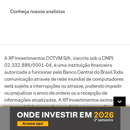
Conheça nossos analistas
A XP Investimentos CCTVM S/A, inscrita sob o CNPJ:
02.332.886/0001-04, é uma instituição financeira
autorizada a funcionar pelo Banco Central do Brasil.Toda
comunicação através de rede mundial de computadores
está sujeita a interrupções ou atrasos, podendo impedir
ou prejudicar o envio de ordens ou a recepção de
informações atualizadas. A XP Investimentos exime-se de
responsabilidade por danos sofridos por seus clientes,
por força de falha de serviços disponibilizados por
terceiros. A XP Investimentos CCTVM S/A é instituição
autorizada a funcionar pelo Banco Central do Brasil.