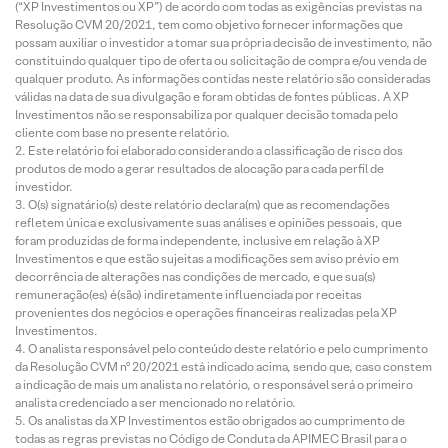
(“XP Investimentos ou XP”) de acordo com todas as exigências previstas na
Resolução CVM 20/2021, tem como objetivo fornecer informações que
possam auxiliar o investidor a tomar sua própria decisão de investimento, não
constituindo qualquer tipo de oferta ou solicitação de compra e/ou venda de
qualquer produto. As informações contidas neste relatório são consideradas
válidas na data de sua divulgação e foram obtidas de fontes públicas. A XP
Investimentos não se responsabiliza por qualquer decisão tomada pelo
cliente com base no presente relatório.
Este relatório foi elaborado considerando a classificação de risco dos
produtos de modo a gerar resultados de alocação para cada perfil de
investidor.
O(s) signatário(s) deste relatório declara(m) que as recomendações
refletem única e exclusivamente suas análises e opiniões pessoais, que
foram produzidas de forma independente, inclusive em relação à XP
Investimentos e que estão sujeitas a modificações sem aviso prévio em
decorrência de alterações nas condições de mercado, e que sua(s)
remuneração(es) é(são) indiretamente influenciada por receitas
provenientes dos negócios e operações financeiras realizadas pela XP
Investimentos.
O analista responsável pelo conteúdo deste relatório e pelo cumprimento
da Resolução CVM nº 20/2021 está indicado acima, sendo que, caso constem
a indicação de mais um analista no relatório, o responsável será o primeiro
analista credenciado a ser mencionado no relatório.
Os analistas da XP Investimentos estão obrigados ao cumprimento de
todas as regras previstas no Código de Conduta da APIMEC Brasil para o