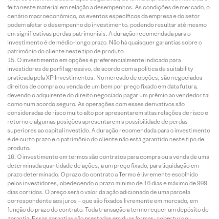
feita neste material em relação a desempenhos. As condições de mercado, o
cenário macroeconômico, os eventos específicos da empresa e do setor
podem afetar o desempenho do investimento, podendo resultar até mesmo
em significativas perdas patrimoniais. A duração recomendada para o
investimento é de médio-longo prazo. Não há quaisquer garantias sobre o
patrimônio do cliente neste tipo de produto.
O investimento em opções é preferencialmente indicado para
investidores de perfil agressivo, de acordo com a política de suitability
praticada pela XP Investimentos. No mercado de opções, são negociados
direitos de compra ou venda de um bem por preço fixado em data futura,
devendo o adquirente do direito negociado pagar um prêmio ao vendedor tal
como num acordo seguro. As operações com esses derivativos são
consideradas de risco muito alto por apresentarem altas relações de risco e
retorno e algumas posições apresentarem a possibilidade de perdas
superiores ao capital investido. A duração recomendada para o investimento
é de curto prazo e o patrimônio do cliente não está garantido neste tipo de
produto.
O investimento em termos são contratos para compra ou a venda de uma
determinada quantidade de ações, a um preço fixado, para liquidação em
prazo determinado. O prazo do contrato a Termo é livremente escolhido
pelos investidores, obedecendo o prazo mínimo de 16 dias e máximo de 999
dias corridos. O preço será o valor da ação adicionado de uma parcela
correspondente aos juros – que são fixados livremente em mercado, em
função do prazo do contrato. Toda transação a termo requer um depósito de
garantia. Essas garantias são prestadas em duas formas: cobertura ou