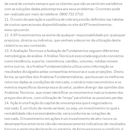
de canal de contato sempre que os clientes que não se sentirem satisfeitos
com as soluções dadas pela empresa aos seus problemas. O contato pode
ser realizado por meio do telefone: 0800 722 3710.
O custo da operação e a política de cobrança estão definidos nas tabelas
de custos operacionais disponibilizadas no site da XP Investimentos:
www.xpi.com.br.
A XP Investimentos se exime de qualquer responsabilidade por quaisquer
prejuízos, diretos ou indiretos, que venham a decorrer da utilização deste
relatório ou seu conteúdo.
A Avaliação Técnica e a Avaliação de Fundamentos seguem diferentes
metodologias de análise. A Análise Técnica é executada seguindo conceitos
como tendência, suporte, resistência, candles, volumes, médias móveis
entre outros. Já a Análise Fundamentalista utiliza como informação os
resultados divulgados pelas companhias emissoras e suas projeções. Desta
forma, as opiniões dos Analistas Fundamentalistas, que buscam os melhores
retornos dadas as condições de mercado, o cenário macroeconômico e os
eventos específicos da empresa e do setor, podem divergir das opiniões dos
Analistas Técnicos, que visam identificar os movimentos mais prováveis dos
preços dos ativos, com utilização de “stops” para limitar as possíveis perdas.
Ação é uma fração do capital de uma empresa que é negociada no
mercado. É um título de renda variável, ou seja, um investimento no qual a
rentabilidade não é preestabelecida, varia conforme as cotações de
mercado. O investimento em ações é um investimento de alto risco e os
desempenhos anteriores não são necessariamente indicativos de resultados
futuros e nenhuma declaração ou garantia, de forma expressa ou implícita, é