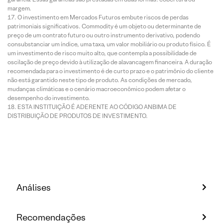
margem.
O investimento em Mercados Futuros embute riscos de perdas
patrimoniais significativos. Commodity é um objeto ou determinante de
preço de um contrato futuro ou outro instrumento derivativo, podendo
consubstanciar um índice, uma taxa, um valor mobiliário ou produto físico. É
um investimento de risco muito alto, que contempla a possibilidade de
oscilação de preço devido à utilização de alavancagem financeira. A duração
recomendada para o investimento é de curto prazo e o patrimônio do cliente
não está garantido neste tipo de produto. As condições de mercado,
mudanças climáticas e o cenário macroeconômico podem afetar o
desempenho do investimento.
ESTA INSTITUIÇÃO É ADERENTE AO CÓDIGO ANBIMA DE
DISTRIBUIÇÃO DE PRODUTOS DE INVESTIMENTO.
Análises
Recomendações