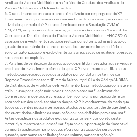
Analista de Valores Mobiliários e na Política de Conduta dos Analistas de
Valores Mobiliários da XP Investimentos.
O atendimento de nossos clientes é realizado por empregados da XP
Investimentos ou por assessores de investimento que desempenham suas
atividades por meio da XP, em conformidade com a Resolução CVM nº
178/2023, os quais encontram-se registrados na Associação Nacional das
Corretoras e Distribuidoras de Títulos e Valores Mobiliários – ANCORD. O
assessor de investimento não pode realizar consultoria, administração ou
gestão de patrimônio de clientes, devendo atuar como intermediário e
solicitar autorização prévia do cliente para a realização de qualquer operação
no mercado de capitais.
Para fins de verificação da adequação do perfil do investidor aos serviços e
produtos de investimento oferecidos pela XP Investimentos, utilizamos a
metodologia de adequação dos produtos por portfólio, nos termos das
Regras e Procedimentos ANBIMA de Suitability nº 01 e do Código ANBIMA
de Distribuição de Produtos de Investimento. Essa metodologia consiste em
atribuir uma pontuação máxima de risco para cada perfil de investidor
(conservador, moderado e agressivo), bem como uma pontuação de risco
para cada um dos produtos oferecidos pela XP Investimentos, de modo que
todos os clientes possam ter acesso a todos os produtos, desde que dentro
das quantidades e limites da pontuação de risco definidas para o seu perfil.
Antes de aplicar nos produtos e/ou contratar os serviços objeto deste
material, é importante que você verifique se a sua pontuação de risco atual
comporta a aplicação nos produtos e/ou a contratação dos serviços em
questão, bem como se há limitações de volume, concentração e/ou