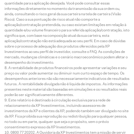
quantidade para a aplicação desejada. Você pode consultar essas
informações diretamente no momento da transmissão da sua ordem ou,
ainda, consultando o risco geral da sua carteira na tela de carteira (Visão
Risco). Caso a sua pontuação de risco atual não comporte a
aplicação/contratação pretendida, ou caso existam limitações em relação à
quantidade e/ou volume financeiro para a referida aplicação/contratação, isto
significa que, com base na composição atual da sua carteira, esta
aplicação/contratação não está adequada ao seu perfil. Em caso de dúvidas
sobre o processo de adequação dos produtos oferecidos pela XP
Investimentos ao seu perfil de investidor, consulte o FAQ. As condições de
mercado, mudanças climáticas e o cenário macroeconômico podem afetar o
desempenho do investimento.
A rentabilidade de produtos financeiros pode apresentar variações e seu
preço ou valor pode aumentar ou diminuir num curto espaço de tempo. Os
desempenhos anteriores não são necessariamente indicativos de resultados
futuros. A rentabilidade divulgada não é líquida de impostos. As informações
presentes neste material são baseadas em simulações e os resultados reais
poderão ser significativamente diferentes.
Este relatório é destinado à circulação exclusiva para a rede de
relacionamento da XP Investimentos, incluindo assessores de
investimentos da XP e clientes da XP, podendo também ser divulgado no site
da XP. Fica proibida sua reprodução ou redistribuição para qualquer pessoa,
no todo ou em parte, qualquer que seja o propósito, sem o prévio
consentimento expresso da XP Investimentos.
0800 77 20202. A Ouvidoria da XP Investimentos tem a missão de servir