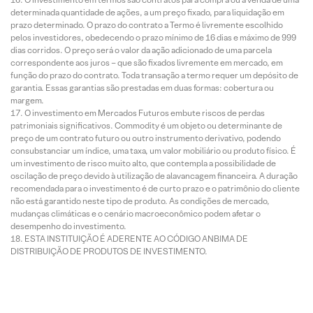
determinada quantidade de ações, a um preço fixado, para liquidação em
prazo determinado. O prazo do contrato a Termo é livremente escolhido
pelos investidores, obedecendo o prazo mínimo de 16 dias e máximo de 999
dias corridos. O preço será o valor da ação adicionado de uma parcela
correspondente aos juros – que são fixados livremente em mercado, em
função do prazo do contrato. Toda transação a termo requer um depósito de
garantia. Essas garantias são prestadas em duas formas: cobertura ou
margem.
O investimento em Mercados Futuros embute riscos de perdas
patrimoniais significativos. Commodity é um objeto ou determinante de
preço de um contrato futuro ou outro instrumento derivativo, podendo
consubstanciar um índice, uma taxa, um valor mobiliário ou produto físico. É
um investimento de risco muito alto, que contempla a possibilidade de
oscilação de preço devido à utilização de alavancagem financeira. A duração
recomendada para o investimento é de curto prazo e o patrimônio do cliente
não está garantido neste tipo de produto. As condições de mercado,
mudanças climáticas e o cenário macroeconômico podem afetar o
desempenho do investimento.
ESTA INSTITUIÇÃO É ADERENTE AO CÓDIGO ANBIMA DE
DISTRIBUIÇÃO DE PRODUTOS DE INVESTIMENTO.