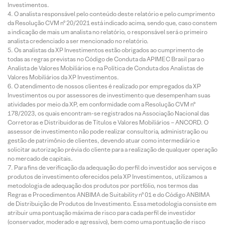
Investimentos.
O analista responsável pelo conteúdo deste relatório e pelo cumprimento
da Resolução CVM nº 20/2021 está indicado acima, sendo que, caso constem
a indicação de mais um analista no relatório, o responsável será o primeiro
analista credenciado a ser mencionado no relatório.
Os analistas da XP Investimentos estão obrigados ao cumprimento de
todas as regras previstas no Código de Conduta da APIMEC Brasil para o
Analista de Valores Mobiliários e na Política de Conduta dos Analistas de
Valores Mobiliários da XP Investimentos.
O atendimento de nossos clientes é realizado por empregados da XP
Investimentos ou por assessores de investimento que desempenham suas
atividades por meio da XP, em conformidade com a Resolução CVM nº
178/2023, os quais encontram-se registrados na Associação Nacional das
Corretoras e Distribuidoras de Títulos e Valores Mobiliários – ANCORD. O
assessor de investimento não pode realizar consultoria, administração ou
gestão de patrimônio de clientes, devendo atuar como intermediário e
solicitar autorização prévia do cliente para a realização de qualquer operação
no mercado de capitais.
Para fins de verificação da adequação do perfil do investidor aos serviços e
produtos de investimento oferecidos pela XP Investimentos, utilizamos a
metodologia de adequação dos produtos por portfólio, nos termos das
Regras e Procedimentos ANBIMA de Suitability nº 01 e do Código ANBIMA
de Distribuição de Produtos de Investimento. Essa metodologia consiste em
atribuir uma pontuação máxima de risco para cada perfil de investidor
(conservador, moderado e agressivo), bem como uma pontuação de risco