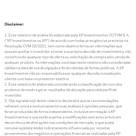
Disclaimer:
Este relatório de análise foi elaborado pela XP Investimentos CCTVM S.A.
(“XP Investimentos ou XP”) de acordo com todas as exigências previstas na
Resolução CVM 20/2021, tem como objetivo fornecer informações que
possam auxiliar o investidor a tomar sua própria decisão de investimento, não
constituindo qualquer tipo de oferta ou solicitação de compra e/ou venda de
qualquer produto. As informações contidas neste relatório são consideradas
válidas na data de sua divulgação e foram obtidas de fontes públicas. A XP
Investimentos não se responsabiliza por qualquer decisão tomada pelo
cliente com base no presente relatório.
Este relatório foi elaborado considerando a classificação de risco dos
produtos de modo a gerar resultados de alocação para cada perfil de
investidor.
O(s) signatário(s) deste relatório declara(m) que as recomendações
refletem única e exclusivamente suas análises e opiniões pessoais, que
foram produzidas de forma independente, inclusive em relação à XP
Investimentos e que estão sujeitas a modificações sem aviso prévio em
decorrência de alterações nas condições de mercado, e que sua(s)
remuneração(es) é(são) indiretamente influenciada por receitas
provenientes dos negócios e operações financeiras realizadas pela XP