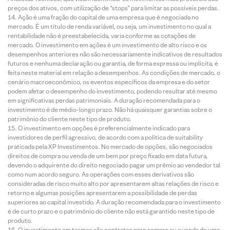
preços dos ativos, com utilização de “stops” para limitar as possíveis perdas.
Ação é uma fração do capital de uma empresa que é negociada no
mercado. É um título de renda variável, ou seja, um investimento no qual a
rentabilidade não é preestabelecida, varia conforme as cotações de
mercado. O investimento em ações é um investimento de alto risco e os
desempenhos anteriores não são necessariamente indicativos de resultados
futuros e nenhuma declaração ou garantia, de forma expressa ou implícita, é
feita neste material em relação a desempenhos. As condições de mercado, o
cenário macroeconômico, os eventos específicos da empresa e do setor
podem afetar o desempenho do investimento, podendo resultar até mesmo
em significativas perdas patrimoniais. A duração recomendada para o
investimento é de médio-longo prazo. Não há quaisquer garantias sobre o
patrimônio do cliente neste tipo de produto.
O investimento em opções é preferencialmente indicado para
investidores de perfil agressivo, de acordo com a política de suitability
praticada pela XP Investimentos. No mercado de opções, são negociados
direitos de compra ou venda de um bem por preço fixado em data futura,
devendo o adquirente do direito negociado pagar um prêmio ao vendedor tal
como num acordo seguro. As operações com esses derivativos são
consideradas de risco muito alto por apresentarem altas relações de risco e
retorno e algumas posições apresentarem a possibilidade de perdas
superiores ao capital investido. A duração recomendada para o investimento
é de curto prazo e o patrimônio do cliente não está garantido neste tipo de
produto.
O investimento em termos são contratos para compra ou a venda de uma