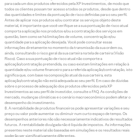
para cada um dos produtos oferecidos pela XP Investimentos, de modo que
todos os clientes possam ter acesso a todos os produtos, desde que dentro
das quantidades e limites da pontuação de risco definidas para o seu perfil.
Antes de aplicar nos produtos e/ou contratar os serviços objeto deste
material, é importante que você verifique se a sua pontuação de risco atual
comporta a aplicação nos produtos e/ou a contratação dos serviços em
questão, bem como se há limitações de volume, concentração e/ou
quantidade para a aplicação desejada. Você pode consultar essas
informações diretamente no momento da transmissão da sua ordem ou,
ainda, consultando o risco geral da sua carteira na tela de carteira (Visão
Risco). Caso a sua pontuação de risco atual não comporte a
aplicação/contratação pretendida, ou caso existam limitações em relação à
quantidade e/ou volume financeiro para a referida aplicação/contratação, isto
significa que, com base na composição atual da sua carteira, esta
aplicação/contratação não está adequada ao seu perfil. Em caso de dúvidas
sobre o processo de adequação dos produtos oferecidos pela XP
Investimentos ao seu perfil de investidor, consulte o FAQ. As condições de
mercado, mudanças climáticas e o cenário macroeconômico podem afetar o
desempenho do investimento.
A rentabilidade de produtos financeiros pode apresentar variações e seu
preço ou valor pode aumentar ou diminuir num curto espaço de tempo. Os
desempenhos anteriores não são necessariamente indicativos de resultados
futuros. A rentabilidade divulgada não é líquida de impostos. As informações
presentes neste material são baseadas em simulações e os resultados reais
poderão ser significativamente diferentes.