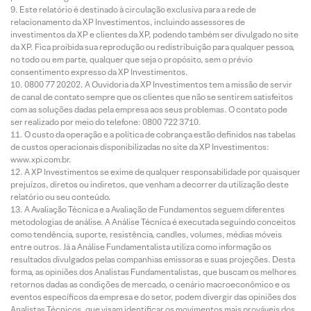
Este relatório é destinado à circulação exclusiva para a rede de
relacionamento da XP Investimentos, incluindo assessores de
investimentos da XP e clientes da XP, podendo também ser divulgado no site
da XP. Fica proibida sua reprodução ou redistribuição para qualquer pessoa,
no todo ou em parte, qualquer que seja o propósito, sem o prévio
consentimento expresso da XP Investimentos.
0800 77 20202. A Ouvidoria da XP Investimentos tem a missão de servir
de canal de contato sempre que os clientes que não se sentirem satisfeitos
com as soluções dadas pela empresa aos seus problemas. O contato pode
ser realizado por meio do telefone: 0800 722 3710.
O custo da operação e a política de cobrança estão definidos nas tabelas
de custos operacionais disponibilizadas no site da XP Investimentos:
www.xpi.com.br.
A XP Investimentos se exime de qualquer responsabilidade por quaisquer
prejuízos, diretos ou indiretos, que venham a decorrer da utilização deste
relatório ou seu conteúdo.
A Avaliação Técnica e a Avaliação de Fundamentos seguem diferentes
metodologias de análise. A Análise Técnica é executada seguindo conceitos
como tendência, suporte, resistência, candles, volumes, médias móveis
entre outros. Já a Análise Fundamentalista utiliza como informação os
resultados divulgados pelas companhias emissoras e suas projeções. Desta
forma, as opiniões dos Analistas Fundamentalistas, que buscam os melhores
retornos dadas as condições de mercado, o cenário macroeconômico e os
eventos específicos da empresa e do setor, podem divergir das opiniões dos
Analistas Técnicos, que visam identificar os movimentos mais prováveis dos