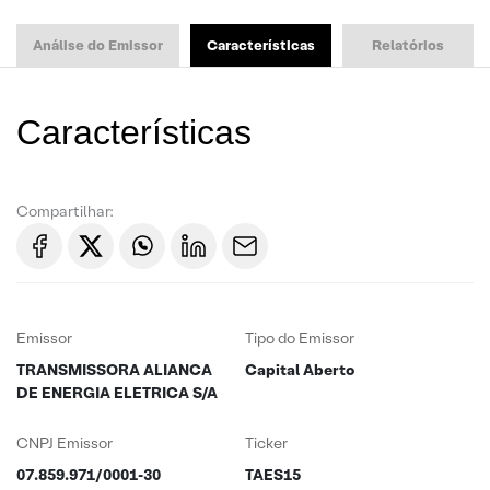
Análise do Emissor
Características
Relatórios
Características
Compartilhar:
Emissor
Tipo do Emissor
TRANSMISSORA ALIANCA
Capital Aberto
DE ENERGIA ELETRICA S/A
CNPJ Emissor
Ticker
07.859.971/0001-30
TAES15