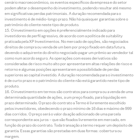
cenário macroeconômico, os eventos específicos da empresa e do setor
podem afetar o desempenho do investimento, podendo resultar até mesmo
em significativas perdas patrimoniais. A duração recomendada para o
investimento é de médio-longo prazo. Não há quaisquer garantias sobre o
patrimônio do cliente neste tipo de produto.
O investimento em opções é preferencialmente indicado para
investidores de perfil agressivo, de acordo com a política de suitability
praticada pela XP Investimentos. No mercado de opções, são negociados
direitos de compra ou venda de um bem por preço fixado em data futura,
devendo o adquirente do direito negociado pagar um prêmio ao vendedor tal
como num acordo seguro. As operações com esses derivativos são
consideradas de risco muito alto por apresentarem altas relações de risco e
retorno e algumas posições apresentarem a possibilidade de perdas
superiores ao capital investido. A duração recomendada para o investimento
é de curto prazo e o patrimônio do cliente não está garantido neste tipo de
produto.
O investimento em termos são contratos para compra ou a venda de uma
determinada quantidade de ações, a um preço fixado, para liquidação em
prazo determinado. O prazo do contrato a Termo é livremente escolhido
pelos investidores, obedecendo o prazo mínimo de 16 dias e máximo de 999
dias corridos. O preço será o valor da ação adicionado de uma parcela
correspondente aos juros – que são fixados livremente em mercado, em
função do prazo do contrato. Toda transação a termo requer um depósito de
garantia. Essas garantias são prestadas em duas formas: cobertura ou
margem.