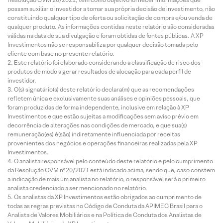
possam auxiliar o investidor a tomar sua própria decisão de investimento, não
constituindo qualquer tipo de oferta ou solicitação de compra e/ou venda de
qualquer produto. As informações contidas neste relatório são consideradas
válidas na data de sua divulgação e foram obtidas de fontes públicas. A XP
Investimentos não se responsabiliza por qualquer decisão tomada pelo
cliente com base no presente relatório.
Este relatório foi elaborado considerando a classificação de risco dos
produtos de modo a gerar resultados de alocação para cada perfil de
investidor.
O(s) signatário(s) deste relatório declara(m) que as recomendações
refletem única e exclusivamente suas análises e opiniões pessoais, que
foram produzidas de forma independente, inclusive em relação à XP
Investimentos e que estão sujeitas a modificações sem aviso prévio em
decorrência de alterações nas condições de mercado, e que sua(s)
remuneração(es) é(são) indiretamente influenciada por receitas
provenientes dos negócios e operações financeiras realizadas pela XP
Investimentos.
O analista responsável pelo conteúdo deste relatório e pelo cumprimento
da Resolução CVM nº 20/2021 está indicado acima, sendo que, caso constem
a indicação de mais um analista no relatório, o responsável será o primeiro
analista credenciado a ser mencionado no relatório.
Os analistas da XP Investimentos estão obrigados ao cumprimento de
todas as regras previstas no Código de Conduta da APIMEC Brasil para o
Analista de Valores Mobiliários e na Política de Conduta dos Analistas de