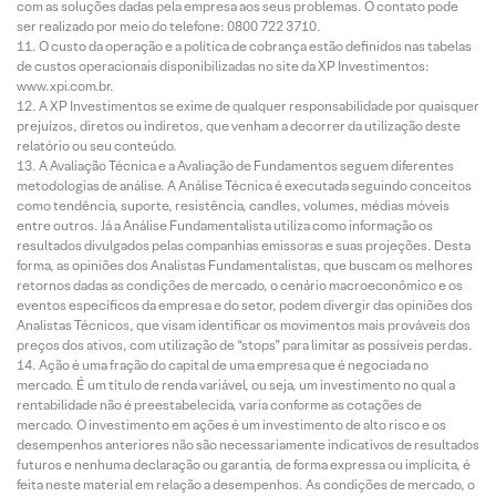
com as soluções dadas pela empresa aos seus problemas. O contato pode
ser realizado por meio do telefone: 0800 722 3710.
O custo da operação e a política de cobrança estão definidos nas tabelas
de custos operacionais disponibilizadas no site da XP Investimentos:
www.xpi.com.br.
A XP Investimentos se exime de qualquer responsabilidade por quaisquer
prejuízos, diretos ou indiretos, que venham a decorrer da utilização deste
relatório ou seu conteúdo.
A Avaliação Técnica e a Avaliação de Fundamentos seguem diferentes
metodologias de análise. A Análise Técnica é executada seguindo conceitos
como tendência, suporte, resistência, candles, volumes, médias móveis
entre outros. Já a Análise Fundamentalista utiliza como informação os
resultados divulgados pelas companhias emissoras e suas projeções. Desta
forma, as opiniões dos Analistas Fundamentalistas, que buscam os melhores
retornos dadas as condições de mercado, o cenário macroeconômico e os
eventos específicos da empresa e do setor, podem divergir das opiniões dos
Analistas Técnicos, que visam identificar os movimentos mais prováveis dos
preços dos ativos, com utilização de “stops” para limitar as possíveis perdas.
Ação é uma fração do capital de uma empresa que é negociada no
mercado. É um título de renda variável, ou seja, um investimento no qual a
rentabilidade não é preestabelecida, varia conforme as cotações de
mercado. O investimento em ações é um investimento de alto risco e os
desempenhos anteriores não são necessariamente indicativos de resultados
futuros e nenhuma declaração ou garantia, de forma expressa ou implícita, é
feita neste material em relação a desempenhos. As condições de mercado, o