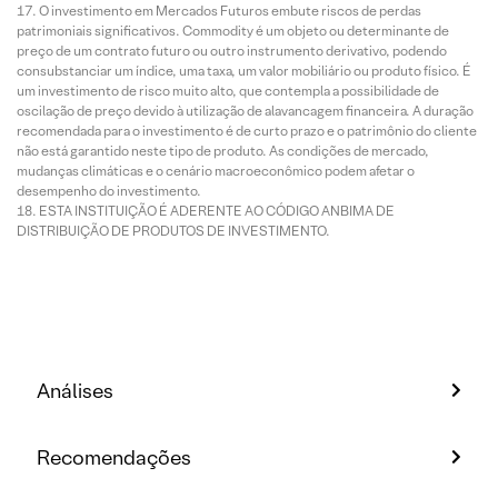
O investimento em Mercados Futuros embute riscos de perdas
patrimoniais significativos. Commodity é um objeto ou determinante de
preço de um contrato futuro ou outro instrumento derivativo, podendo
consubstanciar um índice, uma taxa, um valor mobiliário ou produto físico. É
um investimento de risco muito alto, que contempla a possibilidade de
oscilação de preço devido à utilização de alavancagem financeira. A duração
recomendada para o investimento é de curto prazo e o patrimônio do cliente
não está garantido neste tipo de produto. As condições de mercado,
mudanças climáticas e o cenário macroeconômico podem afetar o
desempenho do investimento.
ESTA INSTITUIÇÃO É ADERENTE AO CÓDIGO ANBIMA DE
DISTRIBUIÇÃO DE PRODUTOS DE INVESTIMENTO.
Análises
Recomendações