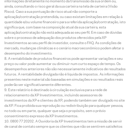
informações diretamente no momento da transmissão da sua ordem ou,
ainda, consultando o risco geral da sua carteira na tela de carteira (Visão
Risco). Caso a sua pontuação de risco atual não comporte a
aplicação/contratação pretendida, ou caso existam limitações em relação à
quantidade e/ou volume financeiro para a referida aplicação/contratação, isto
significa que, com base na composição atual da sua carteira, esta
aplicação/contratação não está adequada ao seu perfil. Em caso de dúvidas
sobre o processo de adequação dos produtos oferecidos pela XP
Investimentos ao seu perfil de investidor, consulte o FAQ. As condições de
mercado, mudanças climáticas e o cenário macroeconômico podem afetar o
desempenho do investimento.
A rentabilidade de produtos financeiros pode apresentar variações e seu
preço ou valor pode aumentar ou diminuir num curto espaço de tempo. Os
desempenhos anteriores não são necessariamente indicativos de resultados
futuros. A rentabilidade divulgada não é líquida de impostos. As informações
presentes neste material são baseadas em simulações e os resultados reais
poderão ser significativamente diferentes.
Este relatório é destinado à circulação exclusiva para a rede de
relacionamento da XP Investimentos, incluindo assessores de
investimentos da XP e clientes da XP, podendo também ser divulgado no site
da XP. Fica proibida sua reprodução ou redistribuição para qualquer pessoa,
no todo ou em parte, qualquer que seja o propósito, sem o prévio
consentimento expresso da XP Investimentos.
0800 77 20202. A Ouvidoria da XP Investimentos tem a missão de servir
de canal de contato sempre que os clientes que não se sentirem satisfeitos