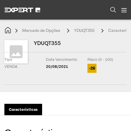
Mercado de Opções
YDUQT355
Característ
YDUQT355
Tipo
Data Vencimento
Risco (0 - 100)
VENDA
20/08/2021
-26
Características