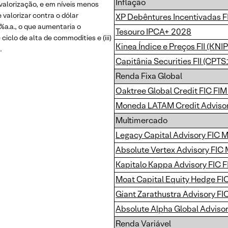
Inflação
alorização, e em níveis menos
 valorizar contra o dólar
XP Debêntures Incentivadas F
6%a.a., o que aumentaria o
Tesouro IPCA+ 2028
) ciclo de alta de commodities e (iii)
Kinea Índice e Preços FII (KNI
.
Capitânia Securities FII (CPTS
Renda Fixa Global
Oaktree Global Credit FIC FIM
Moneda LATAM Credit Advisor
Multimercado
Legacy Capital Advisory FIC 
Absolute Vertex Advisory FIC
Kapitalo Kappa Advisory FIC 
Moat Capital Equity Hedge FI
Giant Zarathustra Advisory FI
Absolute Alpha Global Adviso
Renda Variável