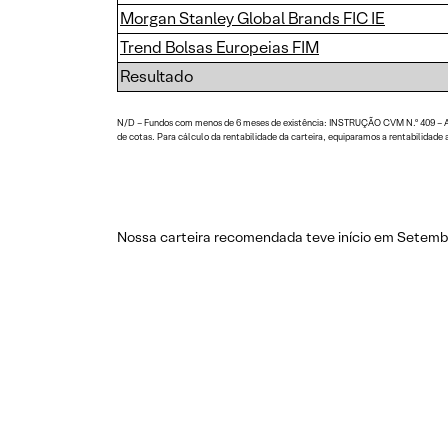
Morgan Stanley Global Brands FIC IE
Trend Bolsas Europeias FIM
Resultado
N/D – Fundos com menos de 6 meses de existência: INSTRUÇÃO CVM N.º 409 – Art. 7
de cotas. Para cálculo da rentabilidade da carteira, equiparamos a rentabilidade
Nossa carteira recomendada teve início em Setembr