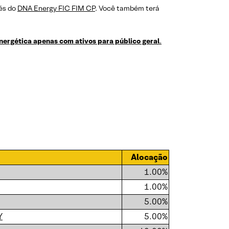
vés do
DNA Energy FIC FIM CP
. Você também terá
energética apenas com ativos para público geral
.
Alocação
1.00%
1.00%
5.00%
Y
5.00%