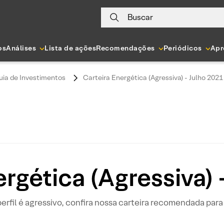
Buscar
os
Análises
Lista de ações
Recomendações
Periódicos
Apr
uia de Investimentos
Carteira Energética (Agressiva) - Julho 2021
rgética (Agressiva)
perfil é agressivo, confira nossa carteira recomendada para