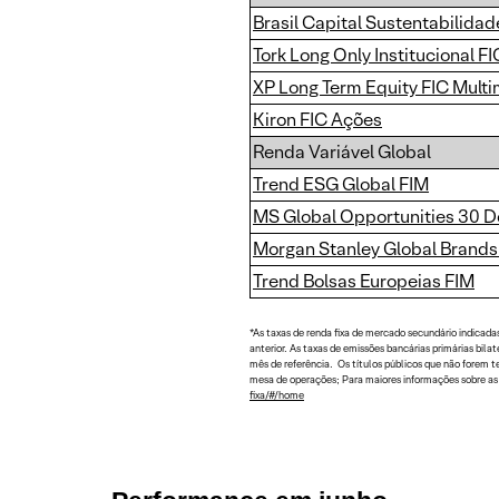
Brasil Capital Sustentabilidad
Tork Long Only Institucional FI
XP Long Term Equity FIC Mult
Kiron FIC Ações
Renda Variável Global
Trend ESG Global FIM
MS Global Opportunities 30 Dó
Morgan Stanley Global Brands 
Trend Bolsas Europeias FIM
*As taxas de renda fixa de mercado secundário indicada
anterior. As taxas de emissões bancárias primárias bil
mês de referência. Os títulos públicos que não forem 
mesa de operações; Para maiores informações sobre as t
fixa/#/home