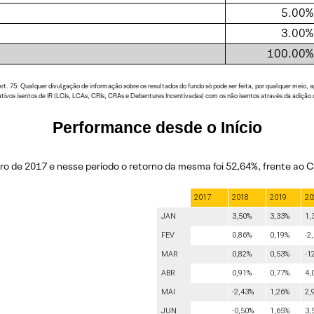
5.00%
3.00%
100.00%
5: Qualquer divulgação de informação sobre os resultados do fundo só pode ser feita, por qualquer meio, após
 ativos isentos de IR (LCIs, LCAs, CRIs, CRAs e Debentures Incentivadas) com os não isentos através da adição 
Performance desde o Início
o de 2017 e nesse período o retorno da mesma foi 52,64%, frente ao C
2017
2018
2019
20
JAN
3,50%
3,33%
1,
FEV
0,86%
0,19%
-2
MAR
0,82%
0,53%
-1
ABR
0,91%
0,77%
4,
MAI
-2,43%
1,26%
2,
JUN
-0,50%
1,65%
3,