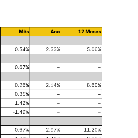
Mês
Ano
12 Meses
0.54%
2.33%
5.06%
0.67%
–
–
0.26%
2.14%
8.60%
0.35%
–
–
1.42%
–
–
-1.49%
–
–
0.67%
2.97%
11.20%