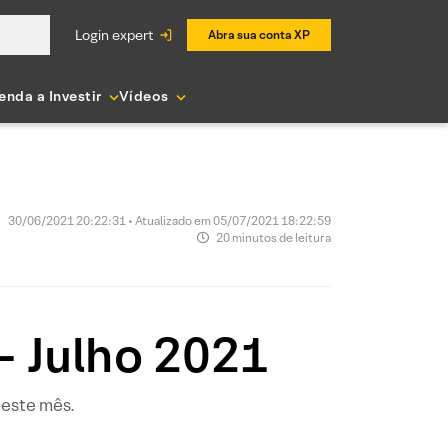
login expert
Abra sua conta XP
enda a Investir
Vídeos
30/06/2021 20:22:31 • Atualizado em 05/07/2021 18:22:59
20 minutos de leitura
 – Julho 2021
 este mês.