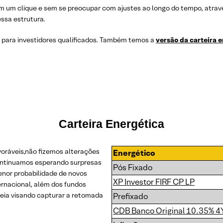
m um clique e sem se preocupar com ajustes ao longo do tempo, atra
essa estrutura.
s para investidores qualificados. Também temos a
versão da carteira 
Carteira Energética
oráveis,não fizemos alterações
Energético
 continuamos esperando surpresas
Pós Fixado
enor probabilidade de novos
XP Investor FIRF CP LP
rnacional, além dos fundos
eia visando capturar a retomada
Prefixado
CDB Banco Original 10.35% 4