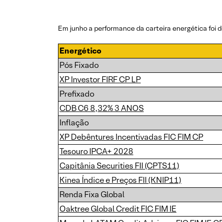
Em junho a performance da carteira energética foi d
Energético
Pós Fixado
XP Investor FIRF CP LP
Prefixado
CDB C6 8,32% 3 ANOS
Inflação
XP Debêntures Incentivadas FIC FIM CP
Tesouro IPCA+ 2028
Capitânia Securities FII (CPTS11)
Kinea Índice e Preços FII (KNIP11)
Renda Fixa Global
Oaktree Global Credit FIC FIM IE