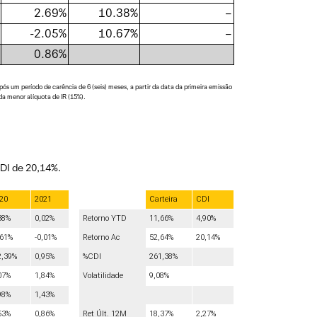
2.69%
10.38%
–
-2.05%
10.67%
–
0.86%
 um período de carência de 6 (seis) meses, a partir da data da primeira emissão
da menor alíquota de IR (15%).
DI de 20,14%.
20
2021
Carteira
CDI
38%
0,02%
Retorno YTD
11,66%
4,90%
,61%
-0,01%
Retorno Ac
52,64%
20,14%
2,39%
0,95%
%CDI
261,38%
07%
1,84%
Volatilidade
9,08%
98%
1,43%
53%
0,86%
Ret Últ. 12M
18,37%
2,27%