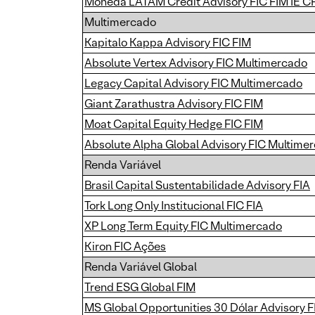
Moneda LATAM Credit Advisory FIC FIM IE C
Multimercado
Kapitalo Kappa Advisory FIC FIM
Absolute Vertex Advisory FIC Multimercado
Legacy Capital Advisory FIC Multimercado
Giant Zarathustra Advisory FIC FIM
Moat Capital Equity Hedge FIC FIM
Absolute Alpha Global Advisory FIC Multime
Renda Variável
Brasil Capital Sustentabilidade Advisory FIA
Tork Long Only Institucional FIC FIA
XP Long Term Equity FIC Multimercado
Kiron FIC Ações
Renda Variável Global
Trend ESG Global FIM
MS Global Opportunities 30 Dólar Advisory FI