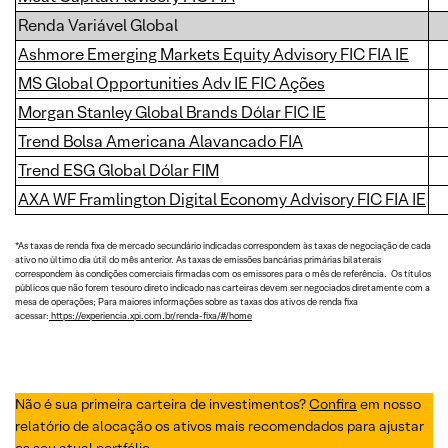
Renda Variável Global
Ashmore Emerging Markets Equity Advisory FIC FIA IE
MS Global Opportunities Adv IE FIC Ações
Morgan Stanley Global Brands Dólar FIC IE
Trend Bolsa Americana Alavancado FIA
Trend ESG Global Dólar FIM
AXA WF Framlington Digital Economy Advisory FIC FIA IE
*As taxas de renda fixa de mercado secundário indicadas correspondem às taxas de negociação de cada
ativo no último dia útil do mês anterior. As taxas de emissões bancárias primárias bilaterais
correspondem às condições comerciais firmadas com os emissores para o mês de referência. Os títulos
públicos que não forem tesouro direto indicado nas carteiras devem ser negociados diretamente com a
mesa de operações; Para maiores informações sobre as taxas dos ativos de renda fixa
acessar:
https://experiencia.xpi.com.br/renda-fixa/#/home
Não é sua primeira carteira de investimentos?
Confira
em nosso
relatório de alocação os ativos mais recomendados para ajustar