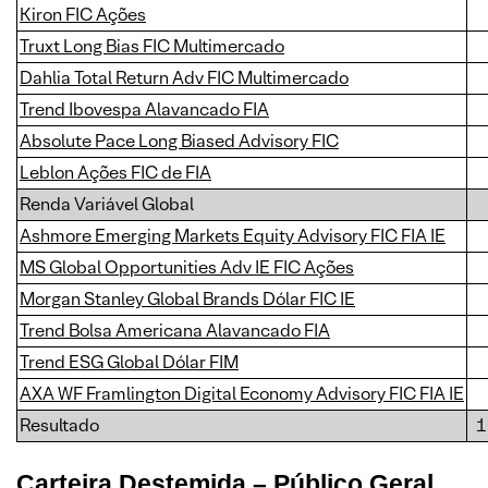
Kiron FIC Ações
Truxt Long Bias FIC Multimercado
Dahlia Total Return Adv FIC Multimercado
Trend Ibovespa Alavancado FIA
Absolute Pace Long Biased Advisory FIC
Leblon Ações FIC de FIA
Renda Variável Global
Ashmore Emerging Markets Equity Advisory FIC FIA IE
MS Global Opportunities Adv IE FIC Ações
Morgan Stanley Global Brands Dólar FIC IE
Trend Bolsa Americana Alavancado FIA
Trend ESG Global Dólar FIM
AXA WF Framlington Digital Economy Advisory FIC FIA IE
Resultado
1
Carteira Destemida – Público Geral