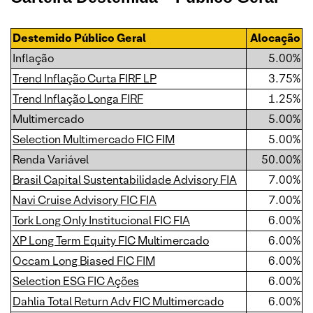
Destemido Público Geral
Alocação
Inflação
5.00%
Trend Inflação Curta FIRF LP
3.75%
Trend Inflação Longa FIRF
1.25%
Multimercado
5.00%
Selection Multimercado FIC FIM
5.00%
Renda Variável
50.00%
Brasil Capital Sustentabilidade Advisory FIA
7.00%
Navi Cruise Advisory FIC FIA
7.00%
Tork Long Only Institucional FIC FIA
6.00%
XP Long Term Equity FIC Multimercado
6.00%
Occam Long Biased FIC FIM
6.00%
Selection ESG FIC Ações
6.00%
Dahlia Total Return Adv FIC Multimercado
6.00%