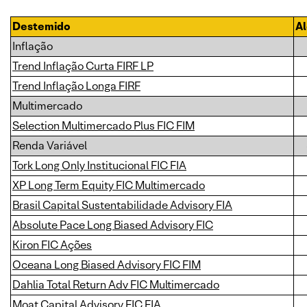
Destemido
A
Inflação
Trend Inflação Curta FIRF LP
Trend Inflação Longa FIRF
Multimercado
Selection Multimercado Plus FIC FIM
Renda Variável
Tork Long Only Institucional FIC FIA
XP Long Term Equity FIC Multimercado
Brasil Capital Sustentabilidade Advisory FIA
Absolute Pace Long Biased Advisory FIC
Kiron FIC Ações
Oceana Long Biased Advisory FIC FIM
Dahlia Total Return Adv FIC Multimercado
Moat Capital Advisory FIC FIA