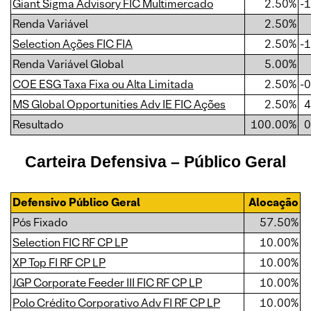
Giant Sigma Advisory FIC Multimercado
2.50%
-
Renda Variável
2.50%
Selection Ações FIC FIA
2.50%
-
Renda Variável Global
5.00%
COE ESG Taxa Fixa ou Alta Limitada
2.50%
-
MS Global Opportunities Adv IE FIC Ações
2.50%
4
Resultado
100.00%
0
Carteira Defensiva – Público Geral
Defensivo Público Geral
Alocação
Pós Fixado
57.50%
Selection FIC RF CP LP
10.00%
XP Top FI RF CP LP
10.00%
JGP Corporate Feeder III FIC RF CP LP
10.00%
Polo Crédito Corporativo Adv FI RF CP LP
10.00%