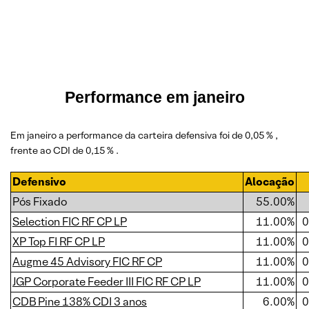
Performance em janeiro
Em janeiro a performance da carteira defensiva foi de 0,05 % ,
frente ao CDI de 0,15 % .
Defensivo
Alocação
Pós Fixado
55.00%
Selection FIC RF CP LP
11.00%
0
XP Top FI RF CP LP
11.00%
0
Augme 45 Advisory FIC RF CP
11.00%
0
JGP Corporate Feeder III FIC RF CP LP
11.00%
0
CDB Pine 138% CDI 3 anos
6.00%
0