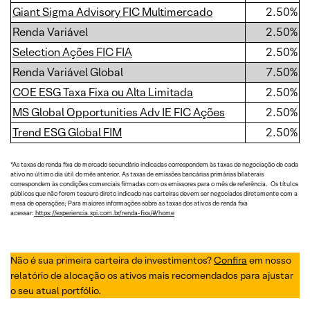
Giant Sigma Advisory FIC Multimercado
2.50%
Renda Variável
2.50%
Selection Ações FIC FIA
2.50%
Renda Variável Global
7.50%
COE ESG Taxa Fixa ou Alta Limitada
2.50%
MS Global Opportunities Adv IE FIC Ações
2.50%
Trend ESG Global FIM
2.50%
*As taxas de renda fixa de mercado secundário indicadas correspondem às taxas de negociação de cada
ativo no último dia útil do mês anterior. As taxas de emissões bancárias primárias bilaterais
correspondem às condições comerciais firmadas com os emissores para o mês de referência. Os títulos
públicos que não forem tesouro direto indicado nas carteiras devem ser negociados diretamente com a
mesa de operações; Para maiores informações sobre as taxas dos ativos de renda fixa
acessar:
https://experiencia.xpi.com.br/renda-fixa/#/home
Não é sua primeira carteira de investimentos?
Confira
em nosso
relatório de alocação os ativos mais recomendados para ajustar
o seu atual portfólio.