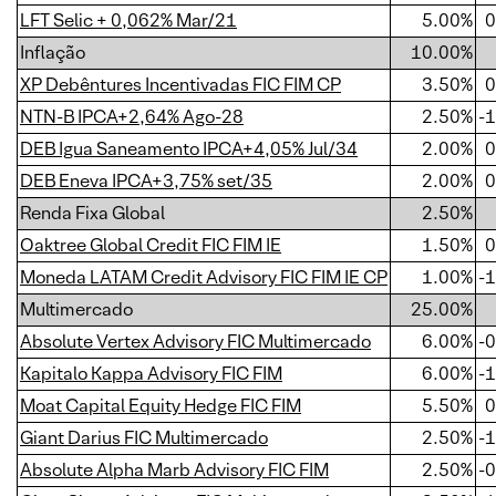
LFT Selic + 0,062% Mar/21
5.00%
0
Inflação
10.00%
XP Debêntures Incentivadas FIC FIM CP
3.50%
0
NTN-B IPCA+2,64% Ago-28
2.50%
-
DEB Igua Saneamento IPCA+4,05% Jul/34
2.00%
0
DEB Eneva IPCA+3,75% set/35
2.00%
0
Renda Fixa Global
2.50%
Oaktree Global Credit FIC FIM IE
1.50%
0
Moneda LATAM Credit Advisory FIC FIM IE CP
1.00%
-
Multimercado
25.00%
Absolute Vertex Advisory FIC Multimercado
6.00%
-
Kapitalo Kappa Advisory FIC FIM
6.00%
-
Moat Capital Equity Hedge FIC FIM
5.50%
0
Giant Darius FIC Multimercado
2.50%
-
Absolute Alpha Marb Advisory FIC FIM
2.50%
-