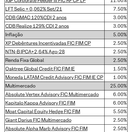
JGP Corporate Feeder III FIC RF CP LP
11.00%
LFT Selic + 0,062% Set/21
7.50%
CDB GMAC 120%CDI 2 anos
3.00%
CDB Realize 129% CDI 2 anos
3.00%
Inflação
5.00%
XP Debêntures Incentivadas FIC FIM CP
2.50%
NTN-B IPCA+2,64% Ago-28
2.50%
Renda Fixa Global
2.50%
Oaktree Global Credit FIC FIM IE
1.50%
Moneda LATAM Credit Advisory FIC FIM IE CP
1.00%
Multimercado
25.00%
Absolute Vertex Advisory FIC Multimercado
6.00%
Kapitalo Kappa Advisory FIC FIM
6.00%
Moat Capital Equity Hedge FIC FIM
5.50%
Giant Darius FIC Multimercado
2.50%
Absolute Alpha Marb Advisory FIC FIM
2.50%