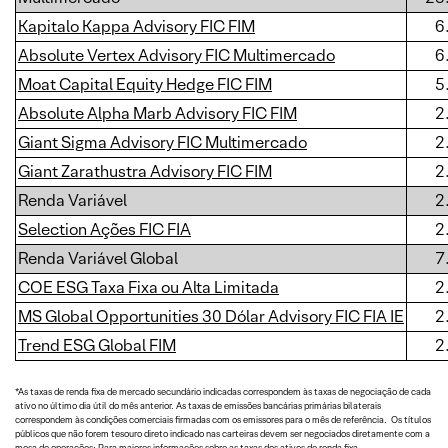
Kapitalo Kappa Advisory FIC FIM
6
Absolute Vertex Advisory FIC Multimercado
6
Moat Capital Equity Hedge FIC FIM
5
Absolute Alpha Marb Advisory FIC FIM
2
Giant Sigma Advisory FIC Multimercado
2
Giant Zarathustra Advisory FIC FIM
2
Renda Variável
2
Selection Ações FIC FIA
2
Renda Variável Global
7
COE ESG Taxa Fixa ou Alta Limitada
2
MS Global Opportunities 30 Dólar Advisory FIC FIA IE
2
Trend ESG Global FIM
2
*As taxas de renda fixa de mercado secundário indicadas correspondem às taxas de negociação de cada
ativo no último dia útil do mês anterior. As taxas de emissões bancárias primárias bilaterais
correspondem às condições comerciais firmadas com os emissores para o mês de referência. Os títulos
públicos que não forem tesouro direto indicado nas carteiras devem ser negociados diretamente com a