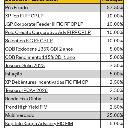
Pós Fixado
57.50%
XP Top FI RF CP LP
10.00%
JGP Corporate Feeder III FIC RF CP LP
10.00%
Polo Crédito Corporativo Adv FI RF CP LP
10.00%
Selection FIC RF CP LP
10.00%
CDB Rodobens 135% CDI 2 anos
5.00%
CDB Rendimento 115% CDI 1 ano
5.00%
Tesouro Selic 2025
7.50%
Inflação
5.00%
XP Debêntures Incentivadas FIC FIM CP
2.50%
Tesouro IPCA+ 2026
2.50%
Renda Fixa Global
2.50%
Trend High Yield FIM
2.50%
Multimercado
25.00%
Kapitalo Kappa Advisory FIC FIM
6.00%