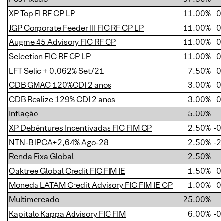
XP Top FI RF CP LP
11.00%
0
JGP Corporate Feeder III FIC RF CP LP
11.00%
0
Augme 45 Advisory FIC RF CP
11.00%
0
Selection FIC RF CP LP
11.00%
0
LFT Selic + 0,062% Set/21
7.50%
0
CDB GMAC 120%CDI 2 anos
3.00%
0
CDB Realize 129% CDI 2 anos
3.00%
0
Inflação
5.00%
XP Debêntures Incentivadas FIC FIM CP
2.50%
-
NTN-B IPCA+2,64% Ago-28
2.50%
-
Renda Fixa Global
2.50%
Oaktree Global Credit FIC FIM IE
1.50%
0
Moneda LATAM Credit Advisory FIC FIM IE CP
1.00%
0
Multimercado
25.00%
Kapitalo Kappa Advisory FIC FIM
6.00%
-