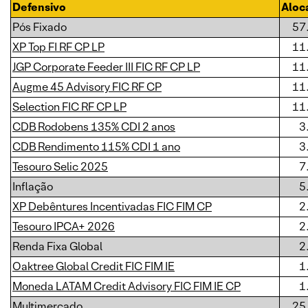
Defensivo
Aloc
Pós Fixado
57
XP Top FI RF CP LP
11
JGP Corporate Feeder III FIC RF CP LP
11
Augme 45 Advisory FIC RF CP
11
Selection FIC RF CP LP
11
CDB Rodobens 135% CDI 2 anos
3
CDB Rendimento 115% CDI 1 ano
3
Tesouro Selic 2025
7
Inflação
5
XP Debêntures Incentivadas FIC FIM CP
2
Tesouro IPCA+ 2026
2
Renda Fixa Global
2
Oaktree Global Credit FIC FIM IE
1
Moneda LATAM Credit Advisory FIC FIM IE CP
1
Multimercado
25