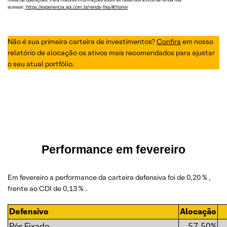
mesa de operações; Para maiores informações sobre as taxas dos ativos de renda fixa
acessar:
https://experiencia.xpi.com.br/renda-fixa/#/home
Não é sua primeira carteira de investimentos?
Confira
em nosso
relatório de alocação os ativos mais recomendados para ajustar
o seu atual portfólio.
Performance em fevereiro
Em fevereiro a performance da carteira defensiva foi de 0,20 % ,
frente ao CDI de 0,13 % .
Defensivo
Alocação
Pós Fixado
57.50%