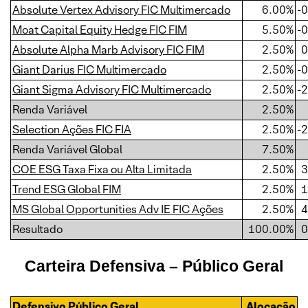
Absolute Vertex Advisory FIC Multimercado
6.00%
-
Moat Capital Equity Hedge FIC FIM
5.50%
-
Absolute Alpha Marb Advisory FIC FIM
2.50%
0
Giant Darius FIC Multimercado
2.50%
-
Giant Sigma Advisory FIC Multimercado
2.50%
-
Renda Variável
2.50%
Selection Ações FIC FIA
2.50%
-
Renda Variável Global
7.50%
COE ESG Taxa Fixa ou Alta Limitada
2.50%
3
Trend ESG Global FIM
2.50%
1
MS Global Opportunities Adv IE FIC Ações
2.50%
4
Resultado
100.00%
0
Carteira Defensiva – Público Geral
Defensivo Público Geral
Alocação