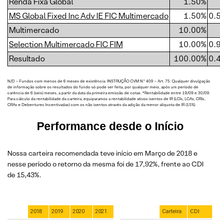
Renda Fixa Global
1.50%
MS Global Fixed Inc Adv IE FIC Multimercado
1.50%
0.
Multimercado
10.00%
Selection Multimercado FIC FIM
10.00%
0.
Resultado
100.00%
0.
N/D – Fundos com menos de 6 meses de existência: INSTRUÇÃO CVM N.º 409 – Art. 75: Qualquer divulgação
de informação sobre os resultados do fundo só pode ser feita, por qualquer meio, após um período de
carência de 6 (seis) meses, a partir da data da primeira emissão de cotas. *Rentabilidade entre 19/09 e 30/09.
Para cálculo da rentabilidade da carteira, equiparamos a rentabilidade ativos isentos de IR (LCIs, LCAs, CRIs,
CRAs e Debentures Incentivadas) com os não isentos através da adição da menor alíquota de IR (15%).
Performance desde o Início
Nossa carteira recomendada teve início em Março de 2018 e
nesse período o retorno da mesma foi de 17,92%, frente ao CDI
de 15,43%.
2018
2019
2020
2021
Carteira
CDI