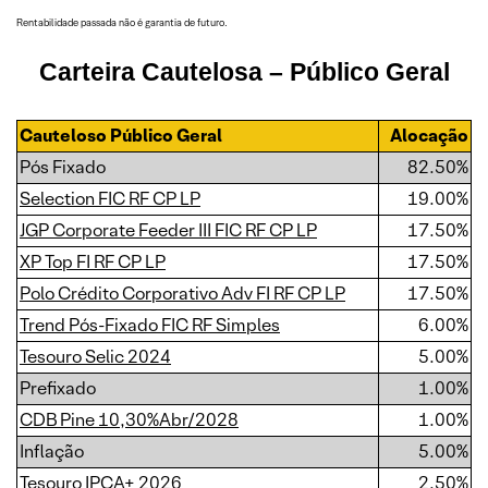
Rentabilidade passada não é garantia de futuro.
Carteira Cautelosa
– Público Geral
Cauteloso Público Geral
Alocação
Pós Fixado
82.50%
Selection FIC RF CP LP
19.00%
JGP Corporate Feeder III FIC RF CP LP
17.50%
XP Top FI RF CP LP
17.50%
Polo Crédito Corporativo Adv FI RF CP LP
17.50%
Trend Pós-Fixado FIC RF Simples
6.00%
Tesouro Selic 2024
5.00%
Prefixado
1.00%
CDB Pine 10,30%Abr/2028
1.00%
Inflação
5.00%
Tesouro IPCA+ 2026
2.50%