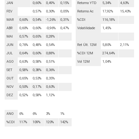
JAN
0,60%
0,49%
0,15%
Retorno YTD
5,34%
4,63%
FEV
0,57%
0,30%
0,05%
Retorno Ac
17,92%
15,43%
MAR
0,60%
0,54%
-1,26%
0,31%
%CDI
116,18%
ABR
0,60%
0,60%
-0,96%
0,47%
Volatilidade
1,45%
MAI
0,57%
0,65%
0,28%
JUN
0,76%
0,48%
0,54%
Ret Últ. 12M
5,80%
2,11%
JUL
0,64%
0,60%
0,88%
%CDI 12M
274,64%
AGO
0,63%
0,58%
0,51%
Vol 12M
1,04%
SET
0,58%
0,38%
0,36%
OUT
0,65%
0,53%
0,35%
NOV
0,50%
0,17%
0,63%
DEZ
0,52%
0,58%
1,12%
ANO
6%
6%
3%
1%
%CDI
117%
109%
120%
142%