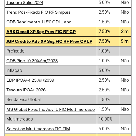
Tesouro Selic 2024
5.00%
Não
Trend Pós-Fixado FIC RF Simples
2.50%
Não
CDB Rendimento 115% CDI 1 ano
1.50%
Não
ARX Denali XP Seg Prev FIC RF CP
7.50%
Sim
JGP Crédito Adv XP Seg FIC RF Prev CP LP
7.50%
Sim
Prefixado
1.00%
CDB Pine 10,30%Abr/2028
1.00%
Não
Inflação
5.00%
EDP IPCA+4,25 Jul/2039
2.50%
Não
Tesouro IPCA+ 2026
2.50%
Não
Renda Fixa Global
1.50%
MS Global Fixed Inc Adv IE FIC Multimercado
1.50%
Não
Multimercado
10.00%
Selection Multimercado FIC FIM
5.00%
Não