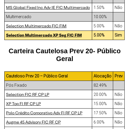
MS Global Fixed Inc Adv IE FIC Multimercado
1.50%
Não
Multimercado
10.00%
Selection Multimercado FIC FIM
5.00%
Não
Selection Multimercado XP Seg FIC FIM
5.00%
Sim
Carteira Cautelosa Prev 20- Público
Geral
Cauteloso Prev 20 – Público Geral
Alocação
Prev
Pós Fixado
82.49%
Selection FIC RF CP LP
20.00%
Não
XP Top FI RF CP LP
15.00%
Não
Polo Crédito Corporativo Adv FI RF CP LP
17.50%
Não
Augme 45 Advisory FIC RF CP
6.00%
Não