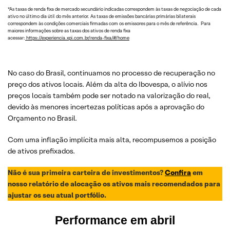
*As taxas de renda fixa de mercado secundário indicadas correspondem às taxas de negociação de cada
ativo no último dia útil do mês anterior. As taxas de emissões bancárias primárias bilaterais
correspondem às condições comerciais firmadas com os emissores para o mês de referência. Para
maiores informações sobre as taxas dos ativos de renda fixa
acessar:
https://experiencia.xpi.com.br/renda-fixa/#/home
No caso do Brasil, continuamos no processo de recuperação no
preço dos ativos locais. Além da alta do Ibovespa, o alívio nos
preços locais também pode ser notado na valorização do real,
devido às menores incertezas políticas após a aprovação do
Orçamento no Brasil.
Com uma inflação implícita mais alta, recompusemos a posição
de ativos prefixados.
Não é sua primeira carteira de investimentos?
Confira
em
nosso relatório de alocação os ativos mais recomendados para
ajustar os seu atual portfólio.
Performance em
abril