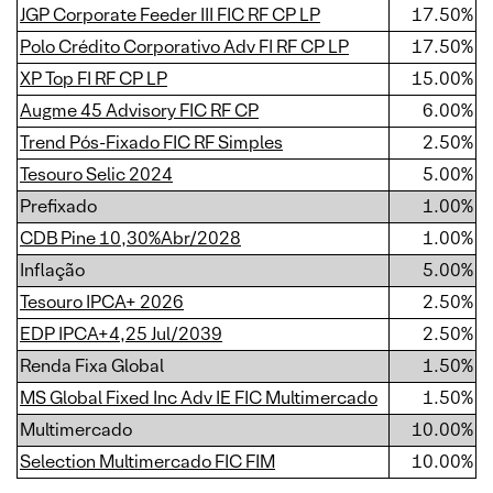
JGP Corporate Feeder III FIC RF CP LP
17.50%
Polo Crédito Corporativo Adv FI RF CP LP
17.50%
XP Top FI RF CP LP
15.00%
Augme 45 Advisory FIC RF CP
6.00%
Trend Pós-Fixado FIC RF Simples
2.50%
Tesouro Selic 2024
5.00%
Prefixado
1.00%
CDB Pine 10,30%Abr/2028
1.00%
Inflação
5.00%
Tesouro IPCA+ 2026
2.50%
EDP IPCA+4,25 Jul/2039
2.50%
Renda Fixa Global
1.50%
MS Global Fixed Inc Adv IE FIC Multimercado
1.50%
Multimercado
10.00%
Selection Multimercado FIC FIM
10.00%