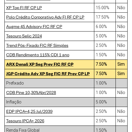
XP Top FI RF CP LP
15.00%
Não
Polo Crédito Corporativo Adv FI RF CP LP
17.50%
Não
Augme 45 Advisory FIC RF CP
6.00%
Não
Tesouro Selic 2024
5.00%
Não
Trend Pós-Fixado FIC RF Simples
2.50%
Não
CDB Rendimento 115% CDI 1 ano
1.50%
Não
ARX Denali XP Seg Prev FIC RF CP
7.50%
Sim
JGP Crédito Adv XP Seg FIC RF Prev CP LP
7.50%
Sim
Prefixado
1.00%
CDB Pine 10,30%Abr/2028
1.00%
Não
Inflação
5.00%
EDP IPCA+4,25 Jul/2039
2.50%
Não
Tesouro IPCA+ 2026
2.50%
Não
Renda Fixa Global
1.50%