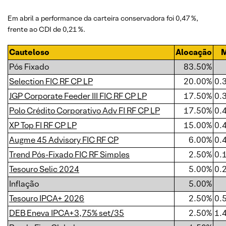
Em abril a performance da carteira conservadora foi 0,47 %,
frente ao CDI de 0,21 %.
Cauteloso
Alocação
Pós Fixado
83.50%
Selection FIC RF CP LP
20.00%
0.
JGP Corporate Feeder III FIC RF CP LP
17.50%
0.
Polo Crédito Corporativo Adv FI RF CP LP
17.50%
0.
XP Top FI RF CP LP
15.00%
0.
Augme 45 Advisory FIC RF CP
6.00%
0.
Trend Pós-Fixado FIC RF Simples
2.50%
0.
Tesouro Selic 2024
5.00%
0.
Inflação
5.00%
Tesouro IPCA+ 2026
2.50%
0.
DEB Eneva IPCA+3,75% set/35
2.50%
1.