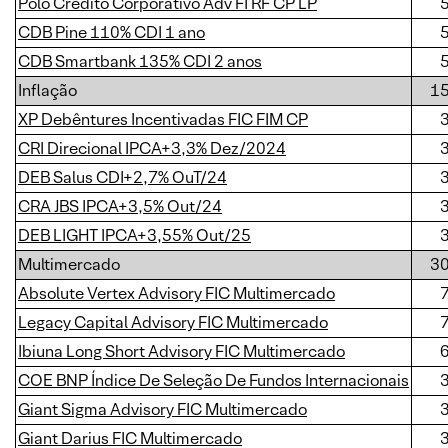
Polo Crédito Corporativo Adv FI RF CP LP
CDB Pine 110% CDI 1 ano
CDB Smartbank 135% CDI 2 anos
Inflação
1
XP Debêntures Incentivadas FIC FIM CP
CRI Direcional IPCA+3,3% Dez/2024
DEB Salus CDI+2,7% OuT/24
CRA JBS IPCA+3,5% Out/24
DEB LIGHT IPCA+3,55% Out/25
Multimercado
3
Absolute Vertex Advisory FIC Multimercado
Legacy Capital Advisory FIC Multimercado
Ibiuna Long Short Advisory FIC Multimercado
COE BNP Índice De Seleção De Fundos Internacionais
Giant Sigma Advisory FIC Multimercado
Giant Darius FIC Multimercado