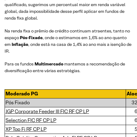
qualificado, sugerimos um percentual maior em renda variável
global, dada impossibilidade desse perfil aplicar em fundos de
renda fixa global.
Na renda fixa o prêmio de crédito continuam atraentes, tanto no
espaço
Pós-Fixado
, onde o estimamos em 1,6% ao ano quanto
em
Inflação
, onde está na casa de 1,4% ao ano mais a isenção de
IR.
Para os fundos
Multimercado
mantemos a recomendação de
diversificação entre várias estratégias.
Moderado PG
Alo
Pós Fixado
3
JGP Corporate Feeder III FIC RF CP LP
Selection FIC RF CP LP
XP Top Fi RF CP LP