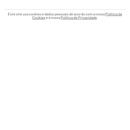
Este site usa cookies e dados pessoais de acordo com a nossa
Política de
Cookies
e a nossa
Política de Privacidade
.