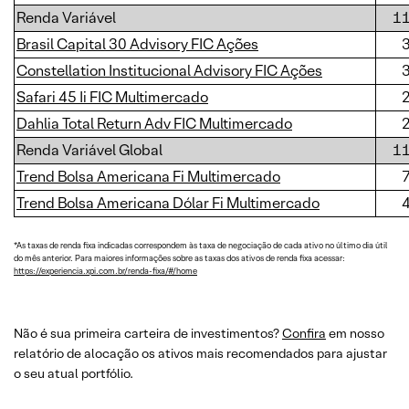
Renda Variável
1
Brasil Capital 30 Advisory FIC Ações
Constellation Institucional Advisory FIC Ações
Safari 45 Ii FIC Multimercado
Dahlia Total Return Adv FIC Multimercado
Renda Variável Global
1
Trend Bolsa Americana Fi Multimercado
Trend Bolsa Americana Dólar Fi Multimercado
*As taxas de renda fixa indicadas correspondem às taxa de negociação de cada ativo no último dia útil
do mês anterior. Para maiores informações sobre as taxas dos ativos de renda fixa acessar:
https://experiencia.xpi.com.br/renda-fixa/#/home
Não é sua primeira carteira de investimentos?
Confira
em nosso
relatório de alocação os ativos mais recomendados para ajustar
o seu atual portfólio.