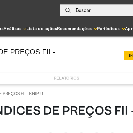
Buscar
os
Análises
Lista de ações
Recomendações
Periódicos
Apr
DE PREÇOS FII -
I
RELATÓRIOS
 PREÇOS FII - KNIP11
NDICES DE PREÇOS FII 