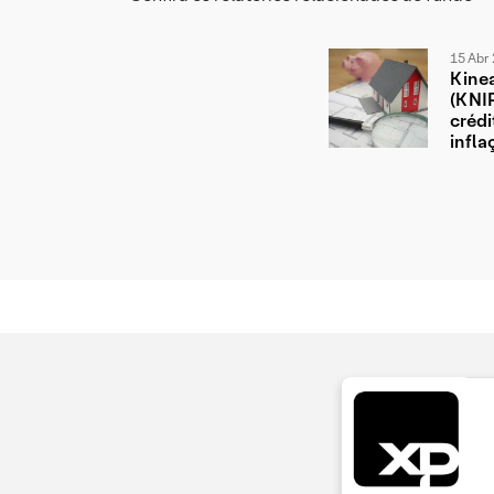
15 Abr 
Kinea
(KNIP
crédi
infla