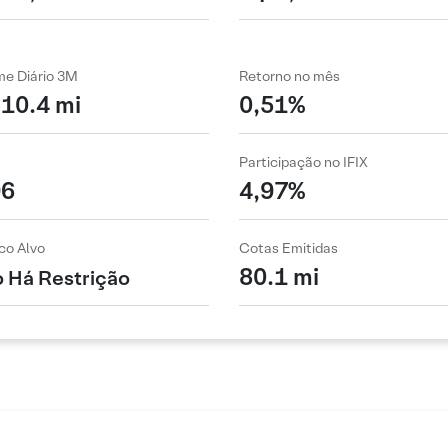
me Diário 3M
Retorno no mês
10.4 mi
0,51%
Participação no IFIX
96
4,97%
co Alvo
Cotas Emitidas
80.1 mi
 Há Restrição