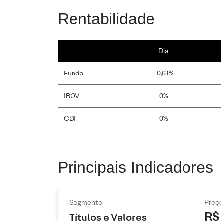
Rentabilidade
Dia
Fundo
-0,61%
IBOV
0%
CDI
0%
Principais Indicadores
Segmento
Preç
R$
Títulos e Valores