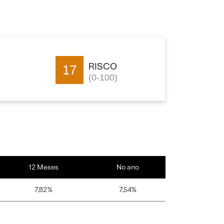
RISCO
17
(0-100)
12 Meses
No ano
7,82%
7,54%