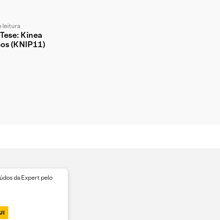
 leitura
 Tese: Kinea
ços (KNIP11)
dos da Expert pelo
UI