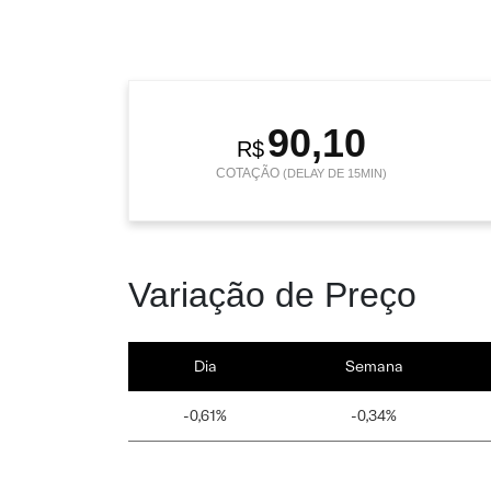
90,10
R$
COTAÇÃO
(DELAY DE 15MIN)
Variação de Preço
Dia
Semana
-0,61%
-0,34%