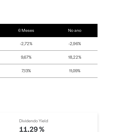
6 Meses
No ano
-2,72%
-2,96%
9,67%
18,22%
7,13%
11,09%
Dividendo Yield
11,29 %