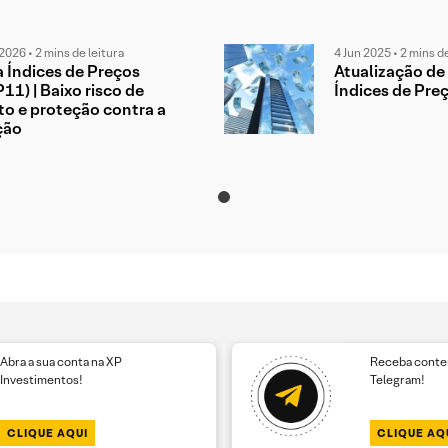
2026 • 2 mins de leitura
4 Jun 2025 • 2 mins de
 Índices de Preços
Atualização de
11) | Baixo risco de
Índices de Pre
to e proteção contra a
ção
Abra a sua conta na XP
Receba conteú
Investimentos!
Telegram!
CLIQUE AQUI
CLIQUE AQ