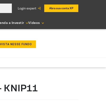
login expert
Abra sua conta XP
enda a Investir
Vídeos
NVISTA NESSE FUNDO
- KNIP11