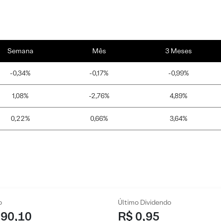
Semana
Mês
3 Meses
-0,34%
-0,17%
-0,99%
1,08%
-2,76%
4,89%
0,22%
0,66%
3,64%
o
Último Dividendo
 90,10
R$ 0,95