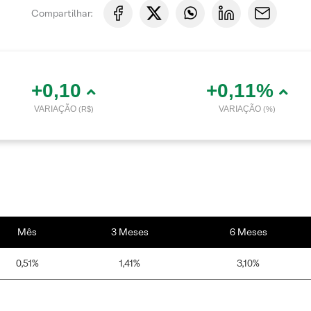
Compartilhar:
+0,10
+0,11%
VARIAÇÃO
VARIAÇÃO
(R$)
(%)
Mês
3 Meses
6 Meses
0,51%
1,41%
3,10%