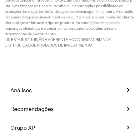
consubstanciar um índice, uma taxa, um valor mobiliário ou produto físico. É
um investimento de risco muito alto, que contempla a possibilidade de
oscilação de preço devido à utilização de alavancagem financeira. A duração
recomendada para o investimento é de curto prazo e o patrimônio do cliente
não está garantido neste tipo de produto. As condições de mercado,
mudanças climáticas e o cenário macroeconômico podem afetar o
desempenho do investimento.
ESTA INSTITUIÇÃO É ADERENTE AO CÓDIGO ANBIMA DE
DISTRIBUIÇÃO DE PRODUTOS DE INVESTIMENTO.
Análises
Recomendações
Grupo XP