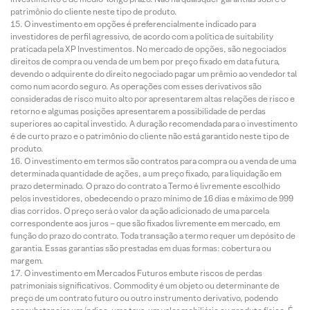
patrimônio do cliente neste tipo de produto.
O investimento em opções é preferencialmente indicado para
investidores de perfil agressivo, de acordo com a política de suitability
praticada pela XP Investimentos. No mercado de opções, são negociados
direitos de compra ou venda de um bem por preço fixado em data futura,
devendo o adquirente do direito negociado pagar um prêmio ao vendedor tal
como num acordo seguro. As operações com esses derivativos são
consideradas de risco muito alto por apresentarem altas relações de risco e
retorno e algumas posições apresentarem a possibilidade de perdas
superiores ao capital investido. A duração recomendada para o investimento
é de curto prazo e o patrimônio do cliente não está garantido neste tipo de
produto.
O investimento em termos são contratos para compra ou a venda de uma
determinada quantidade de ações, a um preço fixado, para liquidação em
prazo determinado. O prazo do contrato a Termo é livremente escolhido
pelos investidores, obedecendo o prazo mínimo de 16 dias e máximo de 999
dias corridos. O preço será o valor da ação adicionado de uma parcela
correspondente aos juros – que são fixados livremente em mercado, em
função do prazo do contrato. Toda transação a termo requer um depósito de
garantia. Essas garantias são prestadas em duas formas: cobertura ou
margem.
O investimento em Mercados Futuros embute riscos de perdas
patrimoniais significativos. Commodity é um objeto ou determinante de
preço de um contrato futuro ou outro instrumento derivativo, podendo