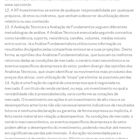
www.xpi.com.br.
A XP Investimentos se exime de qualquer responsabilidade por quaisquer
prejuízos, diretos ou indiretos, que venham a decorrer da utilização deste
relatório ou seu conteúdo.
A Avaliação Técnica e a Avaliação de Fundamentos seguem diferentes
metodologias de análise. A Análise Técnica é executada seguindo conceitos
como tendência, suporte, resistência, candles, volumes, médias móveis
entre outros. Já a Análise Fundamentalista utiliza como informação os
resultados divulgados pelas companhias emissoras e suas projeções. Desta
forma, as opiniões dos Analistas Fundamentalistas, que buscam os melhores
retornos dadas as condições de mercado, o cenário macroeconômico e os
eventos específicos da empresa e do setor, podem divergir das opiniões dos
Analistas Técnicos, que visam identificar os movimentos mais prováveis dos
preços dos ativos, com utilização de “stops” para limitar as possíveis perdas.
Ação é uma fração do capital de uma empresa que é negociada no
mercado. É um título de renda variável, ou seja, um investimento no qual a
rentabilidade não é preestabelecida, varia conforme as cotações de
mercado. O investimento em ações é um investimento de alto risco e os
desempenhos anteriores não são necessariamente indicativos de resultados
futuros e nenhuma declaração ou garantia, de forma expressa ou implícita, é
feita neste material em relação a desempenhos. As condições de mercado, o
cenário macroeconômico, os eventos específicos da empresa e do setor
podem afetar o desempenho do investimento, podendo resultar até mesmo
em significativas perdas patrimoniais. A duração recomendada para o
investimento é de médio-longo prazo. Não há quaisquer garantias sobre o