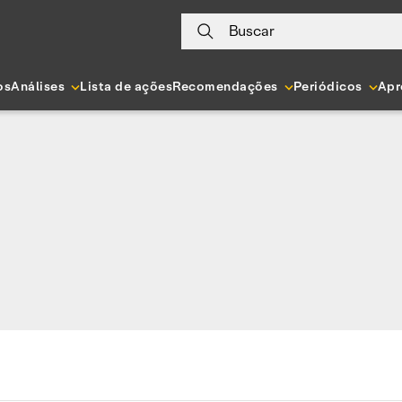
Buscar
os
Análises
Lista de ações
Recomendações
Periódicos
Apr