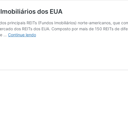
Imobiliários dos EUA
 principais REITs (Fundos Imobiliários) norte-americanos, que com
rcado dos REITs dos EUA. Composto por mais de 150 REITs de difere
URET11:
 de …
Continue lendo
investindo
nos
maiores
Fundos
Imobiliários
dos
EUA