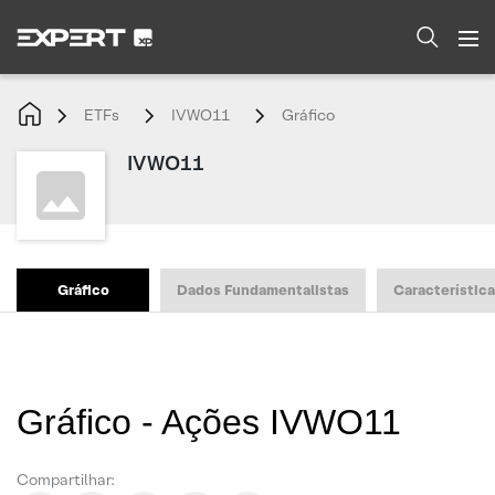
ETFs
IVWO11
Gráfico
IVWO11
Gráfico
Dados Fundamentalistas
Característic
Gráfico - Ações IVWO11
Compartilhar: