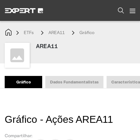
ETFs
AREA11
Gráfico
AREA11
Gráfico
Dados Fundamentalistas
Característic
Gráfico - Ações AREA11
Compartilhar: