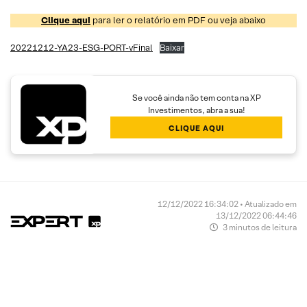
Clique aqui
para ler o relatório em PDF ou veja abaixo
20221212-YA23-ESG-PORT-vFinal
Baixar
Se você ainda não tem conta na XP
Investimentos, abra a sua!
CLIQUE AQUI
12/12/2022 16:34:02 • Atualizado em
13/12/2022 06:44:46
3 minutos de leitura