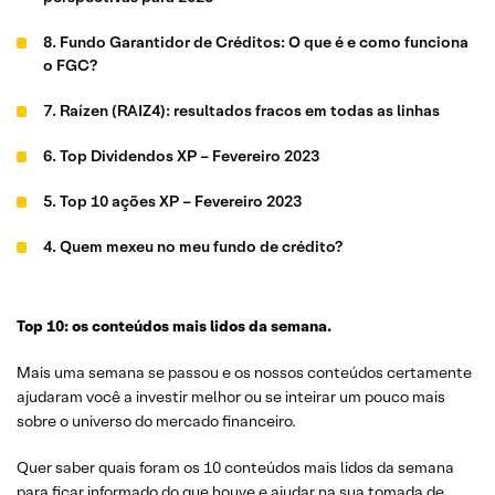
8. Fundo Garantidor de Créditos: O que é e como funciona
o FGC?
7. Raízen (RAIZ4): resultados fracos em todas as linhas
6. Top Dividendos XP – Fevereiro 2023
5. Top 10 ações XP – Fevereiro 2023
4. Quem mexeu no meu fundo de crédito?
3. Carteiras Recomendadas: Confira nossas
recomendações para ações, FIIs, dividendos, internacional
Top 10: os conteúdos mais lidos da semana.
e por perfil
Mais uma semana se passou e os nossos conteúdos certamente
2. Calendário de resultados do 4T22
ajudaram você a investir melhor ou se inteirar um pouco mais
sobre o universo do mercado financeiro.
1. Aneel se pronuncia sobre Light; “Atende critérios e está
adimplente”
Quer saber quais foram os 10 conteúdos mais lidos da semana
para ficar informado do que houve e ajudar na sua tomada de