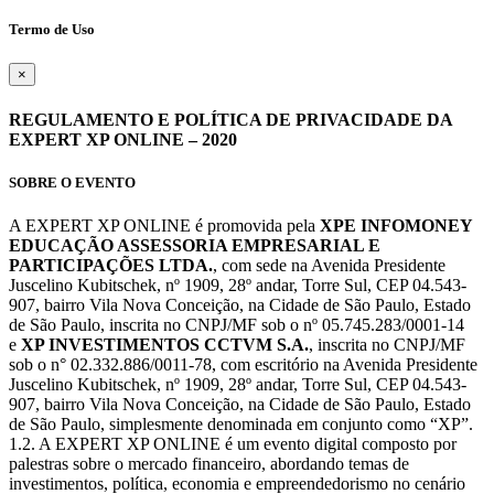
Termo de Uso
×
REGULAMENTO E POLÍTICA DE PRIVACIDADE DA
EXPERT XP ONLINE – 2020
SOBRE O EVENTO
A EXPERT XP ONLINE é promovida pela
XPE INFOMONEY
EDUCAÇÃO ASSESSORIA EMPRESARIAL E
PARTICIPAÇÕES LTDA.
, com sede na Avenida Presidente
Juscelino Kubitschek, nº 1909, 28º andar, Torre Sul, CEP 04.543-
907, bairro Vila Nova Conceição, na Cidade de São Paulo, Estado
de São Paulo, inscrita no CNPJ/MF sob o nº 05.745.283/0001-14
e
XP INVESTIMENTOS CCTVM S.A.
, inscrita no CNPJ/MF
sob o n° 02.332.886/0011-78, com escritório na Avenida Presidente
Juscelino Kubitschek, nº 1909, 28º andar, Torre Sul, CEP 04.543-
907, bairro Vila Nova Conceição, na Cidade de São Paulo, Estado
de São Paulo, simplesmente denominada em conjunto como “XP”.
1.2. A EXPERT XP ONLINE é um evento digital composto por
palestras sobre o mercado financeiro, abordando temas de
investimentos, política, economia e empreendedorismo no cenário