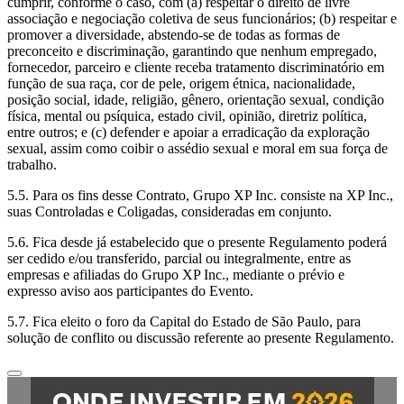
cumprir, conforme o caso, com (a) respeitar o direito de livre
associação e negociação coletiva de seus funcionários; (b) respeitar e
promover a diversidade, abstendo-se de todas as formas de
preconceito e discriminação, garantindo que nenhum empregado,
fornecedor, parceiro e cliente receba tratamento discriminatório em
função de sua raça, cor de pele, origem étnica, nacionalidade,
posição social, idade, religião, gênero, orientação sexual, condição
física, mental ou psíquica, estado civil, opinião, diretriz política,
entre outros; e (c) defender e apoiar a erradicação da exploração
sexual, assim como coibir o assédio sexual e moral em sua força de
trabalho.
5.5. Para os fins desse Contrato, Grupo XP Inc. consiste na XP Inc.,
suas Controladas e Coligadas, consideradas em conjunto.
5.6. Fica desde já estabelecido que o presente Regulamento poderá
ser cedido e/ou transferido, parcial ou integralmente, entre as
empresas e afiliadas do Grupo XP Inc., mediante o prévio e
expresso aviso aos participantes do Evento.
5.7. Fica eleito o foro da Capital do Estado de São Paulo, para
solução de conflito ou discussão referente ao presente Regulamento.