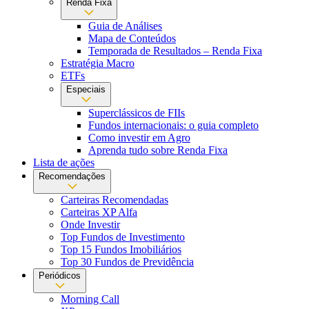
Renda Fixa
Guia de Análises
Mapa de Conteúdos
Temporada de Resultados – Renda Fixa
Estratégia Macro
ETFs
Especiais
Superclássicos de FIIs
Fundos internacionais: o guia completo
Como investir em Agro
Aprenda tudo sobre Renda Fixa
Lista de ações
Recomendações
Carteiras Recomendadas
Carteiras XP Alfa
Onde Investir
Top Fundos de Investimento
Top 15 Fundos Imobiliários
Top 30 Fundos de Previdência
Periódicos
Morning Call