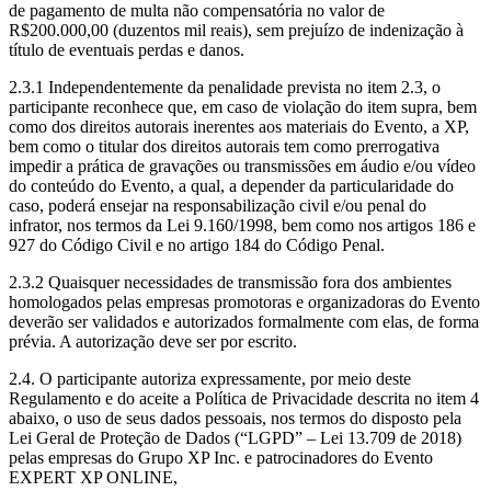
de pagamento de multa não compensatória no valor de
R$200.000,00 (duzentos mil reais), sem prejuízo de indenização à
título de eventuais perdas e danos.
2.3.1 Independentemente da penalidade prevista no item 2.3, o
participante reconhece que, em caso de violação do item supra, bem
como dos direitos autorais inerentes aos materiais do Evento, a XP,
bem como o titular dos direitos autorais tem como prerrogativa
impedir a prática de gravações ou transmissões em áudio e/ou vídeo
do conteúdo do Evento, a qual, a depender da particularidade do
caso, poderá ensejar na responsabilização civil e/ou penal do
infrator, nos termos da Lei 9.160/1998, bem como nos artigos 186 e
927 do Código Civil e no artigo 184 do Código Penal.
2.3.2 Quaisquer necessidades de transmissão fora dos ambientes
homologados pelas empresas promotoras e organizadoras do Evento
deverão ser validados e autorizados formalmente com elas, de forma
prévia. A autorização deve ser por escrito.
2.4. O participante autoriza expressamente, por meio deste
Regulamento e do aceite a Política de Privacidade descrita no item 4
abaixo, o uso de seus dados pessoais, nos termos do disposto pela
Lei Geral de Proteção de Dados (“LGPD” – Lei 13.709 de 2018)
pelas empresas do Grupo XP Inc. e patrocinadores do Evento
EXPERT XP ONLINE,