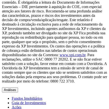
conteúdo. É obrigatória a leitura do Documento de Informações
Essenciais – DIE previamente à aquisição do COE, com especial
atenção aos fatores de risco. Recomenda-se uma profunda análise
das características, prazos e riscos dos investimentos antes da
decisão de compra/venda/aplicação/resgate. Este relatório é
destinado à circulação exclusiva para a rede de relacionamento da
XP Investimentos, incluindo agentes autônomos da XP e clientes da
XP, podendo também ser divulgado no site da XP Fica proibida sua
reprodução ou redistribuição para qualquer pessoa, no todo ou em
parte, qualquer que seja o propósito, sem o prévio consentimento
expresso da XP Investimentos. Os custos das operações e a política
de cobrança estão definidos nas tabelas de custos operacionais
disponibilizadas no site da Corretora:
www.xpi.com.br
. Para
reclamações, utilize o SAC 0800 77 20202. E se não ficar estiver
satisfeito com a solução, favor entrar em contato com a Ouvidoria. A
Ouvidoria da XP Investimentos tem a missão de servir de canal de
contato sempre que os clientes que não se sentirem satisfeitos com as
soluções dadas pela empresa aos seus problemas. O contato pode ser
realizado por meio do telefone: 0800 722 3710.
Análises
Fundos Imobiliários
Guia de Investimentos
Ações