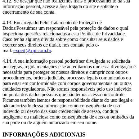
4.12. Se desejar que não realizemos mais o processamento da sua
informação pessoal, acesse a área logada do site e solicite o
encerramento de sua conta.
4.13. Encarregado Pelo Tratamento de Proteção de
Dados:Possuímos um responsável pela proteção de dados o qual
inspeciona questões relacionadas a esta Política de Privacidade.
Caso tenha alguma dúvida sobre como consultar seus dados e
exercer seus direitos de titular, nos contate pelo e-
mail:
expert@xpi.com.br
.
4.14. A sua informação pessoal poderá ser divulgada se solicitada
por regras, regulamentações e se acreditarmos que essa divulgação é
necessária para proteger os nossos direitos e cumprir com outros
procedimentos, ordens judiciais, processos legais comunicados ou
para estar em conformidade com corpos governamentais ou outras
entidades reguladoras. Não somos responsáveis pelo uso indevido
ou perda dos dados pessoais que não temos acesso ou controle.
Ficamos também isentos de responsabilidade diante do uso ilegal e
não autorizado dessa informação como consequência de uso
indevido ou desvio das suas credenciais de acesso, conduta
negligente ou maliciosa como consequência de atos ou omissões da
sua parte ou de alguém autorizado em seu nome.
INFORMAÇÕES ADICIONAIS