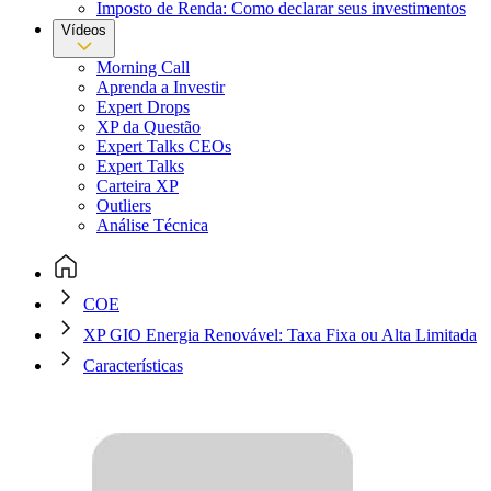
Imposto de Renda: Como declarar seus investimentos
Vídeos
Morning Call
Aprenda a Investir
Expert Drops
XP da Questão
Expert Talks CEOs
Expert Talks
Carteira XP
Outliers
Análise Técnica
COE
XP GIO Energia Renovável: Taxa Fixa ou Alta Limitada
Características