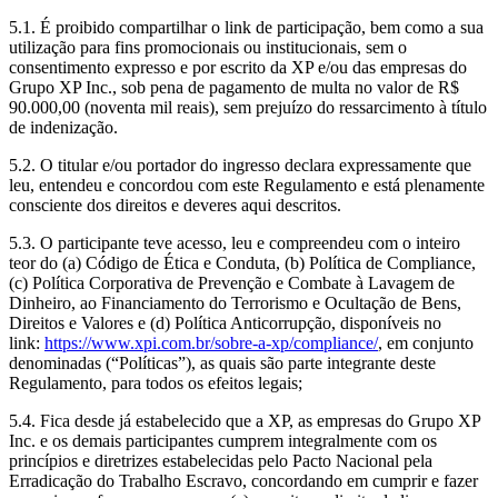
5.1. É proibido compartilhar o link de participação, bem como a sua
utilização para fins promocionais ou institucionais, sem o
consentimento expresso e por escrito da XP e/ou das empresas do
Grupo XP Inc., sob pena de pagamento de multa no valor de R$
90.000,00 (noventa mil reais), sem prejuízo do ressarcimento à título
de indenização.
5.2. O titular e/ou portador do ingresso declara expressamente que
leu, entendeu e concordou com este Regulamento e está plenamente
consciente dos direitos e deveres aqui descritos.
5.3. O participante teve acesso, leu e compreendeu com o inteiro
teor do (a) Código de Ética e Conduta, (b) Política de Compliance,
(c) Política Corporativa de Prevenção e Combate à Lavagem de
Dinheiro, ao Financiamento do Terrorismo e Ocultação de Bens,
Direitos e Valores e (d) Política Anticorrupção, disponíveis no
link:
https://www.xpi.com.br/sobre-a-xp/compliance/
, em conjunto
denominadas (“Políticas”), as quais são parte integrante deste
Regulamento, para todos os efeitos legais;
5.4. Fica desde já estabelecido que a XP, as empresas do Grupo XP
Inc. e os demais participantes cumprem integralmente com os
princípios e diretrizes estabelecidas pelo Pacto Nacional pela
Erradicação do Trabalho Escravo, concordando em cumprir e fazer