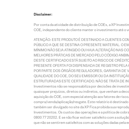
Disclaimer:
Por conta da atividade de distribuição de COEs, a XP Inve
COE, independente do cliente manter o investimento até o 
ATENÇÃO: ESTE PRODUTO É DESTINADO A CLIENTES COM
PÚBLICO A QUE SE DESTINA O PRESENTE MATERIAL. O E
MÍNIMO NÃO SEJA ATINGIDO OU HAJA ALTERAÇÃO NAS
MELHORES PRÁTICAS DE MERCADO PELO CÓDIGO ANBI
DESTE CERTIFICADO ESTÁ SUJEITO AO RISCO DE CRÉDI
PRESENTE OFERTA FOI DISPENSADA DE REGISTRO PELA 
POR PARTE DOS ÓRGÃOS REGULADORES, GARANTIA DE 
QUALIDADE DO COE, DO SEU EMISSOR OU DA INSTITUIÇ
ESTRUTURADAS ESTE CERTIFICADO. NÃO SE TRATA DE IN
Investimentos não se responsabiliza por decisões de invest
quaisquer prejuízos, diretos ou indiretos, que venham a deco
aquisição do COE, com especial atenção aos fatores de risco
compra/venda/aplicação/resgate. Este relatório é destinado 
também ser divulgado no site da XP Fica proibida sua reprod
Investimentos. Os custos das operações e a política de cobra
0800 77 20202. E se não ficar estiver satisfeito com a soluç
que não se sentirem satisfeitos com as soluções dadas pela 