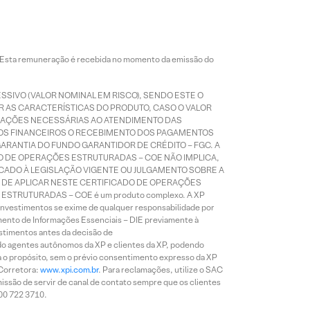
. Esta remuneração é recebida no momento da emissão do
SSIVO (VALOR NOMINAL EM RISCO), SENDO ESTE O
AR AS CARACTERÍSTICAS DO PRODUTO, CASO O VALOR
RMAÇÕES NECESSÁRIAS AO ATENDIMENTO DAS
OS FINANCEIROS O RECEBIMENTO DOS PAGAMENTOS
ARANTIA DO FUNDO GARANTIDOR DE CRÉDITO – FGC. A
DO DE OPERAÇÕES ESTRUTURADAS – COE NÃO IMPLICA,
ADO À LEGISLAÇÃO VIGENTE OU JULGAMENTO SOBRE A
S DE APLICAR NESTE CERTIFICADO DE OPERAÇÕES
STRUTURADAS – COE é um produto complexo. A XP
Investimentos se exime de qualquer responsabilidade por
cumento de Informações Essenciais – DIE previamente à
estimentos antes da decisão de
ndo agentes autônomos da XP e clientes da XP, podendo
ja o propósito, sem o prévio consentimento expresso da XP
 Corretora:
www.xpi.com.br
. Para reclamações, utilize o SAC
missão de servir de canal de contato sempre que os clientes
800 722 3710.