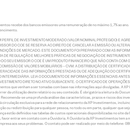
stimentos recebe dos bancos emissores uma remuneração de no máximo 1,7% ao ano
vencimento.
 PERFIL DE INVESTIMENTO MODERADO (VALOR NOMINAL PROTEGIDO) E AGRE
MISSOR DO COE SE RESERVA AO DIREITO DE CANCELAR A EMISSÃO OU ALTER
 CONDIÇÕES DE MERCADO. ESTE DOCUMENTO FOI PREPARADO COM AS INFO
MA DE REGULAÇÃO E MELHORES PRÁTICAS DE NEGOCIAÇÃO DE INSTRUMENT
TO DO SEU EMISSOR O COE É UM PRODUTO FINANCEIRO QUE NÃO CONTA COM G
COMISSÃO DE VALORES MOBILIÁRIOS – CVM. A DISTRIBUIÇÃO DE CERTIFICA
VERACIDADE DAS INFORMAÇÕES PRESTADAS OU DE ADEQUAÇÃO DO CERTIFIC
ÃO INTERMEDIÁRIA. LEIA O DOCUMENTO DE INFORMAÇÕES ESSENCIAIS ANTE
VESTIMENTO DIRETO NO ATIVO SUBJACENTE. O CERTIFICADO DE OPERAÇÕES E
imentos que venham a ser tomadas com base nas informações aqui divulgadas. A XP 
rrer da utilização deste relatório ou seu conteúdo. É obrigatória a leitura do Do
. Recomenda-se uma profunda análise das características, prazos e riscos dos inv
à circulação exclusiva para a rede de relacionamento da XP Investimentos, inclui
ução ou redistribuição para qualquer pessoa, no todo ou em parte, qualquer que se
nça estão definidos nas tabelas de custos operacionais disponibilizadas no site da
ão, favor entrar em contato com a Ouvidoria. A Ouvidoria da XP Investimentos tem a 
empresa aos seus problemas. O contato pode ser realizado por meio do telefone: 0