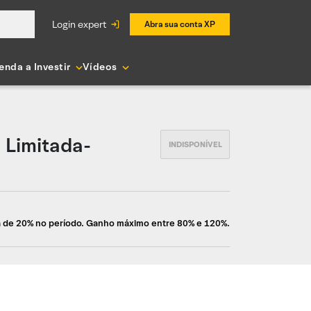
login expert
Abra sua conta XP
enda a Investir
Vídeos
 Limitada-
a de 20% no período. Ganho máximo entre 80% e 120%.