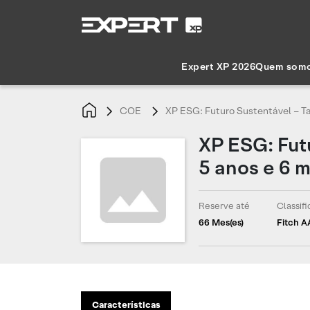
Expert XP 2026
Quem som
COE
XP ESG: Futuro Sustentável – Ta
XP ESG: Futu
5 anos e 6 
Reserve até
Classif
66 Mes(es)
Fitch A
Características