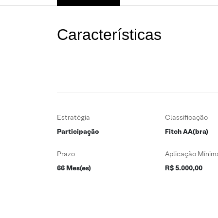
Características
Estratégia
Classificação
Participação
Fitch AA(bra)
Prazo
Aplicação Mínim
66 Mes(es)
R$ 5.000,00