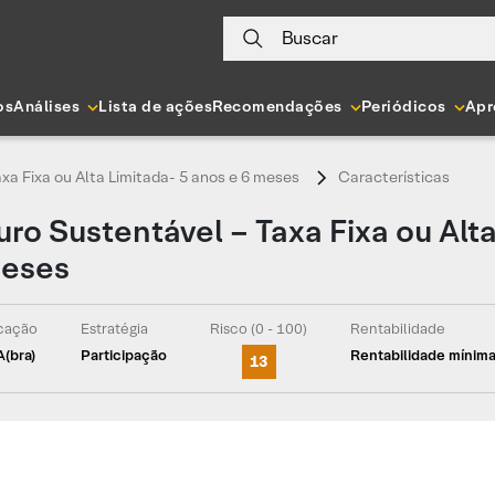
Buscar
os
Análises
Lista de ações
Recomendações
Periódicos
Apr
xa Fixa ou Alta Limitada- 5 anos e 6 meses
Características
ro Sustentável – Taxa Fixa ou Alta
meses
icação
Estratégia
Risco (0 - 100)
Rentabilidade
A(bra)
Participação
Rentabilidade mínim
13