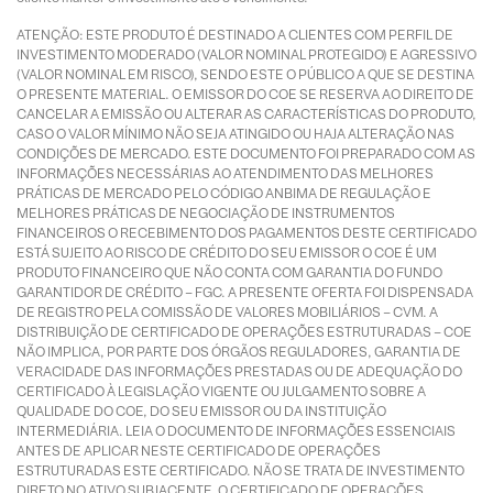
ATENÇÃO: ESTE PRODUTO É DESTINADO A CLIENTES COM PERFIL DE
INVESTIMENTO MODERADO (VALOR NOMINAL PROTEGIDO) E AGRESSIVO
(VALOR NOMINAL EM RISCO), SENDO ESTE O PÚBLICO A QUE SE DESTINA
O PRESENTE MATERIAL. O EMISSOR DO COE SE RESERVA AO DIREITO DE
CANCELAR A EMISSÃO OU ALTERAR AS CARACTERÍSTICAS DO PRODUTO,
CASO O VALOR MÍNIMO NÃO SEJA ATINGIDO OU HAJA ALTERAÇÃO NAS
CONDIÇÕES DE MERCADO. ESTE DOCUMENTO FOI PREPARADO COM AS
INFORMAÇÕES NECESSÁRIAS AO ATENDIMENTO DAS MELHORES
PRÁTICAS DE MERCADO PELO CÓDIGO ANBIMA DE REGULAÇÃO E
MELHORES PRÁTICAS DE NEGOCIAÇÃO DE INSTRUMENTOS
FINANCEIROS O RECEBIMENTO DOS PAGAMENTOS DESTE CERTIFICADO
ESTÁ SUJEITO AO RISCO DE CRÉDITO DO SEU EMISSOR O COE É UM
PRODUTO FINANCEIRO QUE NÃO CONTA COM GARANTIA DO FUNDO
GARANTIDOR DE CRÉDITO – FGC. A PRESENTE OFERTA FOI DISPENSADA
DE REGISTRO PELA COMISSÃO DE VALORES MOBILIÁRIOS – CVM. A
DISTRIBUIÇÃO DE CERTIFICADO DE OPERAÇÕES ESTRUTURADAS – COE
NÃO IMPLICA, POR PARTE DOS ÓRGÃOS REGULADORES, GARANTIA DE
VERACIDADE DAS INFORMAÇÕES PRESTADAS OU DE ADEQUAÇÃO DO
CERTIFICADO À LEGISLAÇÃO VIGENTE OU JULGAMENTO SOBRE A
QUALIDADE DO COE, DO SEU EMISSOR OU DA INSTITUIÇÃO
INTERMEDIÁRIA. LEIA O DOCUMENTO DE INFORMAÇÕES ESSENCIAIS
ANTES DE APLICAR NESTE CERTIFICADO DE OPERAÇÕES
ESTRUTURADAS ESTE CERTIFICADO. NÃO SE TRATA DE INVESTIMENTO
DIRETO NO ATIVO SUBJACENTE. O CERTIFICADO DE OPERAÇÕES