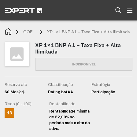
COE
XP 1×1 BNP A.I. – Taxa Fixa + Alta Ilimitada
XP 1×1 BNP A.I. – Taxa Fixa + Alta
Ilimitada
Reserve até
Classificação
Estratégia
60 Mes(es)
Rating brAAA
Participação
Risco (0 - 100)
Rentabilidade
Rentabilidade mínima
13
de 52,00% no
período mais a alta do
ativo.