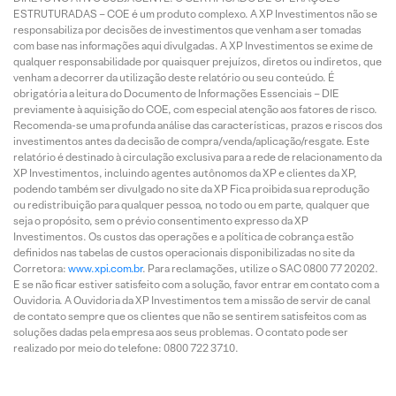
ESTRUTURADAS – COE é um produto complexo. A XP Investimentos não se
responsabiliza por decisões de investimentos que venham a ser tomadas
com base nas informações aqui divulgadas. A XP Investimentos se exime de
qualquer responsabilidade por quaisquer prejuízos, diretos ou indiretos, que
venham a decorrer da utilização deste relatório ou seu conteúdo. É
obrigatória a leitura do Documento de Informações Essenciais – DIE
previamente à aquisição do COE, com especial atenção aos fatores de risco.
Recomenda-se uma profunda análise das características, prazos e riscos dos
investimentos antes da decisão de compra/venda/aplicação/resgate. Este
relatório é destinado à circulação exclusiva para a rede de relacionamento da
XP Investimentos, incluindo agentes autônomos da XP e clientes da XP,
podendo também ser divulgado no site da XP Fica proibida sua reprodução
ou redistribuição para qualquer pessoa, no todo ou em parte, qualquer que
seja o propósito, sem o prévio consentimento expresso da XP
Investimentos. Os custos das operações e a política de cobrança estão
definidos nas tabelas de custos operacionais disponibilizadas no site da
Corretora:
www.xpi.com.br
. Para reclamações, utilize o SAC 0800 77 20202.
E se não ficar estiver satisfeito com a solução, favor entrar em contato com a
Ouvidoria. A Ouvidoria da XP Investimentos tem a missão de servir de canal
de contato sempre que os clientes que não se sentirem satisfeitos com as
soluções dadas pela empresa aos seus problemas. O contato pode ser
realizado por meio do telefone: 0800 722 3710.