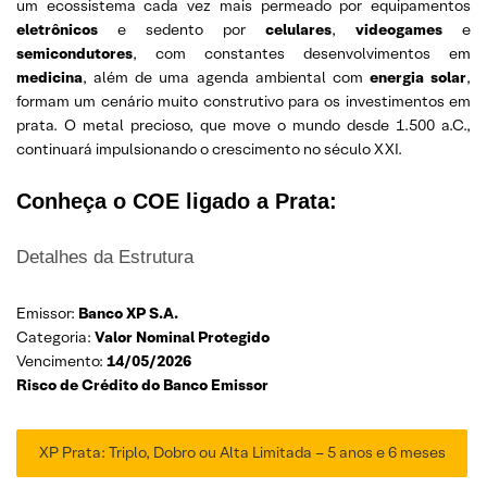
um ecossistema cada vez mais permeado por equipamentos
eletrônicos
e sedento por
celulares
,
videogames
e
semicondutores
, com constantes desenvolvimentos em
medicina
, além de uma agenda ambiental com
energia solar
,
formam um cenário muito construtivo para os investimentos em
prata. O metal precioso, que move o mundo desde 1.500 a.C.,
continuará impulsionando o crescimento no século XXI.
Conheça o COE ligado a Prata
:
Detalhes da Estrutura
Emissor:
Banco XP S.A.
Categoria:
Valor Nominal Protegido
Vencimento:
14/05/2026
Risco de Crédito do Banco Emissor
XP Prata: Triplo, Dobro ou Alta Limitada – 5 anos e 6 meses