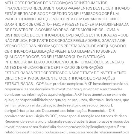
MELHORES PRÁTICAS DE NEGOCIAÇÃO DE INSTRUMENTOS
FINANCEIROS O RECEBIMENTO DOS PAGAMENTOS DESTE CERTIFICADO
ESTÁ SUJEITO AO RISCO DE CRÉDITO DO SEU EMISSOR O COE É UM
PRODUTO FINANCEIRO QUE NÃO CONTA COM GARANTIA DO FUNDO
GARANTIDOR DE CRÉDITO – FGC. A PRESENTE OFERTA FOI DISPENSADA
DE REGISTRO PELA COMISSÃO DE VALORES MOBILIÁRIOS – CVM. A
DISTRIBUIÇÃO DE CERTIFICADO DE OPERAÇÕES ESTRUTURADAS – COE
NÃO IMPLICA, POR PARTE DOS ÓRGÃOS REGULADORES, GARANTIA DE
VERACIDADE DAS INFORMAÇÕES PRESTADAS OU DE ADEQUAÇÃO DO
CERTIFICADO À LEGISLAÇÃO VIGENTE OU JULGAMENTO SOBRE A
QUALIDADE DO COE, DO SEU EMISSOR OU DA INSTITUIÇÃO
INTERMEDIÁRIA. LEIA O DOCUMENTO DE INFORMAÇÕES ESSENCIAIS
ANTES DE APLICAR NESTE CERTIFICADO DE OPERAÇÕES
ESTRUTURADAS ESTE CERTIFICADO. NÃO SE TRATA DE INVESTIMENTO
DIRETO NO ATIVO SUBJACENTE. O CERTIFICADO DE OPERAÇÕES
ESTRUTURADAS – COE é um produto complexo. A XP Investimentos não se
responsabiliza por decisões de investimentos que venham a ser tomadas
com base nas informações aqui divulgadas. A XP Investimentos se exime de
qualquer responsabilidade por quaisquer prejuízos, diretos ou indiretos, que
venham a decorrer da utilização deste relatório ou seu conteúdo. É
obrigatória a leitura do Documento de Informações Essenciais – DIE
previamente à aquisição do COE, com especial atenção aos fatores de risco.
Recomenda-se uma profunda análise das características, prazos e riscos dos
investimentos antes da decisão de compra/venda/aplicação/resgate. Este
relatório é destinado à circulação exclusiva para a rede de relacionamento da