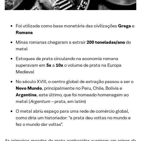
Foi utilizada como base monetária das civilizações
Grega
e
Romana
Minas romanas chegaram a extrair
200 toneladas/ano
do
metal
Estoques de prata circulando na economia romana
superavam em
5x
a
10x
o volume de prata na Europa
Medieval
No século XVIII, o centro global de extração passou a ser o
Novo Mundo
, principalmente no Peru, Chile, Bolívia e
Argentina
, este último, que foi nomeado homenagem ao
metal (
Argentum –
prata, em latim)
O metal abriu espaço para uma rede de comércio global,
como diria um historiador: “a prata deu voltas no mundo e
fez o mundo dar voltas”.
As primeiras moedas de prata conhecidas surgiram em reinos da