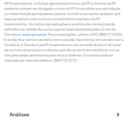
XP Investimentos, incluindo agentes autônomos da XP e clientes da XP,
podendo também ser divulgado no site da XP Fica proibida sua reprodução
ou redistribuição para qualquer pessoa, no todo ou em parte, qualquer que
seja o propósito, sem o prévio consentimento expresso da XP
Investimentos. Os custos das operações e a política de cobrança estão
definidos nas tabelas de custos operacionais disponibilizadas no site da
Corretora:
www.xpi.com.br
. Para reclamações, utilize o SAC 0800 77 20202.
E se não ficar estiver satisfeito com a solução, favor entrar em contato com a
Ouvidoria. A Ouvidoria da XP Investimentos tem a missão de servir de canal
de contato sempre que os clientes que não se sentirem satisfeitos com as
soluções dadas pela empresa aos seus problemas. O contato pode ser
realizado por meio do telefone: 0800 722 3710.
Análises