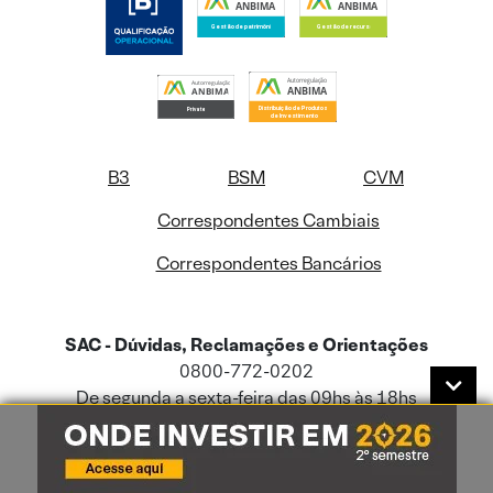
B3
BSM
CVM
Correspondentes Cambiais
Correspondentes Bancários
SAC - Dúvidas, Reclamações e Orientações
0800-772-0202
De segunda a sexta-feira das 09hs às 18hs
Se não estiver satisfeito:
0800-722-3730