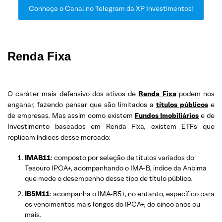
Conheça o Canal no Telegram da XP Investimentos!
Renda Fixa
O caráter mais defensivo dos ativos de
Renda Fixa
podem nos
enganar, fazendo pensar que são limitados a
títulos públicos
e
de empresas. Mas assim como existem
Fundos Imobiliários
e de
Investimento baseados em Renda Fixa, existem ETFs que
replicam índices desse mercado:
IMAB11
: composto por seleção de títulos variados do
Tesouro IPCA+, acompanhando o IMA-B, índice da Anbima
que mede o desempenho desse tipo de título público.
IB5M11
: acompanha o IMA-B5+, no entanto, específico para
os vencimentos mais longos do IPCA+, de cinco anos ou
mais.