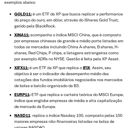
exemplos abaixo:
GOLD11:
é um ETF da XP que busca replicar a performance
do preço do ouro, em dólar, através do iShares Gold Trust,
gerido pela BlackRock.
XINA11:
acompanha o índice MSCI China, que é composto
por empresas chinesas de grande e médio porte listadas em
todos os mercados incluindo China A-shares, B shares, H-
shares, Red Chips, P chips, e listagens estrangeiras como
por exemplo ADRs no NYSE. Gestão é feita pela XP Asset.
XIFX11:
é um ETF da XP que replica o
IFIX
. Assim, seu
objetivo é ser o indicador de desempenho médio das
cotações dos fundos imobiliários negociados nos mercados
de bolsa e balcão organizado da B3.
EURP11
:
ETF que replica a carteira teórica do MSCI Europe,
índice que engloba empresas de média e alta capitalização
de mercado da Europa.
NASD11
: replica o índice Nasdaq-100, composto pelas 100
maiores empresas não-financeiras listadas na bolsa de
valores NASDAQ.