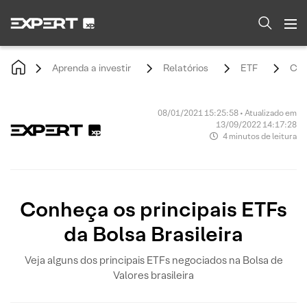
Aprenda a investir
Relatórios
ETF
Con
08/01/2021 15:25:58 • Atualizado em
13/09/2022 14:17:28
4 minutos de leitura
Conheça os principais ETFs
da Bolsa Brasileira
Veja alguns dos principais ETFs negociados na Bolsa de
Valores brasileira