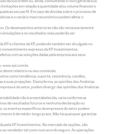
o da sua ordem ou, ainda, consultando o risco geral da sua
m limitações em relação à quantidade e/ou volume financeiro
equada ao seu perfil. Em caso de dúvidas sobre o processo de
imáticas e o cenário macroeconômico podem afetar o
empo. Os desempenhos anteriores não são necessariamente
m simulações e os resultados reais poderão ser
 da XP e clientes da XP, podendo também ser divulgado no
évio consentimento expresso da XP Investimentos.
isfeitos com as soluções dadas pela empresa aos seus
s: www.xpi.com.br.
ão deste relatório ou seu conteúdo.
eitos como tendência, suporte, resistência, candles,
s e suas projeções. Desta forma, as opiniões dos Analistas
presa e do setor, podem divergir das opiniões dos Analistas
entabilidade não é preestabelecida, varia conforme as
ivos de resultados futuros e nenhuma declaração ou
co, os eventos específicos da empresa e do setor podem
timento é de médio-longo prazo. Não há quaisquer garantias
icada pela XP Investimentos. No mercado de opções, são
mio ao vendedor tal como num acordo seguro. As operações