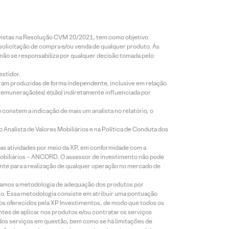
revistas na Resolução CVM 20/2021, tem como objetivo
 solicitação de compra e/ou venda de qualquer produto. As
 não se responsabiliza por qualquer decisão tomada pelo
estidor.
foram produzidas de forma independente, inclusive em relação
 remuneração(es) é(são) indiretamente influenciada por
constem a indicação de mais um analista no relatório, o
Analista de Valores Mobiliários e na Política de Conduta dos
s atividades por meio da XP, em conformidade com a
Mobiliários – ANCORD. O assessor de investimento não pode
iente para a realização de qualquer operação no mercado de
lizamos a metodologia de adequação dos produtos por
to. Essa metodologia consiste em atribuir uma pontuação
tos oferecidos pela XP Investimentos, de modo que todos os
ntes de aplicar nos produtos e/ou contratar os serviços
 dos serviços em questão, bem como se há limitações de