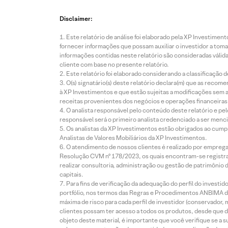
Disclaimer:
Este relatório de análise foi elaborado pela XP Investim
fornecer informações que possam auxiliar o investidor a toma
informações contidas neste relatório são consideradas válida
cliente com base no presente relatório.
Este relatório foi elaborado considerando a classificação d
O(s) signatário(s) deste relatório declara(m) que as reco
à XP Investimentos e que estão sujeitas a modificações sem 
receitas provenientes dos negócios e operações financeiras 
O analista responsável pelo conteúdo deste relatório e pe
responsável será o primeiro analista credenciado a ser menci
Os analistas da XP Investimentos estão obrigados ao cumpr
Analistas de Valores Mobiliários da XP Investimentos.
O atendimento de nossos clientes é realizado por empreg
Resolução CVM nº 178/2023, os quais encontram-se registrad
realizar consultoria, administração ou gestão de patrimônio 
capitais.
Para fins de verificação da adequação do perfil do invest
portfólio, nos termos das Regras e Procedimentos ANBIMA de
máxima de risco para cada perfil de investidor (conservado
clientes possam ter acesso a todos os produtos, desde que de
objeto deste material, é importante que você verifique se a