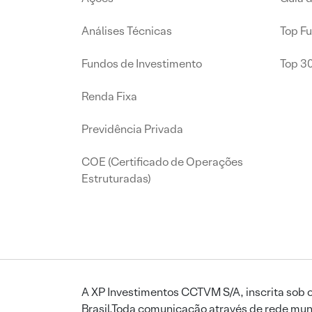
Análises Técnicas
Top F
Fundos de Investimento
Top 3
Renda Fixa
Previdência Privada
COE (Certificado de Operações
Estruturadas)
A XP Investimentos CCTVM S/A, inscrita sob o
Brasil.Toda comunicação através de rede mund