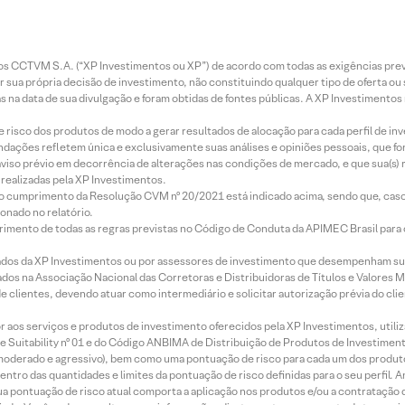
entos CCTVM S.A. (“XP Investimentos ou XP”) de acordo com todas as exigências p
r sua própria decisão de investimento, não constituindo qualquer tipo de oferta ou
s na data de sua divulgação e foram obtidas de fontes públicas. A XP Investimentos
e risco dos produtos de modo a gerar resultados de alocação para cada perfil de inv
mendações refletem única e exclusivamente suas análises e opiniões pessoais, que 
aviso prévio em decorrência de alterações nas condições de mercado, e que sua(s)
realizadas pela XP Investimentos.
lo cumprimento da Resolução CVM nº 20/2021 está indicado acima, sendo que, caso 
onado no relatório.
imento de todas as regras previstas no Código de Conduta da APIMEC Brasil para o 
ados da XP Investimentos ou por assessores de investimento que desempenham sua
os na Associação Nacional das Corretoras e Distribuidoras de Títulos e Valores 
de clientes, devendo atuar como intermediário e solicitar autorização prévia do cl
idor aos serviços e produtos de investimento oferecidos pela XP Investimentos, uti
 Suitability nº 01 e do Código ANBIMA de Distribuição de Produtos de Investimen
r, moderado e agressivo), bem como uma pontuação de risco para cada um dos produ
ntro das quantidades e limites da pontuação de risco definidas para o seu perfil. A
 sua pontuação de risco atual comporta a aplicação nos produtos e/ou a contratação