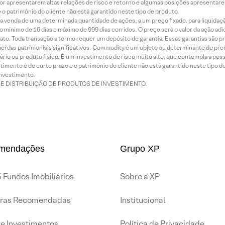
or apresentarem altas relações de risco e retorno e algumas posições apresentarem 
o patrimônio do cliente não está garantido neste tipo de produto.
 venda de uma determinada quantidade de ações, a um preço fixado, para liquidaç
 mínimo de 16 dias e máximo de 999 dias corridos. O preço será o valor da ação ad
ato. Toda transação a termo requer um depósito de garantia. Essas garantias são 
rdas patrimoniais significativos. Commodity é um objeto ou determinante de preç
rio ou produto físico. É um investimento de risco muito alto, que contempla a possi
imento é de curto prazo e o patrimônio do cliente não está garantido neste tipo 
nvestimento.
DE DISTRIBUIÇÃO DE PRODUTOS DE INVESTIMENTO.
mendações
Grupo XP
 Fundos Imobiliários
Sobre a XP
iras Recomendadas
Institucional
de Investimentos
Política de Privacidade