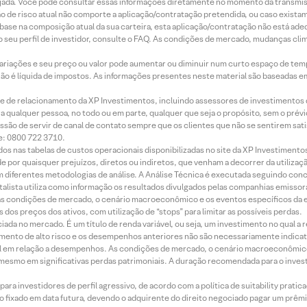
jada. Você pode consultar essas informações diretamente no momento da transmissã
ação de risco atual não comporte a aplicação/contratação pretendida, ou caso exista
m base na composição atual da sua carteira, esta aplicação/contratação não está ad
 seu perfil de investidor, consulte o FAQ. As condições de mercado, mudanças cl
 variações e seu preço ou valor pode aumentar ou diminuir num curto espaço de t
 não é líquida de impostos. As informações presentes neste material são baseadas e
rede de relacionamento da XP Investimentos, incluindo assessores de investimentos
ara qualquer pessoa, no todo ou em parte, qualquer que seja o propósito, sem o pr
ssão de servir de canal de contato sempre que os clientes que não se sentirem sat
e: 0800 722 3710.
dos nas tabelas de custos operacionais disponibilizadas no site da XP Investimento
 por quaisquer prejuízos, diretos ou indiretos, que venham a decorrer da utilizaç
 diferentes metodologias de análise. A Análise Técnica é executada seguindo conc
alista utiliza como informação os resultados divulgados pelas companhias emissora
 condições de mercado, o cenário macroeconômico e os eventos específicos da em
dos preços dos ativos, com utilização de “stops” para limitar as possíveis perdas.
ada no mercado. É um título de renda variável, ou seja, um investimento no qual a r
mento de alto risco e os desempenhos anteriores não são necessariamente indicat
terial em relação a desempenhos. As condições de mercado, o cenário macroeconômi
mesmo em significativas perdas patrimoniais. A duração recomendada para o inves
ra investidores de perfil agressivo, de acordo com a política de suitability prat
 fixado em data futura, devendo o adquirente do direito negociado pagar um prê