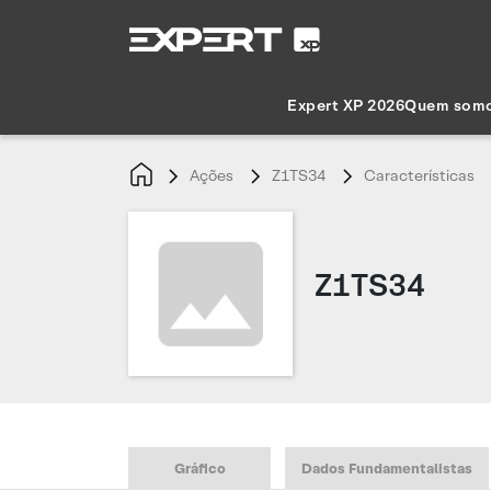
Expert XP 2026
Quem som
Ações
Z1TS34
Características
Z1TS34
Gráfico
Dados Fundamentalistas