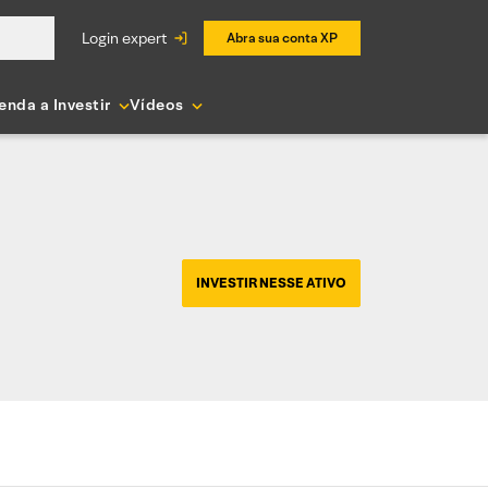
login expert
Abra sua conta XP
enda a Investir
Vídeos
INVESTIR NESSE ATIVO