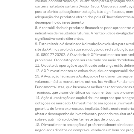
volume, concentração e/ou quantidade para a aplicação dese
carteira na tela de carteira (Visão Risco). Caso a sua pontu
para a referida aplicação/contratação, isto significa que, co
adequação dos produtos oferecidos pela XP Investimentos ao
desempenho do investimento.
A rentabilidade de produtos financeiros pode apresentar
indicativos de resultados futuros. A rentabilidade divulgada
significativamente diferentes.
Este relatório é destinado à circulação exclusiva para a 
site da XP. Fica proibida sua reprodução ou redistribuição p
0800 77 20202. A Ouvidoria da XP Investimentos tem a mi
problemas. O contato pode ser realizado por meio do telefon
O custo da operação e a política de cobrança estão defini
A XP Investimentos se exime de qualquer responsabilidade
A Avaliação Técnica e a Avaliação de Fundamentos seguem
volumes, médias móveis entre outros. Já a Análise Fundament
Fundamentalistas, que buscam os melhores retornos dadas as
Técnicos, que visam identificar os movimentos mais prováveis 
Ação é uma fração do capital de uma empresa que é negoci
cotações de mercado. O investimento em ações é um investi
garantia, de forma expressa ou implícita, é feita neste ma
afetar o desempenho do investimento, podendo resultar até 
sobre o patrimônio do cliente neste tipo de produto.
O investimento em opções é preferencialmente indicado pa
negociados direitos de compra ou venda de um bem por preço