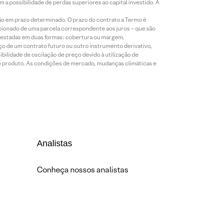
a possibilidade de perdas superiores ao capital investido. A
ão em prazo determinado. O prazo do contrato a Termo é
icionado de uma parcela correspondente aos juros – que são
prestadas em duas formas: cobertura ou margem.
o de um contrato futuro ou outro instrumento derivativo,
bilidade de oscilação de preço devido à utilização de
de produto. As condições de mercado, mudanças climáticas e
Analistas
Conheça nossos analistas