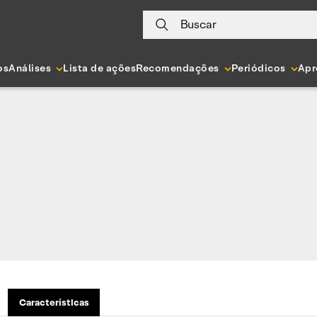
Buscar
os
Análises
Lista de ações
Recomendações
Periódicos
Apr
Características