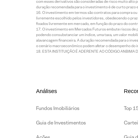
com esses derivativos são consideradas de risco muito alto p
duração recomendada para o investimento é de curto prazo e 
O investimento em termos são contratos para compra ou a
livremente escolhido pelos investidores, obedecendo o prazo
fixados livremente em mercado, em função do prazo do contr
O investimento em Mercados Futuros embute riscos de pe
podendo consubstanciar um índice, uma taxa, um valor mobiliá
alavancagem financeira. A duração recomendada para o invest
o cenário macroeconômico podem afetar o desempenho do i
ESTA INSTITUIÇÃO É ADERENTE AO CÓDIGO ANBIMA 
Análises
Reco
Fundos Imobiliários
Top 15
Guia de Investimentos
Carte
Ações
Guia 