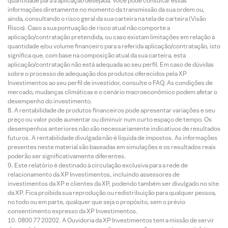
quantidade para a aplicação desejada. Você pode consultar essas
informações diretamente no momento da transmissão da sua ordem ou,
ainda, consultando o risco geral da sua carteira na tela de carteira (Visão
Risco). Caso a sua pontuação de risco atual não comporte a
aplicação/contratação pretendida, ou caso existam limitações em relação à
quantidade e/ou volume financeiro para a referida aplicação/contratação, isto
significa que, com base na composição atual da sua carteira, esta
aplicação/contratação não está adequada ao seu perfil. Em caso de dúvidas
sobre o processo de adequação dos produtos oferecidos pela XP
Investimentos ao seu perfil de investidor, consulte o FAQ. As condições de
mercado, mudanças climáticas e o cenário macroeconômico podem afetar o
desempenho do investimento.
A rentabilidade de produtos financeiros pode apresentar variações e seu
preço ou valor pode aumentar ou diminuir num curto espaço de tempo. Os
desempenhos anteriores não são necessariamente indicativos de resultados
futuros. A rentabilidade divulgada não é líquida de impostos. As informações
presentes neste material são baseadas em simulações e os resultados reais
poderão ser significativamente diferentes.
Este relatório é destinado à circulação exclusiva para a rede de
relacionamento da XP Investimentos, incluindo assessores de
investimentos da XP e clientes da XP, podendo também ser divulgado no site
da XP. Fica proibida sua reprodução ou redistribuição para qualquer pessoa,
no todo ou em parte, qualquer que seja o propósito, sem o prévio
consentimento expresso da XP Investimentos.
0800 77 20202. A Ouvidoria da XP Investimentos tem a missão de servir