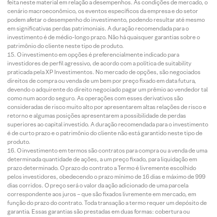
feita neste material em relação a desempenhos. As condições de mercado, o
cenário macroeconômico, os eventos específicos da empresa e do setor
podem afetar o desempenho do investimento, podendo resultar até mesmo
em significativas perdas patrimoniais. A duração recomendada para o
investimento é de médio-longo prazo. Não há quaisquer garantias sobre o
patrimônio do cliente neste tipo de produto.
O investimento em opções é preferencialmente indicado para
investidores de perfil agressivo, de acordo com a política de suitability
praticada pela XP Investimentos. No mercado de opções, são negociados
direitos de compra ou venda de um bem por preço fixado em data futura,
devendo o adquirente do direito negociado pagar um prêmio ao vendedor tal
como num acordo seguro. As operações com esses derivativos são
consideradas de risco muito alto por apresentarem altas relações de risco e
retorno e algumas posições apresentarem a possibilidade de perdas
superiores ao capital investido. A duração recomendada para o investimento
é de curto prazo e o patrimônio do cliente não está garantido neste tipo de
produto.
O investimento em termos são contratos para compra ou a venda de uma
determinada quantidade de ações, a um preço fixado, para liquidação em
prazo determinado. O prazo do contrato a Termo é livremente escolhido
pelos investidores, obedecendo o prazo mínimo de 16 dias e máximo de 999
dias corridos. O preço será o valor da ação adicionado de uma parcela
correspondente aos juros – que são fixados livremente em mercado, em
função do prazo do contrato. Toda transação a termo requer um depósito de
garantia. Essas garantias são prestadas em duas formas: cobertura ou