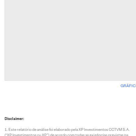
GRÁFIC
Disclaimer:
Este relatório de análise foi elaborado pela XP Investimentos CCTVM S.A.
(“XP Investimentos ou XP”) de acordo com todas as exigências previstas na