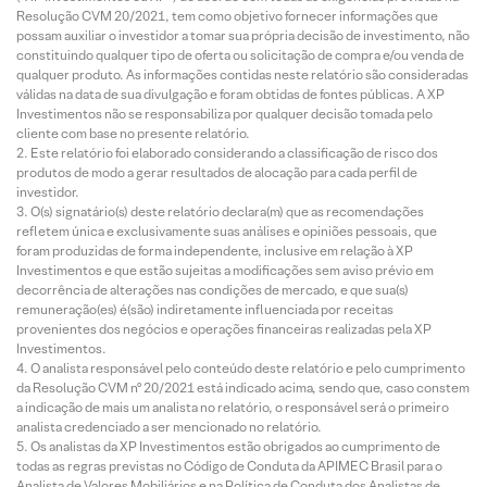
Resolução CVM 20/2021, tem como objetivo fornecer informações que
possam auxiliar o investidor a tomar sua própria decisão de investimento, não
constituindo qualquer tipo de oferta ou solicitação de compra e/ou venda de
qualquer produto. As informações contidas neste relatório são consideradas
válidas na data de sua divulgação e foram obtidas de fontes públicas. A XP
Investimentos não se responsabiliza por qualquer decisão tomada pelo
cliente com base no presente relatório.
Este relatório foi elaborado considerando a classificação de risco dos
produtos de modo a gerar resultados de alocação para cada perfil de
investidor.
O(s) signatário(s) deste relatório declara(m) que as recomendações
refletem única e exclusivamente suas análises e opiniões pessoais, que
foram produzidas de forma independente, inclusive em relação à XP
Investimentos e que estão sujeitas a modificações sem aviso prévio em
decorrência de alterações nas condições de mercado, e que sua(s)
remuneração(es) é(são) indiretamente influenciada por receitas
provenientes dos negócios e operações financeiras realizadas pela XP
Investimentos.
O analista responsável pelo conteúdo deste relatório e pelo cumprimento
da Resolução CVM nº 20/2021 está indicado acima, sendo que, caso constem
a indicação de mais um analista no relatório, o responsável será o primeiro
analista credenciado a ser mencionado no relatório.
Os analistas da XP Investimentos estão obrigados ao cumprimento de
todas as regras previstas no Código de Conduta da APIMEC Brasil para o
Analista de Valores Mobiliários e na Política de Conduta dos Analistas de