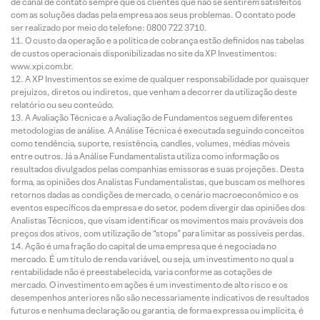
de canal de contato sempre que os clientes que não se sentirem satisfeitos
com as soluções dadas pela empresa aos seus problemas. O contato pode
ser realizado por meio do telefone: 0800 722 3710.
O custo da operação e a política de cobrança estão definidos nas tabelas
de custos operacionais disponibilizadas no site da XP Investimentos:
www.xpi.com.br.
A XP Investimentos se exime de qualquer responsabilidade por quaisquer
prejuízos, diretos ou indiretos, que venham a decorrer da utilização deste
relatório ou seu conteúdo.
A Avaliação Técnica e a Avaliação de Fundamentos seguem diferentes
metodologias de análise. A Análise Técnica é executada seguindo conceitos
como tendência, suporte, resistência, candles, volumes, médias móveis
entre outros. Já a Análise Fundamentalista utiliza como informação os
resultados divulgados pelas companhias emissoras e suas projeções. Desta
forma, as opiniões dos Analistas Fundamentalistas, que buscam os melhores
retornos dadas as condições de mercado, o cenário macroeconômico e os
eventos específicos da empresa e do setor, podem divergir das opiniões dos
Analistas Técnicos, que visam identificar os movimentos mais prováveis dos
preços dos ativos, com utilização de “stops” para limitar as possíveis perdas.
Ação é uma fração do capital de uma empresa que é negociada no
mercado. É um título de renda variável, ou seja, um investimento no qual a
rentabilidade não é preestabelecida, varia conforme as cotações de
mercado. O investimento em ações é um investimento de alto risco e os
desempenhos anteriores não são necessariamente indicativos de resultados
futuros e nenhuma declaração ou garantia, de forma expressa ou implícita, é