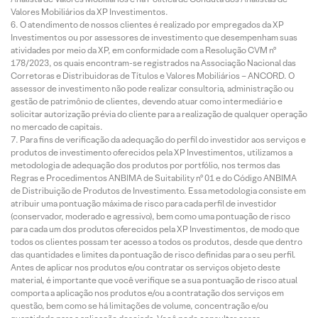
Valores Mobiliários da XP Investimentos.
O atendimento de nossos clientes é realizado por empregados da XP
Investimentos ou por assessores de investimento que desempenham suas
atividades por meio da XP, em conformidade com a Resolução CVM nº
178/2023, os quais encontram-se registrados na Associação Nacional das
Corretoras e Distribuidoras de Títulos e Valores Mobiliários – ANCORD. O
assessor de investimento não pode realizar consultoria, administração ou
gestão de patrimônio de clientes, devendo atuar como intermediário e
solicitar autorização prévia do cliente para a realização de qualquer operação
no mercado de capitais.
Para fins de verificação da adequação do perfil do investidor aos serviços e
produtos de investimento oferecidos pela XP Investimentos, utilizamos a
metodologia de adequação dos produtos por portfólio, nos termos das
Regras e Procedimentos ANBIMA de Suitability nº 01 e do Código ANBIMA
de Distribuição de Produtos de Investimento. Essa metodologia consiste em
atribuir uma pontuação máxima de risco para cada perfil de investidor
(conservador, moderado e agressivo), bem como uma pontuação de risco
para cada um dos produtos oferecidos pela XP Investimentos, de modo que
todos os clientes possam ter acesso a todos os produtos, desde que dentro
das quantidades e limites da pontuação de risco definidas para o seu perfil.
Antes de aplicar nos produtos e/ou contratar os serviços objeto deste
material, é importante que você verifique se a sua pontuação de risco atual
comporta a aplicação nos produtos e/ou a contratação dos serviços em
questão, bem como se há limitações de volume, concentração e/ou