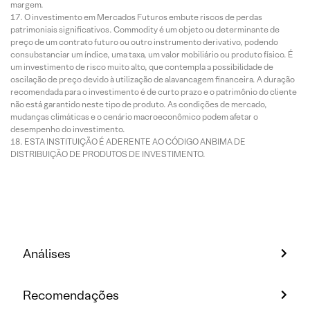
margem.
O investimento em Mercados Futuros embute riscos de perdas
patrimoniais significativos. Commodity é um objeto ou determinante de
preço de um contrato futuro ou outro instrumento derivativo, podendo
consubstanciar um índice, uma taxa, um valor mobiliário ou produto físico. É
um investimento de risco muito alto, que contempla a possibilidade de
oscilação de preço devido à utilização de alavancagem financeira. A duração
recomendada para o investimento é de curto prazo e o patrimônio do cliente
não está garantido neste tipo de produto. As condições de mercado,
mudanças climáticas e o cenário macroeconômico podem afetar o
desempenho do investimento.
ESTA INSTITUIÇÃO É ADERENTE AO CÓDIGO ANBIMA DE
DISTRIBUIÇÃO DE PRODUTOS DE INVESTIMENTO.
Análises
Recomendações