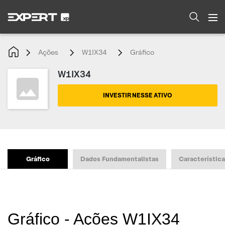
Ações
W1IX34
Gráfico
W1IX34
INVESTIR NESSE ATIVO
Gráfico
Dados Fundamentalistas
Característic
Gráfico - Ações W1IX34