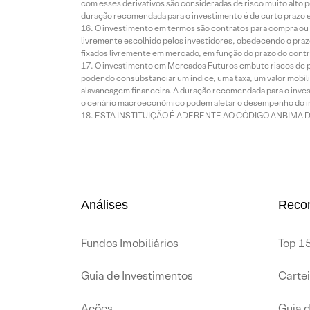
com esses derivativos são consideradas de risco muito alto p
duração recomendada para o investimento é de curto prazo e 
O investimento em termos são contratos para compra ou a
livremente escolhido pelos investidores, obedecendo o prazo
fixados livremente em mercado, em função do prazo do contr
O investimento em Mercados Futuros embute riscos de pe
podendo consubstanciar um índice, uma taxa, um valor mobiliá
alavancagem financeira. A duração recomendada para o invest
o cenário macroeconômico podem afetar o desempenho do i
ESTA INSTITUIÇÃO É ADERENTE AO CÓDIGO ANBIMA 
Análises
Reco
Fundos Imobiliários
Top 15
Guia de Investimentos
Carte
Ações
Guia 