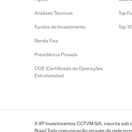
Análises Técnicas
Top F
Fundos de Investimento
Top 3
Renda Fixa
Previdência Privada
COE (Certificado de Operações
Estruturadas)
A XP Investimentos CCTVM S/A, inscrita sob o
Brasil.Toda comunicação através de rede mund