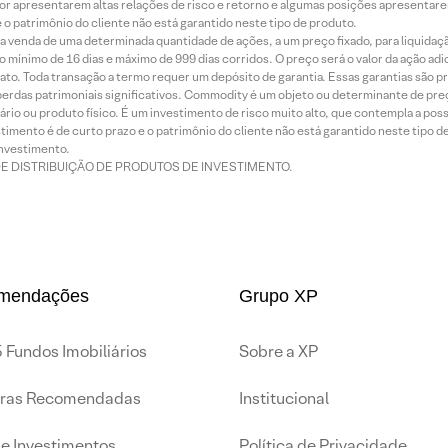
or apresentarem altas relações de risco e retorno e algumas posições apresentarem 
o patrimônio do cliente não está garantido neste tipo de produto.
 venda de uma determinada quantidade de ações, a um preço fixado, para liquidaç
 mínimo de 16 dias e máximo de 999 dias corridos. O preço será o valor da ação ad
ato. Toda transação a termo requer um depósito de garantia. Essas garantias são 
rdas patrimoniais significativos. Commodity é um objeto ou determinante de preç
rio ou produto físico. É um investimento de risco muito alto, que contempla a possi
imento é de curto prazo e o patrimônio do cliente não está garantido neste tipo 
nvestimento.
DE DISTRIBUIÇÃO DE PRODUTOS DE INVESTIMENTO.
mendações
Grupo XP
 Fundos Imobiliários
Sobre a XP
iras Recomendadas
Institucional
de Investimentos
Política de Privacidade