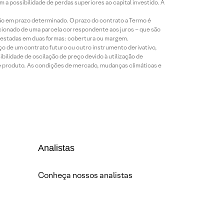
a possibilidade de perdas superiores ao capital investido. A
ão em prazo determinado. O prazo do contrato a Termo é
icionado de uma parcela correspondente aos juros – que são
prestadas em duas formas: cobertura ou margem.
o de um contrato futuro ou outro instrumento derivativo,
bilidade de oscilação de preço devido à utilização de
de produto. As condições de mercado, mudanças climáticas e
Analistas
Conheça nossos analistas