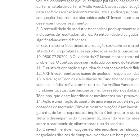
volume, concentração e/ou quantidade para a aplicação dese
carteira na tela de carteira (Visão Risco). Caso a sua pontu
para a referida aplicação/contratação, isto significa que, co
adequação dos produtos oferecidos pela XP Investimentos ao
desempenho do investimento.
A rentabilidade de produtos financeiros pode apresentar
indicativos de resultados futuros. A rentabilidade divulgada
significativamente diferentes.
Este relatório é destinado à circulação exclusiva para a 
site da XP. Fica proibida sua reprodução ou redistribuição p
0800 77 20202. A Ouvidoria da XP Investimentos tem a mi
problemas. O contato pode ser realizado por meio do telefon
O custo da operação e a política de cobrança estão defini
A XP Investimentos se exime de qualquer responsabilidade
A Avaliação Técnica e a Avaliação de Fundamentos seguem
volumes, médias móveis entre outros. Já a Análise Fundament
Fundamentalistas, que buscam os melhores retornos dadas as
Técnicos, que visam identificar os movimentos mais prováveis 
Ação é uma fração do capital de uma empresa que é negoci
cotações de mercado. O investimento em ações é um investi
garantia, de forma expressa ou implícita, é feita neste ma
afetar o desempenho do investimento, podendo resultar até 
sobre o patrimônio do cliente neste tipo de produto.
O investimento em opções é preferencialmente indicado pa
negociados direitos de compra ou venda de um bem por preço