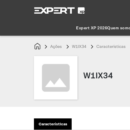
Expert XP 2026
Quem som
Ações
W1IX34
Características
W1IX34
Características