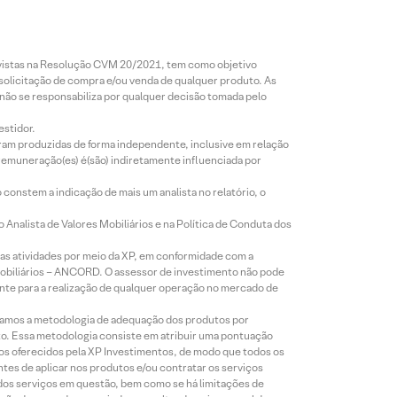
revistas na Resolução CVM 20/2021, tem como objetivo
 solicitação de compra e/ou venda de qualquer produto. As
 não se responsabiliza por qualquer decisão tomada pelo
estidor.
foram produzidas de forma independente, inclusive em relação
 remuneração(es) é(são) indiretamente influenciada por
constem a indicação de mais um analista no relatório, o
Analista de Valores Mobiliários e na Política de Conduta dos
s atividades por meio da XP, em conformidade com a
Mobiliários – ANCORD. O assessor de investimento não pode
iente para a realização de qualquer operação no mercado de
lizamos a metodologia de adequação dos produtos por
to. Essa metodologia consiste em atribuir uma pontuação
tos oferecidos pela XP Investimentos, de modo que todos os
ntes de aplicar nos produtos e/ou contratar os serviços
 dos serviços em questão, bem como se há limitações de