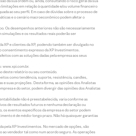
o da sua ordem ou, ainda, consultando o risco geral da sua
m limitações em relação à quantidade e/ou volume financeiro
equada ao seu perfil. Em caso de dúvidas sobre o processo de
imáticas e o cenário macroeconômico podem afetar o
empo. Os desempenhos anteriores não são necessariamente
m simulações e os resultados reais poderão ser
 da XP e clientes da XP, podendo também ser divulgado no
évio consentimento expresso da XP Investimentos.
isfeitos com as soluções dadas pela empresa aos seus
s: www.xpi.com.br.
ão deste relatório ou seu conteúdo.
eitos como tendência, suporte, resistência, candles,
s e suas projeções. Desta forma, as opiniões dos Analistas
presa e do setor, podem divergir das opiniões dos Analistas
entabilidade não é preestabelecida, varia conforme as
ivos de resultados futuros e nenhuma declaração ou
co, os eventos específicos da empresa e do setor podem
timento é de médio-longo prazo. Não há quaisquer garantias
icada pela XP Investimentos. No mercado de opções, são
mio ao vendedor tal como num acordo seguro. As operações