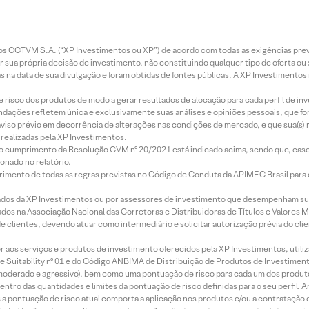
entos CCTVM S.A. (“XP Investimentos ou XP”) de acordo com todas as exigências p
r sua própria decisão de investimento, não constituindo qualquer tipo de oferta ou
s na data de sua divulgação e foram obtidas de fontes públicas. A XP Investimentos
e risco dos produtos de modo a gerar resultados de alocação para cada perfil de inv
mendações refletem única e exclusivamente suas análises e opiniões pessoais, que 
aviso prévio em decorrência de alterações nas condições de mercado, e que sua(s)
realizadas pela XP Investimentos.
lo cumprimento da Resolução CVM nº 20/2021 está indicado acima, sendo que, caso 
onado no relatório.
imento de todas as regras previstas no Código de Conduta da APIMEC Brasil para o 
ados da XP Investimentos ou por assessores de investimento que desempenham sua
os na Associação Nacional das Corretoras e Distribuidoras de Títulos e Valores 
de clientes, devendo atuar como intermediário e solicitar autorização prévia do cl
idor aos serviços e produtos de investimento oferecidos pela XP Investimentos, uti
 Suitability nº 01 e do Código ANBIMA de Distribuição de Produtos de Investimen
r, moderado e agressivo), bem como uma pontuação de risco para cada um dos produ
ntro das quantidades e limites da pontuação de risco definidas para o seu perfil. A
 sua pontuação de risco atual comporta a aplicação nos produtos e/ou a contratação