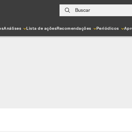
Buscar
os
Análises
Lista de ações
Recomendações
Periódicos
Apr