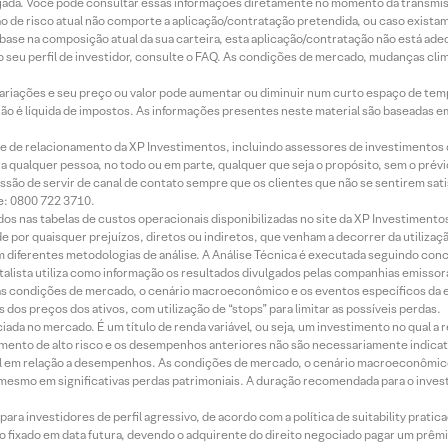
jada. Você pode consultar essas informações diretamente no momento da transmissã
ação de risco atual não comporte a aplicação/contratação pretendida, ou caso exista
m base na composição atual da sua carteira, esta aplicação/contratação não está ad
 seu perfil de investidor, consulte o FAQ. As condições de mercado, mudanças cl
 variações e seu preço ou valor pode aumentar ou diminuir num curto espaço de t
 não é líquida de impostos. As informações presentes neste material são baseadas e
rede de relacionamento da XP Investimentos, incluindo assessores de investimentos
ara qualquer pessoa, no todo ou em parte, qualquer que seja o propósito, sem o pr
ssão de servir de canal de contato sempre que os clientes que não se sentirem sat
e: 0800 722 3710.
dos nas tabelas de custos operacionais disponibilizadas no site da XP Investimento
 por quaisquer prejuízos, diretos ou indiretos, que venham a decorrer da utilizaç
 diferentes metodologias de análise. A Análise Técnica é executada seguindo conc
alista utiliza como informação os resultados divulgados pelas companhias emissora
 condições de mercado, o cenário macroeconômico e os eventos específicos da em
dos preços dos ativos, com utilização de “stops” para limitar as possíveis perdas.
ada no mercado. É um título de renda variável, ou seja, um investimento no qual a r
mento de alto risco e os desempenhos anteriores não são necessariamente indicat
terial em relação a desempenhos. As condições de mercado, o cenário macroeconômi
mesmo em significativas perdas patrimoniais. A duração recomendada para o inves
ra investidores de perfil agressivo, de acordo com a política de suitability prat
 fixado em data futura, devendo o adquirente do direito negociado pagar um prê