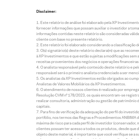
Disclaimer:
Este relatório de análise foi elaborado pela XP Investim
fornecer informações que possam auxiliar o investidor a toma
informações contidas neste relatório são consideradas válida
cliente com base no presente relatório.
Este relatório foi elaborado considerando a classificação d
O(s) signatário(s) deste relatório declara(m) que as reco
à XP Investimentos e que estão sujeitas a modificações sem 
receitas provenientes dos negócios e operações financeiras 
O analista responsável pelo conteúdo deste relatório e pe
responsável será o primeiro analista credenciado a ser menci
Os analistas da XP Investimentos estão obrigados ao cumpr
Analistas de Valores Mobiliários da XP Investimentos.
O atendimento de nossos clientes é realizado por empreg
Resolução CVM nº 178/2023, os quais encontram-se registrad
realizar consultoria, administração ou gestão de patrimônio 
capitais.
Para fins de verificação da adequação do perfil do invest
portfólio, nos termos das Regras e Procedimentos ANBIMA de
máxima de risco para cada perfil de investidor (conservado
clientes possam ter acesso a todos os produtos, desde que de
objeto deste material, é importante que você verifique se a