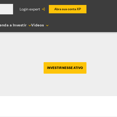
login expert
Abra sua conta XP
enda a Investir
Vídeos
INVESTIR NESSE ATIVO