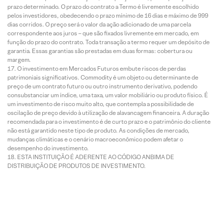
prazo determinado. O prazo do contrato a Termo é livremente escolhido
pelos investidores, obedecendo o prazo mínimo de 16 dias e máximo de 999
dias corridos. O preço será o valor da ação adicionado de uma parcela
correspondente aos juros – que são fixados livremente em mercado, em
função do prazo do contrato. Toda transação a termo requer um depósito de
garantia. Essas garantias são prestadas em duas formas: cobertura ou
margem.
O investimento em Mercados Futuros embute riscos de perdas
patrimoniais significativos. Commodity é um objeto ou determinante de
preço de um contrato futuro ou outro instrumento derivativo, podendo
consubstanciar um índice, uma taxa, um valor mobiliário ou produto físico. É
um investimento de risco muito alto, que contempla a possibilidade de
oscilação de preço devido à utilização de alavancagem financeira. A duração
recomendada para o investimento é de curto prazo e o patrimônio do cliente
não está garantido neste tipo de produto. As condições de mercado,
mudanças climáticas e o cenário macroeconômico podem afetar o
desempenho do investimento.
ESTA INSTITUIÇÃO É ADERENTE AO CÓDIGO ANBIMA DE
DISTRIBUIÇÃO DE PRODUTOS DE INVESTIMENTO.