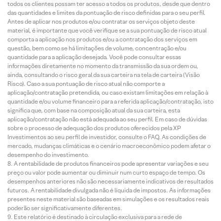
todos os clientes possam ter acesso a todos os produtos, desde que dentro
das quantidades e limites da pontuação de risco definidas para o seu perfil.
Antes de aplicar nos produtos e/ou contratar os serviços objeto deste
material, é importante que você verifique se a sua pontuação de risco atual
comporta a aplicação nos produtos e/ou a contratação dos serviços em
questão, bem como se há limitações de volume, concentração e/ou
quantidade para a aplicação desejada. Você pode consultar essas
informações diretamente no momento da transmissão da sua ordem ou,
ainda, consultando o risco geral da sua carteira na tela de carteira (Visão
Risco). Caso a sua pontuação de risco atual não comporte a
aplicação/contratação pretendida, ou caso existam limitações em relação à
quantidade e/ou volume financeiro para a referida aplicação/contratação, isto
significa que, com base na composição atual da sua carteira, esta
aplicação/contratação não está adequada ao seu perfil. Em caso de dúvidas
sobre o processo de adequação dos produtos oferecidos pela XP
Investimentos ao seu perfil de investidor, consulte o FAQ. As condições de
mercado, mudanças climáticas e o cenário macroeconômico podem afetar o
desempenho do investimento.
A rentabilidade de produtos financeiros pode apresentar variações e seu
preço ou valor pode aumentar ou diminuir num curto espaço de tempo. Os
desempenhos anteriores não são necessariamente indicativos de resultados
futuros. A rentabilidade divulgada não é líquida de impostos. As informações
presentes neste material são baseadas em simulações e os resultados reais
poderão ser significativamente diferentes.
Este relatório é destinado à circulação exclusiva para a rede de