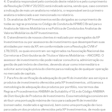
O analista responsável pelo conteúdo deste relatório e pelo cumprimento
da Resolução CVM nº 20/2021 está indicado acima, sendo que, caso constem
a indicação de mais um analista no relatório, o responsável será o primeiro
analista credenciado a ser mencionado no relatório.
Os analistas da XP Investimentos estão obrigados ao cumprimento de
todas as regras previstas no Código de Conduta da APIMEC Brasil para o
Analista de Valores Mobiliários e na Política de Conduta dos Analistas de
Valores Mobiliários da XP Investimentos.
O atendimento de nossos clientes é realizado por empregados da XP
Investimentos ou por assessores de investimento que desempenham suas
atividades por meio da XP, em conformidade com a Resolução CVM nº
178/2023, os quais encontram-se registrados na Associação Nacional das
Corretoras e Distribuidoras de Títulos e Valores Mobiliários – ANCORD. O
assessor de investimento não pode realizar consultoria, administração ou
gestão de patrimônio de clientes, devendo atuar como intermediário e
solicitar autorização prévia do cliente para a realização de qualquer operação
no mercado de capitais.
Para fins de verificação da adequação do perfil do investidor aos serviços e
produtos de investimento oferecidos pela XP Investimentos, utilizamos a
metodologia de adequação dos produtos por portfólio, nos termos das
Regras e Procedimentos ANBIMA de Suitability nº 01 e do Código ANBIMA
de Distribuição de Produtos de Investimento. Essa metodologia consiste em
atribuir uma pontuação máxima de risco para cada perfil de investidor
(conservador, moderado e agressivo), bem como uma pontuação de risco
para cada um dos produtos oferecidos pela XP Investimentos, de modo que