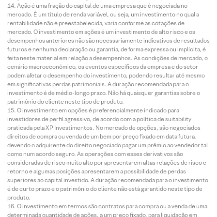
Ação é uma fração do capital de uma empresa que é negociada no
mercado. É um título de renda variável, ou seja, um investimento no qual a
rentabilidade não é preestabelecida, varia conforme as cotações de
mercado. O investimento em ações é um investimento de alto risco e os
desempenhos anteriores não são necessariamente indicativos de resultados
futuros e nenhuma declaração ou garantia, de forma expressa ou implícita, é
feita neste material em relação a desempenhos. As condições de mercado, o
cenário macroeconômico, os eventos específicos da empresa e do setor
podem afetar o desempenho do investimento, podendo resultar até mesmo
em significativas perdas patrimoniais. A duração recomendada para o
investimento é de médio-longo prazo. Não há quaisquer garantias sobre o
patrimônio do cliente neste tipo de produto.
O investimento em opções é preferencialmente indicado para
investidores de perfil agressivo, de acordo com a política de suitability
praticada pela XP Investimentos. No mercado de opções, são negociados
direitos de compra ou venda de um bem por preço fixado em data futura,
devendo o adquirente do direito negociado pagar um prêmio ao vendedor tal
como num acordo seguro. As operações com esses derivativos são
consideradas de risco muito alto por apresentarem altas relações de risco e
retorno e algumas posições apresentarem a possibilidade de perdas
superiores ao capital investido. A duração recomendada para o investimento
é de curto prazo e o patrimônio do cliente não está garantido neste tipo de
produto.
O investimento em termos são contratos para compra ou a venda de uma
determinada quantidade de ações, a um preço fixado, para liquidação em