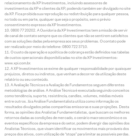
relacionamento da XP Investimentos, incluindo assessores de
investimentos da XP e clientes da XP, podendo também ser divulgado no site
da XP. Fica proibida sua reprodução ou redistribuição para qualquer pessoa,
no todo ou em parte, qualquer que seja o propósito, sem o prévio
consentimento expresso da XP Investimentos.
0800 77 20202. A Ouvidoria da XP Investimentos tem a missão de servir
de canal de contato sempre que os clientes que não se sentirem satisfeitos
com as soluções dadas pela empresa aos seus problemas. O contato pode
ser realizado por meio do telefone: 0800 722 3710.
O custo da operação e a política de cobrança estão definidos nas tabelas
de custos operacionais disponibilizadas no site da XP Investimentos:
www.xpi.com.br.
A XP Investimentos se exime de qualquer responsabilidade por quaisquer
prejuízos, diretos ou indiretos, que venham a decorrer da utilização deste
relatório ou seu conteúdo.
A Avaliação Técnica e a Avaliação de Fundamentos seguem diferentes
metodologias de análise. A Análise Técnica é executada seguindo conceitos
como tendência, suporte, resistência, candles, volumes, médias móveis
entre outros. Já a Análise Fundamentalista utiliza como informação os
resultados divulgados pelas companhias emissoras e suas projeções. Desta
forma, as opiniões dos Analistas Fundamentalistas, que buscam os melhores
retornos dadas as condições de mercado, o cenário macroeconômico e os
eventos específicos da empresa e do setor, podem divergir das opiniões dos
Analistas Técnicos, que visam identificar os movimentos mais prováveis dos
preços dos ativos, com utilização de “stops” para limitar as possíveis perdas.