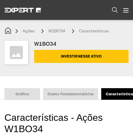
Ações
W1BO34
Características
W1BO34
INVESTIR NESSE ATIVO
Gráfico
Dados Fundamentalistas
Característic
Características - Ações
W1BO34