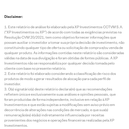
Disclaimer:
Este relatório de análise foi elaborado pela XP Investimentos CCTVM S.A.
(“XP Investimentos ou XP”) de acordo com todas as exigências previstas na
Resolução CVM 20/2021, tem como objetivo fornecer informações que
possam auxiliar o investidor a tomar sua própria decisão de investimento, não
constituindo qualquer tipo de oferta ou solicitação de compra e/ou venda de
qualquer produto. As informações contidas neste relatório são consideradas
válidas na data de sua divulgação e foram obtidas de fontes públicas. A XP
Investimentos não se responsabiliza por qualquer decisão tomada pelo
cliente com base no presente relatório.
Este relatório foi elaborado considerando a classificação de risco dos
produtos de modo a gerar resultados de alocação para cada perfil de
investidor.
O(s) signatário(s) deste relatório declara(m) que as recomendações
refletem única e exclusivamente suas análises e opiniões pessoais, que
foram produzidas de forma independente, inclusive em relação à XP
Investimentos e que estão sujeitas a modificações sem aviso prévio em
decorrência de alterações nas condições de mercado, e que sua(s)
remuneração(es) é(são) indiretamente influenciada por receitas
provenientes dos negócios e operações financeiras realizadas pela XP
Investimentos.