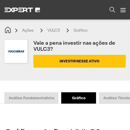
Ações
VULC3
Gráfico
Vale a pena investir nas ações de
VULC3?
INVESTIR NESSE ATIVO
Análise Fundamentalista
Gráfico
Análise Técni