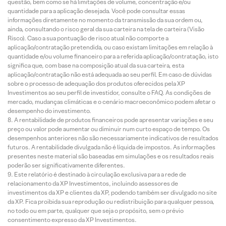
questão, bem como se há limitações de volume, concentração e/ou
quantidade para a aplicação desejada. Você pode consultar essas
informações diretamente no momento da transmissão da sua ordem ou,
ainda, consultando o risco geral da sua carteira na tela de carteira (Visão
Risco). Caso a sua pontuação de risco atual não comporte a
aplicação/contratação pretendida, ou caso existam limitações em relação à
quantidade e/ou volume financeiro para a referida aplicação/contratação, isto
significa que, com base na composição atual da sua carteira, esta
aplicação/contratação não está adequada ao seu perfil. Em caso de dúvidas
sobre o processo de adequação dos produtos oferecidos pela XP
Investimentos ao seu perfil de investidor, consulte o FAQ. As condições de
mercado, mudanças climáticas e o cenário macroeconômico podem afetar o
desempenho do investimento.
A rentabilidade de produtos financeiros pode apresentar variações e seu
preço ou valor pode aumentar ou diminuir num curto espaço de tempo. Os
desempenhos anteriores não são necessariamente indicativos de resultados
futuros. A rentabilidade divulgada não é líquida de impostos. As informações
presentes neste material são baseadas em simulações e os resultados reais
poderão ser significativamente diferentes.
Este relatório é destinado à circulação exclusiva para a rede de
relacionamento da XP Investimentos, incluindo assessores de
investimentos da XP e clientes da XP, podendo também ser divulgado no site
da XP. Fica proibida sua reprodução ou redistribuição para qualquer pessoa,
no todo ou em parte, qualquer que seja o propósito, sem o prévio
consentimento expresso da XP Investimentos.