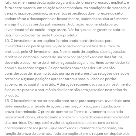
futuros e nenhuma declaração ou garantia, de forma expressa ou implícita, é
feita neste material em relação a desempenhos. As condições de mercado, o
cenário macroeconômico, os eventos específicos da empresa e do setor
podem afetar o desempenho do investimento, podendo resultar até mesmo
em significativas perdas patrimoniais. A duração recomendada para o
investimento é de médio-longo prazo. Não há quaisquer garantias sobre o
patrimônio do cliente neste tipo de produto.
O investimento em opções é preferencialmente indicado para
investidores de perfil agressivo, de acordo com a política de suitability
praticada pela XP Investimentos. No mercado de opções, são negociados
direitos de compra ou venda de um bem por preço fixado em data futura,
devendo o adquirente do direito negociado pagar um prêmio ao vendedor tal
como num acordo seguro. As operações com esses derivativos são
consideradas de risco muito alto por apresentarem altas relações de risco e
retorno e algumas posições apresentarem a possibilidade de perdas
superiores ao capital investido. A duração recomendada para o investimento
é de curto prazo e o patrimônio do cliente não está garantido neste tipo de
produto.
O investimento em termos são contratos para compra ou a venda de uma
determinada quantidade de ações, a um preço fixado, para liquidação em
prazo determinado. O prazo do contrato a Termo é livremente escolhido
pelos investidores, obedecendo o prazo mínimo de 16 dias e máximo de 999
dias corridos. O preço será o valor da ação adicionado de uma parcela
correspondente aos juros – que são fixados livremente em mercado, em
função do prazo do contrato. Toda transação a termo requer um depósito de