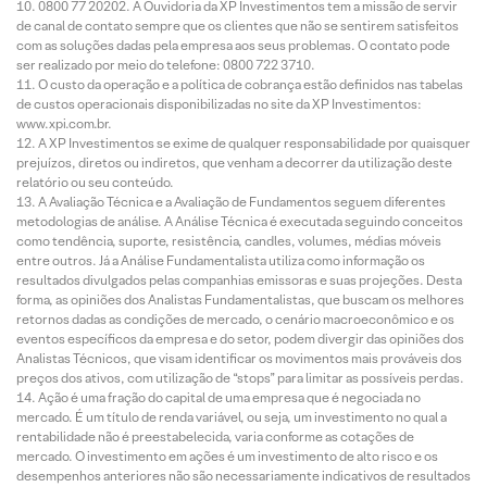
0800 77 20202. A Ouvidoria da XP Investimentos tem a missão de servir
de canal de contato sempre que os clientes que não se sentirem satisfeitos
com as soluções dadas pela empresa aos seus problemas. O contato pode
ser realizado por meio do telefone: 0800 722 3710.
O custo da operação e a política de cobrança estão definidos nas tabelas
de custos operacionais disponibilizadas no site da XP Investimentos:
www.xpi.com.br.
A XP Investimentos se exime de qualquer responsabilidade por quaisquer
prejuízos, diretos ou indiretos, que venham a decorrer da utilização deste
relatório ou seu conteúdo.
A Avaliação Técnica e a Avaliação de Fundamentos seguem diferentes
metodologias de análise. A Análise Técnica é executada seguindo conceitos
como tendência, suporte, resistência, candles, volumes, médias móveis
entre outros. Já a Análise Fundamentalista utiliza como informação os
resultados divulgados pelas companhias emissoras e suas projeções. Desta
forma, as opiniões dos Analistas Fundamentalistas, que buscam os melhores
retornos dadas as condições de mercado, o cenário macroeconômico e os
eventos específicos da empresa e do setor, podem divergir das opiniões dos
Analistas Técnicos, que visam identificar os movimentos mais prováveis dos
preços dos ativos, com utilização de “stops” para limitar as possíveis perdas.
Ação é uma fração do capital de uma empresa que é negociada no
mercado. É um título de renda variável, ou seja, um investimento no qual a
rentabilidade não é preestabelecida, varia conforme as cotações de
mercado. O investimento em ações é um investimento de alto risco e os
desempenhos anteriores não são necessariamente indicativos de resultados