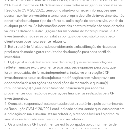
(“XP Investimentos ou XP”) de acordo com todas as exigências previstas na
Resolução CVM 20/2021, tem como objetivo fornecer informações que
possam auxiliar o investidor a tomar sua própria decisão de investimento, não
constituindo qualquer tipo de oferta ou solicitação de compra e/ou venda de
qualquer produto. As informações contidas neste relatório são consideradas
válidas na data de sua divulgação e foram obtidas de fontes públicas. A XP
Investimentos não se responsabiliza por qualquer decisão tomada pelo
cliente com base no presente relatório.
Este relatório foi elaborado considerando a classificação de risco dos
produtos de modo a gerar resultados de alocação para cada perfil de
investidor.
O(s) signatário(s) deste relatório declara(m) que as recomendações
refletem única e exclusivamente suas análises e opiniões pessoais, que
foram produzidas de forma independente, inclusive em relação à XP
Investimentos e que estão sujeitas a modificações sem aviso prévio em
decorrência de alterações nas condições de mercado, e que sua(s)
remuneração(es) é(são) indiretamente influenciada por receitas
provenientes dos negócios e operações financeiras realizadas pela XP
Investimentos.
O analista responsável pelo conteúdo deste relatório e pelo cumprimento
da Resolução CVM nº 20/2021 está indicado acima, sendo que, caso constem
a indicação de mais um analista no relatório, o responsável será o primeiro
analista credenciado a ser mencionado no relatório.
Os analistas da XP Investimentos estão obrigados ao cumprimento de