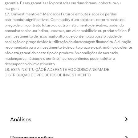
garantia. Essas garantias são prestadas em duas formas: cobertura ou
margem.
O investimento em Mercados Futuros embute riscos de perdas
patrimoniais significativos. Commodity é um objeto ou determinante de
preço de um contrato futuro ou outro instrumento derivativo, podendo
consubstanciar um índice, uma taxa, um valor mobiliário ou produto físico. É
um investimento de risco muito alto, que contempla a possibilidade de
oscilação de preço devido à utilização de alavancagem financeira. A duração
recomendada para o investimento é de curto prazo e o patrimônio do cliente
não está garantido neste tipo de produto. As condições de mercado,
mudanças climáticas e o cenário macroeconômico podem afetar o
desempenho do investimento.
ESTA INSTITUIÇÃO É ADERENTE AO CÓDIGO ANBIMA DE
DISTRIBUIÇÃO DE PRODUTOS DE INVESTIMENTO.
Análises
Recomendações