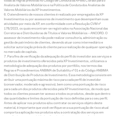
todas as regras previstas no Código de Conduta da APIMEC Brasil para o
Analista de Valores Mobiliários e na Política de Conduta dos Analistas de
Valores Mobiliários da XP Investimentos.
O atendimento de nossos clientes é realizado por empregados da XP
Investimentos ou por assessores de investimento que desempenham suas
atividades por meio da XP, em conformidade com a Resolução CVM nº
178/2023, os quais encontram-se registrados na Associação Nacional das
Corretoras e Distribuidoras de Títulos e Valores Mobiliários – ANCORD. O
assessor de investimento não pode realizar consultoria, administração ou
gestão de patrimônio de clientes, devendo atuar como intermediário e
solicitar autorização prévia do cliente para a realização de qualquer operação
no mercado de capitais.
Para fins de verificação da adequação do perfil do investidor aos serviços e
produtos de investimento oferecidos pela XP Investimentos, utilizamos a
metodologia de adequação dos produtos por portfólio, nos termos das
Regras e Procedimentos ANBIMA de Suitability nº 01 e do Código ANBIMA
de Distribuição de Produtos de Investimento. Essa metodologia consiste em
atribuir uma pontuação máxima de risco para cada perfil de investidor
(conservador, moderado e agressivo), bem como uma pontuação de risco
para cada um dos produtos oferecidos pela XP Investimentos, de modo que
todos os clientes possam ter acesso a todos os produtos, desde que dentro
das quantidades e limites da pontuação de risco definidas para o seu perfil.
Antes de aplicar nos produtos e/ou contratar os serviços objeto deste
material, é importante que você verifique se a sua pontuação de risco atual
comporta a aplicação nos produtos e/ou a contratação dos serviços em