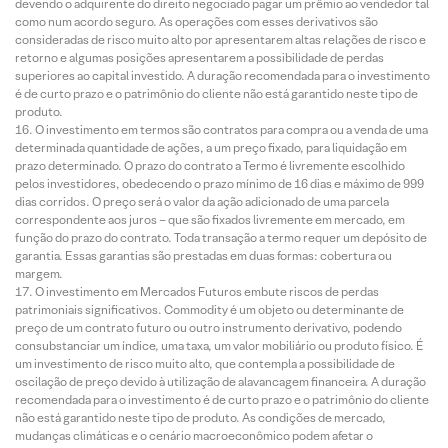
devendo o adquirente do direito negociado pagar um prêmio ao vendedor tal
como num acordo seguro. As operações com esses derivativos são
consideradas de risco muito alto por apresentarem altas relações de risco e
retorno e algumas posições apresentarem a possibilidade de perdas
superiores ao capital investido. A duração recomendada para o investimento
é de curto prazo e o patrimônio do cliente não está garantido neste tipo de
produto.
O investimento em termos são contratos para compra ou a venda de uma
determinada quantidade de ações, a um preço fixado, para liquidação em
prazo determinado. O prazo do contrato a Termo é livremente escolhido
pelos investidores, obedecendo o prazo mínimo de 16 dias e máximo de 999
dias corridos. O preço será o valor da ação adicionado de uma parcela
correspondente aos juros – que são fixados livremente em mercado, em
função do prazo do contrato. Toda transação a termo requer um depósito de
garantia. Essas garantias são prestadas em duas formas: cobertura ou
margem.
O investimento em Mercados Futuros embute riscos de perdas
patrimoniais significativos. Commodity é um objeto ou determinante de
preço de um contrato futuro ou outro instrumento derivativo, podendo
consubstanciar um índice, uma taxa, um valor mobiliário ou produto físico. É
um investimento de risco muito alto, que contempla a possibilidade de
oscilação de preço devido à utilização de alavancagem financeira. A duração
recomendada para o investimento é de curto prazo e o patrimônio do cliente
não está garantido neste tipo de produto. As condições de mercado,
mudanças climáticas e o cenário macroeconômico podem afetar o