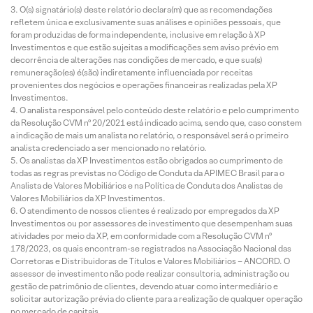
O(s) signatário(s) deste relatório declara(m) que as recomendações
refletem única e exclusivamente suas análises e opiniões pessoais, que
foram produzidas de forma independente, inclusive em relação à XP
Investimentos e que estão sujeitas a modificações sem aviso prévio em
decorrência de alterações nas condições de mercado, e que sua(s)
remuneração(es) é(são) indiretamente influenciada por receitas
provenientes dos negócios e operações financeiras realizadas pela XP
Investimentos.
O analista responsável pelo conteúdo deste relatório e pelo cumprimento
da Resolução CVM nº 20/2021 está indicado acima, sendo que, caso constem
a indicação de mais um analista no relatório, o responsável será o primeiro
analista credenciado a ser mencionado no relatório.
Os analistas da XP Investimentos estão obrigados ao cumprimento de
todas as regras previstas no Código de Conduta da APIMEC Brasil para o
Analista de Valores Mobiliários e na Política de Conduta dos Analistas de
Valores Mobiliários da XP Investimentos.
O atendimento de nossos clientes é realizado por empregados da XP
Investimentos ou por assessores de investimento que desempenham suas
atividades por meio da XP, em conformidade com a Resolução CVM nº
178/2023, os quais encontram-se registrados na Associação Nacional das
Corretoras e Distribuidoras de Títulos e Valores Mobiliários – ANCORD. O
assessor de investimento não pode realizar consultoria, administração ou
gestão de patrimônio de clientes, devendo atuar como intermediário e
solicitar autorização prévia do cliente para a realização de qualquer operação
no mercado de capitais.