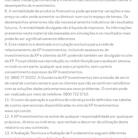
desempenho do investimento.
A rentabilidade de produtos financeiros pode apresentar variações e seu
preço ou valor pode aumentar ou diminuir num curto espaço de tempo. Os
desempenhos anteriores não são necessariamente indicativos de resultados
futuros. A rentabilidade divulgada não é líquida de impostos. As informações
presentes neste material são baseadas em simulações e os resultados reais
poderão ser significativamente diferentes.
Este relatório é destinado à circulação exclusiva para a rede de
relacionamento da XP Investimentos, incluindo assessores de
investimentos da XP e clientes da XP, podendo também ser divulgado no site
da XP. Fica proibida sua reprodução ou redistribuição para qualquer pessoa,
no todo ou em parte, qualquer que seja o propósito, sem o prévio
consentimento expresso da XP Investimentos.
0800 77 20202. A Ouvidoria da XP Investimentos tem a missão de servir
de canal de contato sempre que os clientes que não se sentirem satisfeitos
com as soluções dadas pela empresa aos seus problemas. O contato pode
ser realizado por meio do telefone: 0800 722 3710.
O custo da operação e a política de cobrança estão definidos nas tabelas
de custos operacionais disponibilizadas no site da XP Investimentos:
www.xpi.com.br.
A XP Investimentos se exime de qualquer responsabilidade por quaisquer
prejuízos, diretos ou indiretos, que venham a decorrer da utilização deste
relatório ou seu conteúdo.
A Avaliação Técnica e a Avaliação de Fundamentos seguem diferentes