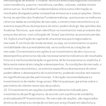
metodologias de análise. A Análise Técnica é executada seguindo conceitos
como tendência, suporte, resistência, candles, volumes, médias móveis
entre outros. Já a Análise Fundamentalista utiliza como informação os
resultados divulgados pelas companhias emissoras e suas projeções. Desta
forma, as opiniões dos Analistas Fundamentalistas, que buscam os melhores
retornos dadas as condições de mercado, o cenário macroeconômico e os
eventos específicos da empresa e do setor, podem divergir das opiniões dos
Analistas Técnicos, que visam identificar os movimentos mais prováveis dos
preços dos ativos, com utilização de “stops” para limitar as possíveis perdas.
Ação é uma fração do capital de uma empresa que é negociada no
mercado. É um título de renda variável, ou seja, um investimento no qual a
rentabilidade não é preestabelecida, varia conforme as cotações de
mercado. O investimento em ações é um investimento de alto risco e os
desempenhos anteriores não são necessariamente indicativos de resultados
futuros e nenhuma declaração ou garantia, de forma expressa ou implícita, é
feita neste material em relação a desempenhos. As condições de mercado, o
cenário macroeconômico, os eventos específicos da empresa e do setor
podem afetar o desempenho do investimento, podendo resultar até mesmo
em significativas perdas patrimoniais. A duração recomendada para o
investimento é de médio-longo prazo. Não há quaisquer garantias sobre o
patrimônio do cliente neste tipo de produto.
O investimento em opções é preferencialmente indicado para
investidores de perfil agressivo, de acordo com a política de suitability
praticada pela XP Investimentos. No mercado de opções, são negociados
direitos de compra ou venda de um bem por preço fixado em data futura,