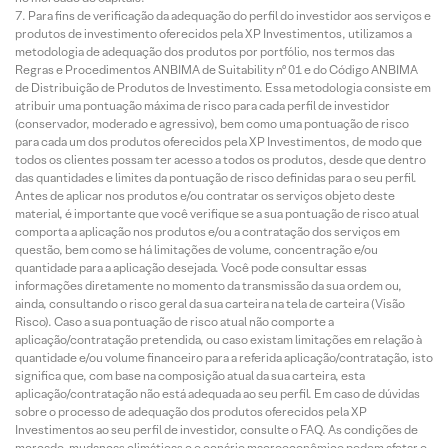
Para fins de verificação da adequação do perfil do investidor aos serviços e
produtos de investimento oferecidos pela XP Investimentos, utilizamos a
metodologia de adequação dos produtos por portfólio, nos termos das
Regras e Procedimentos ANBIMA de Suitability nº 01 e do Código ANBIMA
de Distribuição de Produtos de Investimento. Essa metodologia consiste em
atribuir uma pontuação máxima de risco para cada perfil de investidor
(conservador, moderado e agressivo), bem como uma pontuação de risco
para cada um dos produtos oferecidos pela XP Investimentos, de modo que
todos os clientes possam ter acesso a todos os produtos, desde que dentro
das quantidades e limites da pontuação de risco definidas para o seu perfil.
Antes de aplicar nos produtos e/ou contratar os serviços objeto deste
material, é importante que você verifique se a sua pontuação de risco atual
comporta a aplicação nos produtos e/ou a contratação dos serviços em
questão, bem como se há limitações de volume, concentração e/ou
quantidade para a aplicação desejada. Você pode consultar essas
informações diretamente no momento da transmissão da sua ordem ou,
ainda, consultando o risco geral da sua carteira na tela de carteira (Visão
Risco). Caso a sua pontuação de risco atual não comporte a
aplicação/contratação pretendida, ou caso existam limitações em relação à
quantidade e/ou volume financeiro para a referida aplicação/contratação, isto
significa que, com base na composição atual da sua carteira, esta
aplicação/contratação não está adequada ao seu perfil. Em caso de dúvidas
sobre o processo de adequação dos produtos oferecidos pela XP
Investimentos ao seu perfil de investidor, consulte o FAQ. As condições de
mercado, mudanças climáticas e o cenário macroeconômico podem afetar o