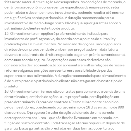
feita neste material em relação a desempenhos. As condições de mercado, o
cenário macroeconômico, os eventos específicos da empresa e do setor
podem afetar o desempenho do investimento, podendo resultar até mesmo
em significativas perdas patrimoniais. A duração recomendada para o
investimento é de médio-longo prazo. Não há quaisquer garantias sobre o
patrimônio do cliente neste tipo de produto.
O investimento em opções é preferencialmente indicado para
investidores de perfil agressivo, de acordo com a política de suitability
praticada pela XP Investimentos. No mercado de opções, são negociados
direitos de compra ou venda de um bem por preço fixado em data futura,
devendo o adquirente do direito negociado pagar um prêmio ao vendedor tal
como num acordo seguro. As operações com esses derivativos são
consideradas de risco muito alto por apresentarem altas relações de risco e
retorno e algumas posições apresentarem a possibilidade de perdas
superiores ao capital investido. A duração recomendada para o investimento
é de curto prazo e o patrimônio do cliente não está garantido neste tipo de
produto.
O investimento em termos são contratos para compra ou a venda de uma
determinada quantidade de ações, a um preço fixado, para liquidação em
prazo determinado. O prazo do contrato a Termo é livremente escolhido
pelos investidores, obedecendo o prazo mínimo de 16 dias e máximo de 999
dias corridos. O preço será o valor da ação adicionado de uma parcela
correspondente aos juros – que são fixados livremente em mercado, em
função do prazo do contrato. Toda transação a termo requer um depósito de
garantia. Essas garantias são prestadas em duas formas: cobertura ou