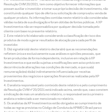
Resolução CVM 20/2021, tem como objetivo fornecer informações que
possam auxiliar o investidor a tomar sua própria decisão de investimento, não
constituindo qualquer tipo de oferta ou solicitação de compra e/ou venda de
qualquer produto. As informações contidas neste relatório são consideradas
válidas na data de sua divulgação e foram obtidas de fontes públicas. A XP
Investimentos não se responsabiliza por qualquer decisão tomada pelo
cliente com base no presente relatório.
Este relatório foi elaborado considerando a classificação de risco dos
produtos de modo a gerar resultados de alocação para cada perfil de
investidor.
O(s) signatário(s) deste relatório declara(m) que as recomendações
refletem única e exclusivamente suas análises e opiniões pessoais, que
foram produzidas de forma independente, inclusive em relação à XP
Investimentos e que estão sujeitas a modificações sem aviso prévio em
decorrência de alterações nas condições de mercado, e que sua(s)
remuneração(es) é(são) indiretamente influenciada por receitas
provenientes dos negócios e operações financeiras realizadas pela XP
Investimentos.
O analista responsável pelo conteúdo deste relatório e pelo cumprimento
da Resolução CVM nº 20/2021 está indicado acima, sendo que, caso constem
a indicação de mais um analista no relatório, o responsável será o primeiro
analista credenciado a ser mencionado no relatório.
Os analistas da XP Investimentos estão obrigados ao cumprimento de
todas as regras previstas no Código de Conduta da APIMEC Brasil para o