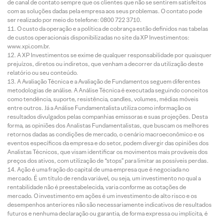
de canal de contato sempre que os clientes que não se sentirem satisfeitos
com as soluções dadas pela empresa aos seus problemas. O contato pode
ser realizado por meio do telefone: 0800 722 3710.
O custo da operação e a política de cobrança estão definidos nas tabelas
de custos operacionais disponibilizadas no site da XP Investimentos:
www.xpi.com.br.
A XP Investimentos se exime de qualquer responsabilidade por quaisquer
prejuízos, diretos ou indiretos, que venham a decorrer da utilização deste
relatório ou seu conteúdo.
A Avaliação Técnica e a Avaliação de Fundamentos seguem diferentes
metodologias de análise. A Análise Técnica é executada seguindo conceitos
como tendência, suporte, resistência, candles, volumes, médias móveis
entre outros. Já a Análise Fundamentalista utiliza como informação os
resultados divulgados pelas companhias emissoras e suas projeções. Desta
forma, as opiniões dos Analistas Fundamentalistas, que buscam os melhores
retornos dadas as condições de mercado, o cenário macroeconômico e os
eventos específicos da empresa e do setor, podem divergir das opiniões dos
Analistas Técnicos, que visam identificar os movimentos mais prováveis dos
preços dos ativos, com utilização de “stops” para limitar as possíveis perdas.
Ação é uma fração do capital de uma empresa que é negociada no
mercado. É um título de renda variável, ou seja, um investimento no qual a
rentabilidade não é preestabelecida, varia conforme as cotações de
mercado. O investimento em ações é um investimento de alto risco e os
desempenhos anteriores não são necessariamente indicativos de resultados
futuros e nenhuma declaração ou garantia, de forma expressa ou implícita, é