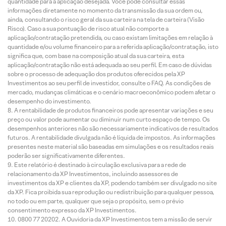
quantidade para a aplicação desejada. Você pode consultar essas
informações diretamente no momento da transmissão da sua ordem ou,
ainda, consultando o risco geral da sua carteira na tela de carteira (Visão
Risco). Caso a sua pontuação de risco atual não comporte a
aplicação/contratação pretendida, ou caso existam limitações em relação à
quantidade e/ou volume financeiro para a referida aplicação/contratação, isto
significa que, com base na composição atual da sua carteira, esta
aplicação/contratação não está adequada ao seu perfil. Em caso de dúvidas
sobre o processo de adequação dos produtos oferecidos pela XP
Investimentos ao seu perfil de investidor, consulte o FAQ. As condições de
mercado, mudanças climáticas e o cenário macroeconômico podem afetar o
desempenho do investimento.
A rentabilidade de produtos financeiros pode apresentar variações e seu
preço ou valor pode aumentar ou diminuir num curto espaço de tempo. Os
desempenhos anteriores não são necessariamente indicativos de resultados
futuros. A rentabilidade divulgada não é líquida de impostos. As informações
presentes neste material são baseadas em simulações e os resultados reais
poderão ser significativamente diferentes.
Este relatório é destinado à circulação exclusiva para a rede de
relacionamento da XP Investimentos, incluindo assessores de
investimentos da XP e clientes da XP, podendo também ser divulgado no site
da XP. Fica proibida sua reprodução ou redistribuição para qualquer pessoa,
no todo ou em parte, qualquer que seja o propósito, sem o prévio
consentimento expresso da XP Investimentos.
0800 77 20202. A Ouvidoria da XP Investimentos tem a missão de servir