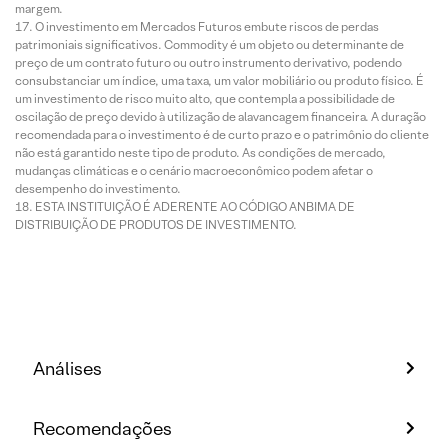
margem.
O investimento em Mercados Futuros embute riscos de perdas
patrimoniais significativos. Commodity é um objeto ou determinante de
preço de um contrato futuro ou outro instrumento derivativo, podendo
consubstanciar um índice, uma taxa, um valor mobiliário ou produto físico. É
um investimento de risco muito alto, que contempla a possibilidade de
oscilação de preço devido à utilização de alavancagem financeira. A duração
recomendada para o investimento é de curto prazo e o patrimônio do cliente
não está garantido neste tipo de produto. As condições de mercado,
mudanças climáticas e o cenário macroeconômico podem afetar o
desempenho do investimento.
ESTA INSTITUIÇÃO É ADERENTE AO CÓDIGO ANBIMA DE
DISTRIBUIÇÃO DE PRODUTOS DE INVESTIMENTO.
Análises
Recomendações