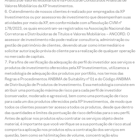
Analista de Valores Mobiliários e na Política de Conduta dos Analistas de
Valores Mobiliários da XP Investimentos.
O atendimento de nossos clientes é realizado por empregados da XP
Investimentos ou por assessores de investimento que desempenham suas
atividades por meio da XP, em conformidade com a Resolução CVM nº
178/2023, os quais encontram-se registrados na Associação Nacional das
Corretoras e Distribuidoras de Títulos e Valores Mobiliários – ANCORD. O
assessor de investimento não pode realizar consultoria, administração ou
gestão de patrimônio de clientes, devendo atuar como intermediário e
solicitar autorização prévia do cliente para a realização de qualquer operação
no mercado de capitais.
Para fins de verificação da adequação do perfil do investidor aos serviços e
produtos de investimento oferecidos pela XP Investimentos, utilizamos a
metodologia de adequação dos produtos por portfólio, nos termos das
Regras e Procedimentos ANBIMA de Suitability nº 01 e do Código ANBIMA
de Distribuição de Produtos de Investimento. Essa metodologia consiste em
atribuir uma pontuação máxima de risco para cada perfil de investidor
(conservador, moderado e agressivo), bem como uma pontuação de risco
para cada um dos produtos oferecidos pela XP Investimentos, de modo que
todos os clientes possam ter acesso a todos os produtos, desde que dentro
das quantidades e limites da pontuação de risco definidas para o seu perfil.
Antes de aplicar nos produtos e/ou contratar os serviços objeto deste
material, é importante que você verifique se a sua pontuação de risco atual
comporta a aplicação nos produtos e/ou a contratação dos serviços em
questão, bem como se há limitações de volume, concentração e/ou