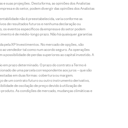
s e suas projeções. Desta forma, as opiniões dos Analistas
presa e do setor, podem divergir das opiniões dos Analistas
entabilidade não é preestabelecida, varia conforme as
ivos de resultados futuros e nenhuma declaração ou
co, os eventos específicos da empresa e do setor podem
timento é de médio-longo prazo. Não há quaisquer garantias
icada pela XP Investimentos. No mercado de opções, são
mio ao vendedor tal como num acordo seguro. As operações
a possibilidade de perdas superiores ao capital investido. A
ão em prazo determinado. O prazo do contrato a Termo é
icionado de uma parcela correspondente aos juros – que são
prestadas em duas formas: cobertura ou margem.
o de um contrato futuro ou outro instrumento derivativo,
bilidade de oscilação de preço devido à utilização de
de produto. As condições de mercado, mudanças climáticas e