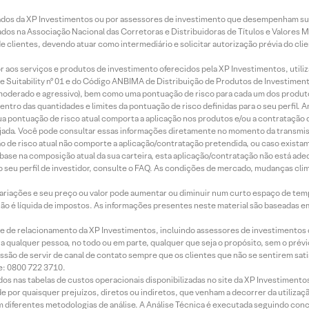
ados da XP Investimentos ou por assessores de investimento que desempenham sua
os na Associação Nacional das Corretoras e Distribuidoras de Títulos e Valores 
de clientes, devendo atuar como intermediário e solicitar autorização prévia do cl
idor aos serviços e produtos de investimento oferecidos pela XP Investimentos, uti
 Suitability nº 01 e do Código ANBIMA de Distribuição de Produtos de Investimen
r, moderado e agressivo), bem como uma pontuação de risco para cada um dos produ
ntro das quantidades e limites da pontuação de risco definidas para o seu perfil. A
 sua pontuação de risco atual comporta a aplicação nos produtos e/ou a contratação
jada. Você pode consultar essas informações diretamente no momento da transmissã
ação de risco atual não comporte a aplicação/contratação pretendida, ou caso exista
m base na composição atual da sua carteira, esta aplicação/contratação não está ad
 seu perfil de investidor, consulte o FAQ. As condições de mercado, mudanças cl
 variações e seu preço ou valor pode aumentar ou diminuir num curto espaço de t
 não é líquida de impostos. As informações presentes neste material são baseadas e
rede de relacionamento da XP Investimentos, incluindo assessores de investimentos
ara qualquer pessoa, no todo ou em parte, qualquer que seja o propósito, sem o pr
ssão de servir de canal de contato sempre que os clientes que não se sentirem sat
e: 0800 722 3710.
dos nas tabelas de custos operacionais disponibilizadas no site da XP Investimento
 por quaisquer prejuízos, diretos ou indiretos, que venham a decorrer da utilizaç
 diferentes metodologias de análise. A Análise Técnica é executada seguindo conc