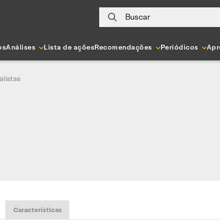
Buscar
os
Análises
Lista de ações
Recomendações
Periódicos
Apr
listas
Características