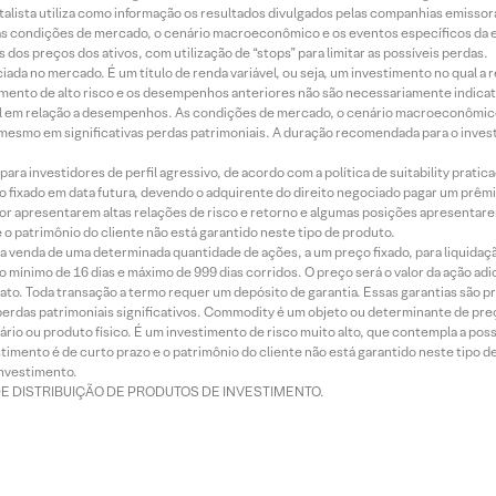
alista utiliza como informação os resultados divulgados pelas companhias emissora
 condições de mercado, o cenário macroeconômico e os eventos específicos da em
dos preços dos ativos, com utilização de “stops” para limitar as possíveis perdas.
ada no mercado. É um título de renda variável, ou seja, um investimento no qual a r
mento de alto risco e os desempenhos anteriores não são necessariamente indicat
terial em relação a desempenhos. As condições de mercado, o cenário macroeconômi
mesmo em significativas perdas patrimoniais. A duração recomendada para o inves
ra investidores de perfil agressivo, de acordo com a política de suitability prat
 fixado em data futura, devendo o adquirente do direito negociado pagar um prê
or apresentarem altas relações de risco e retorno e algumas posições apresentarem 
o patrimônio do cliente não está garantido neste tipo de produto.
 venda de uma determinada quantidade de ações, a um preço fixado, para liquidaç
 mínimo de 16 dias e máximo de 999 dias corridos. O preço será o valor da ação ad
ato. Toda transação a termo requer um depósito de garantia. Essas garantias são 
rdas patrimoniais significativos. Commodity é um objeto ou determinante de preç
rio ou produto físico. É um investimento de risco muito alto, que contempla a possi
imento é de curto prazo e o patrimônio do cliente não está garantido neste tipo 
nvestimento.
DE DISTRIBUIÇÃO DE PRODUTOS DE INVESTIMENTO.