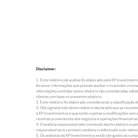
Disclaimer:
Este relatório de análise foi elaborado pela XP Investim
fornecer informações que possam auxiliar o investidor a toma
informações contidas neste relatório são consideradas válida
cliente com base no presente relatório.
Este relatório foi elaborado considerando a classificação d
O(s) signatário(s) deste relatório declara(m) que as reco
à XP Investimentos e que estão sujeitas a modificações sem 
receitas provenientes dos negócios e operações financeiras 
O analista responsável pelo conteúdo deste relatório e pe
responsável será o primeiro analista credenciado a ser menci
Os analistas da XP Investimentos estão obrigados ao cumpr