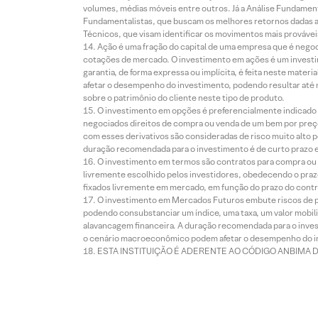
volumes, médias móveis entre outros. Já a Análise Fundament
Fundamentalistas, que buscam os melhores retornos dadas as
Técnicos, que visam identificar os movimentos mais prováveis 
Ação é uma fração do capital de uma empresa que é negoci
cotações de mercado. O investimento em ações é um investi
garantia, de forma expressa ou implícita, é feita neste ma
afetar o desempenho do investimento, podendo resultar até 
sobre o patrimônio do cliente neste tipo de produto.
O investimento em opções é preferencialmente indicado pa
negociados direitos de compra ou venda de um bem por preço
com esses derivativos são consideradas de risco muito alto p
duração recomendada para o investimento é de curto prazo e 
O investimento em termos são contratos para compra ou a
livremente escolhido pelos investidores, obedecendo o prazo
fixados livremente em mercado, em função do prazo do contr
O investimento em Mercados Futuros embute riscos de pe
podendo consubstanciar um índice, uma taxa, um valor mobiliá
alavancagem financeira. A duração recomendada para o invest
o cenário macroeconômico podem afetar o desempenho do i
ESTA INSTITUIÇÃO É ADERENTE AO CÓDIGO ANBIMA 