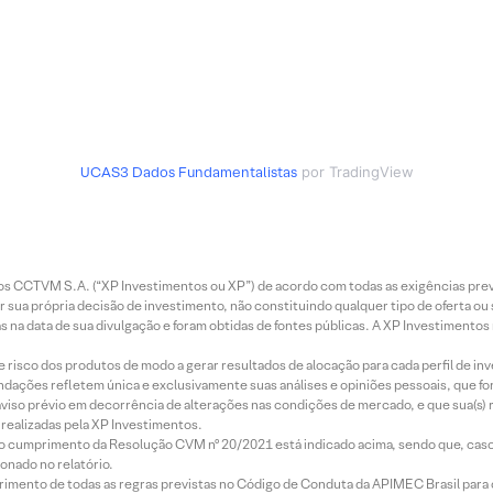
UCAS3
Dados Fundamentalistas
por TradingView
entos CCTVM S.A. (“XP Investimentos ou XP”) de acordo com todas as exigências p
r sua própria decisão de investimento, não constituindo qualquer tipo de oferta ou
s na data de sua divulgação e foram obtidas de fontes públicas. A XP Investimentos
e risco dos produtos de modo a gerar resultados de alocação para cada perfil de inv
mendações refletem única e exclusivamente suas análises e opiniões pessoais, que 
aviso prévio em decorrência de alterações nas condições de mercado, e que sua(s)
realizadas pela XP Investimentos.
lo cumprimento da Resolução CVM nº 20/2021 está indicado acima, sendo que, caso 
onado no relatório.
imento de todas as regras previstas no Código de Conduta da APIMEC Brasil para o 