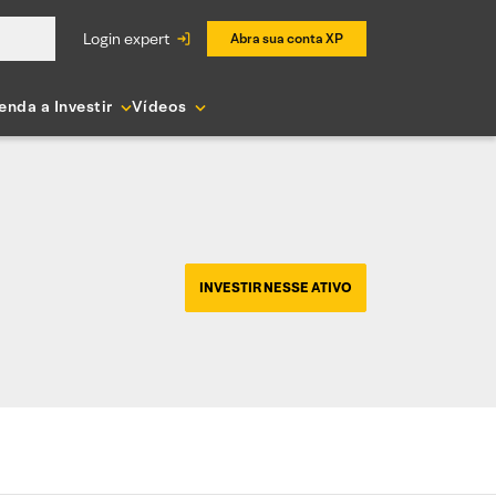
login expert
Abra sua conta XP
enda a Investir
Vídeos
INVESTIR NESSE ATIVO