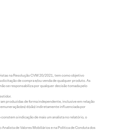
revistas na Resolução CVM 20/2021, tem como objetivo
 solicitação de compra e/ou venda de qualquer produto. As
 não se responsabiliza por qualquer decisão tomada pelo
estidor.
foram produzidas de forma independente, inclusive em relação
 remuneração(es) é(são) indiretamente influenciada por
constem a indicação de mais um analista no relatório, o
Analista de Valores Mobiliários e na Política de Conduta dos