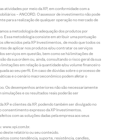
s atividades por meio da XP, em conformidade com a
Mobiliários – ANCORD. O assessor de investimento não pode
iente para a realização de qualquer operação no mercado de
lizamos a metodologia de adequação dos produtos por
to. Essa metodologia consiste em atribuir uma pontuação
tos oferecidos pela XP Investimentos, de modo que todos os
ntes de aplicar nos produtos e/ou contratar os serviços
 dos serviços em questão, bem como se há limitações de
o da sua ordem ou, ainda, consultando o risco geral da sua
m limitações em relação à quantidade e/ou volume financeiro
equada ao seu perfil. Em caso de dúvidas sobre o processo de
imáticas e o cenário macroeconômico podem afetar o
empo. Os desempenhos anteriores não são necessariamente
m simulações e os resultados reais poderão ser
 da XP e clientes da XP, podendo também ser divulgado no
évio consentimento expresso da XP Investimentos.
isfeitos com as soluções dadas pela empresa aos seus
s: www.xpi.com.br.
ão deste relatório ou seu conteúdo.
eitos como tendência, suporte, resistência, candles,