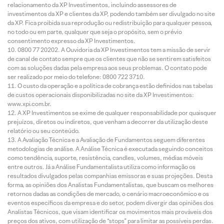
relacionamento da XP Investimentos, incluindo assessores de
investimentos da XP e clientes da XP, podendo também ser divulgado no site
da XP. Fica proibida sua reprodução ou redistribuição para qualquer pessoa,
no todo ou em parte, qualquer que seja o propósito, sem o prévio
consentimento expresso da XP Investimentos.
0800 77 20202. A Ouvidoria da XP Investimentos tem a missão de servir
de canal de contato sempre que os clientes que não se sentirem satisfeitos
com as soluções dadas pela empresa aos seus problemas. O contato pode
ser realizado por meio do telefone: 0800 722 3710.
O custo da operação e a política de cobrança estão definidos nas tabelas
de custos operacionais disponibilizadas no site da XP Investimentos:
www.xpi.com.br.
A XP Investimentos se exime de qualquer responsabilidade por quaisquer
prejuízos, diretos ou indiretos, que venham a decorrer da utilização deste
relatório ou seu conteúdo.
A Avaliação Técnica e a Avaliação de Fundamentos seguem diferentes
metodologias de análise. A Análise Técnica é executada seguindo conceitos
como tendência, suporte, resistência, candles, volumes, médias móveis
entre outros. Já a Análise Fundamentalista utiliza como informação os
resultados divulgados pelas companhias emissoras e suas projeções. Desta
forma, as opiniões dos Analistas Fundamentalistas, que buscam os melhores
retornos dadas as condições de mercado, o cenário macroeconômico e os
eventos específicos da empresa e do setor, podem divergir das opiniões dos
Analistas Técnicos, que visam identificar os movimentos mais prováveis dos
preços dos ativos, com utilização de “stops” para limitar as possíveis perdas.