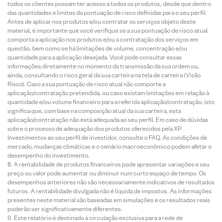
todos os clientes possam ter acesso a todos os produtos, desde que dentro
das quantidades e limites da pontuação de risco definidas para o seu perfil.
Antes de aplicar nos produtos e/ou contratar os serviços objeto deste
material, é importante que você verifique se a sua pontuação de risco atual
comporta a aplicação nos produtos e/ou a contratação dos serviços em
questão, bem como se há limitações de volume, concentração e/ou
quantidade para a aplicação desejada. Você pode consultar essas
informações diretamente no momento da transmissão da sua ordem ou,
ainda, consultando o risco geral da sua carteira na tela de carteira (Visão
Risco). Caso a sua pontuação de risco atual não comporte a
aplicação/contratação pretendida, ou caso existam limitações em relação à
quantidade e/ou volume financeiro para a referida aplicação/contratação, isto
significa que, com base na composição atual da sua carteira, esta
aplicação/contratação não está adequada ao seu perfil. Em caso de dúvidas
sobre o processo de adequação dos produtos oferecidos pela XP
Investimentos ao seu perfil de investidor, consulte o FAQ. As condições de
mercado, mudanças climáticas e o cenário macroeconômico podem afetar o
desempenho do investimento.
A rentabilidade de produtos financeiros pode apresentar variações e seu
preço ou valor pode aumentar ou diminuir num curto espaço de tempo. Os
desempenhos anteriores não são necessariamente indicativos de resultados
futuros. A rentabilidade divulgada não é líquida de impostos. As informações
presentes neste material são baseadas em simulações e os resultados reais
poderão ser significativamente diferentes.
Este relatório é destinado à circulação exclusiva para a rede de