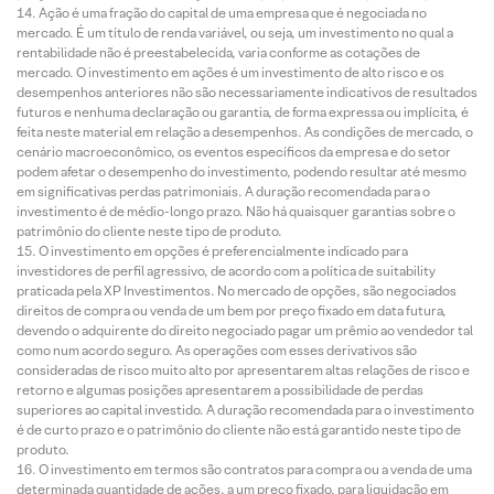
Ação é uma fração do capital de uma empresa que é negociada no
mercado. É um título de renda variável, ou seja, um investimento no qual a
rentabilidade não é preestabelecida, varia conforme as cotações de
mercado. O investimento em ações é um investimento de alto risco e os
desempenhos anteriores não são necessariamente indicativos de resultados
futuros e nenhuma declaração ou garantia, de forma expressa ou implícita, é
feita neste material em relação a desempenhos. As condições de mercado, o
cenário macroeconômico, os eventos específicos da empresa e do setor
podem afetar o desempenho do investimento, podendo resultar até mesmo
em significativas perdas patrimoniais. A duração recomendada para o
investimento é de médio-longo prazo. Não há quaisquer garantias sobre o
patrimônio do cliente neste tipo de produto.
O investimento em opções é preferencialmente indicado para
investidores de perfil agressivo, de acordo com a política de suitability
praticada pela XP Investimentos. No mercado de opções, são negociados
direitos de compra ou venda de um bem por preço fixado em data futura,
devendo o adquirente do direito negociado pagar um prêmio ao vendedor tal
como num acordo seguro. As operações com esses derivativos são
consideradas de risco muito alto por apresentarem altas relações de risco e
retorno e algumas posições apresentarem a possibilidade de perdas
superiores ao capital investido. A duração recomendada para o investimento
é de curto prazo e o patrimônio do cliente não está garantido neste tipo de
produto.
O investimento em termos são contratos para compra ou a venda de uma
determinada quantidade de ações, a um preço fixado, para liquidação em