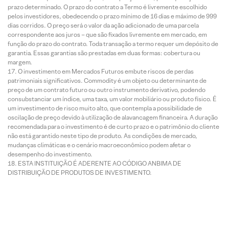
prazo determinado. O prazo do contrato a Termo é livremente escolhido
pelos investidores, obedecendo o prazo mínimo de 16 dias e máximo de 999
dias corridos. O preço será o valor da ação adicionado de uma parcela
correspondente aos juros – que são fixados livremente em mercado, em
função do prazo do contrato. Toda transação a termo requer um depósito de
garantia. Essas garantias são prestadas em duas formas: cobertura ou
margem.
O investimento em Mercados Futuros embute riscos de perdas
patrimoniais significativos. Commodity é um objeto ou determinante de
preço de um contrato futuro ou outro instrumento derivativo, podendo
consubstanciar um índice, uma taxa, um valor mobiliário ou produto físico. É
um investimento de risco muito alto, que contempla a possibilidade de
oscilação de preço devido à utilização de alavancagem financeira. A duração
recomendada para o investimento é de curto prazo e o patrimônio do cliente
não está garantido neste tipo de produto. As condições de mercado,
mudanças climáticas e o cenário macroeconômico podem afetar o
desempenho do investimento.
ESTA INSTITUIÇÃO É ADERENTE AO CÓDIGO ANBIMA DE
DISTRIBUIÇÃO DE PRODUTOS DE INVESTIMENTO.