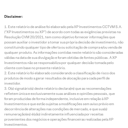
Disclaimer:
Este relatório de análise foi elaborado pela XP Investimentos CCTVM S.A.
(“XP Investimentos ou XP”) de acordo com todas as exigências previstas na
Resolução CVM 20/2021, tem como objetivo fornecer informações que
possam auxiliar o investidor a tomar sua própria decisão de investimento, não
constituindo qualquer tipo de oferta ou solicitação de compra e/ou venda de
qualquer produto. As informações contidas neste relatório são consideradas
válidas na data de sua divulgação e foram obtidas de fontes públicas. A XP
Investimentos não se responsabiliza por qualquer decisão tomada pelo
cliente com base no presente relatório.
Este relatório foi elaborado considerando a classificação de risco dos
produtos de modo a gerar resultados de alocação para cada perfil de
investidor.
O(s) signatário(s) deste relatório declara(m) que as recomendações
refletem única e exclusivamente suas análises e opiniões pessoais, que
foram produzidas de forma independente, inclusive em relação à XP
Investimentos e que estão sujeitas a modificações sem aviso prévio em
decorrência de alterações nas condições de mercado, e que sua(s)
remuneração(es) é(são) indiretamente influenciada por receitas
provenientes dos negócios e operações financeiras realizadas pela XP
Investimentos.