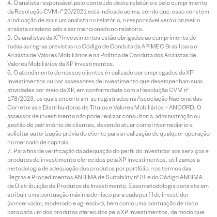
O analista responsável pelo conteúdo deste relatório e pelo cumprimento
da Resolução CVM nº 20/2021 está indicado acima, sendo que, caso constem
a indicação de mais um analista no relatório, o responsável será o primeiro
analista credenciado a ser mencionado no relatório.
Os analistas da XP Investimentos estão obrigados ao cumprimento de
todas as regras previstas no Código de Conduta da APIMEC Brasil para o
Analista de Valores Mobiliários e na Política de Conduta dos Analistas de
Valores Mobiliários da XP Investimentos.
O atendimento de nossos clientes é realizado por empregados da XP
Investimentos ou por assessores de investimento que desempenham suas
atividades por meio da XP, em conformidade com a Resolução CVM nº
178/2023, os quais encontram-se registrados na Associação Nacional das
Corretoras e Distribuidoras de Títulos e Valores Mobiliários – ANCORD. O
assessor de investimento não pode realizar consultoria, administração ou
gestão de patrimônio de clientes, devendo atuar como intermediário e
solicitar autorização prévia do cliente para a realização de qualquer operação
no mercado de capitais.
Para fins de verificação da adequação do perfil do investidor aos serviços e
produtos de investimento oferecidos pela XP Investimentos, utilizamos a
metodologia de adequação dos produtos por portfólio, nos termos das
Regras e Procedimentos ANBIMA de Suitability nº 01 e do Código ANBIMA
de Distribuição de Produtos de Investimento. Essa metodologia consiste em
atribuir uma pontuação máxima de risco para cada perfil de investidor
(conservador, moderado e agressivo), bem como uma pontuação de risco
para cada um dos produtos oferecidos pela XP Investimentos, de modo que