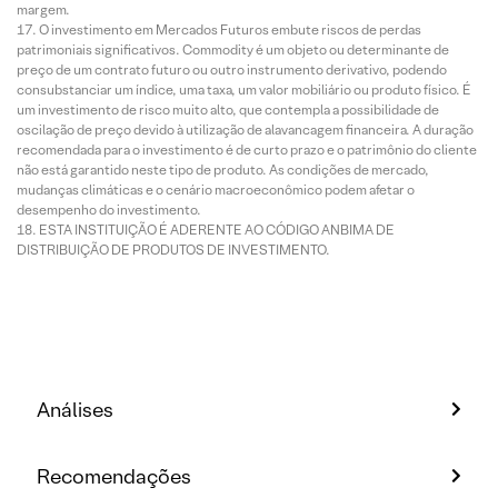
margem.
O investimento em Mercados Futuros embute riscos de perdas
patrimoniais significativos. Commodity é um objeto ou determinante de
preço de um contrato futuro ou outro instrumento derivativo, podendo
consubstanciar um índice, uma taxa, um valor mobiliário ou produto físico. É
um investimento de risco muito alto, que contempla a possibilidade de
oscilação de preço devido à utilização de alavancagem financeira. A duração
recomendada para o investimento é de curto prazo e o patrimônio do cliente
não está garantido neste tipo de produto. As condições de mercado,
mudanças climáticas e o cenário macroeconômico podem afetar o
desempenho do investimento.
ESTA INSTITUIÇÃO É ADERENTE AO CÓDIGO ANBIMA DE
DISTRIBUIÇÃO DE PRODUTOS DE INVESTIMENTO.
Análises
Recomendações