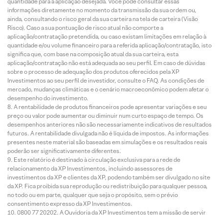
quantidade para a aplicação desejada. Você pode consultar essas
informações diretamente no momento da transmissão da sua ordem ou,
ainda, consultando o risco geral da sua carteira na tela de carteira (Visão
Risco). Caso a sua pontuação de risco atual não comporte a
aplicação/contratação pretendida, ou caso existam limitações em relação à
quantidade e/ou volume financeiro para a referida aplicação/contratação, isto
significa que, com base na composição atual da sua carteira, esta
aplicação/contratação não está adequada ao seu perfil. Em caso de dúvidas
sobre o processo de adequação dos produtos oferecidos pela XP
Investimentos ao seu perfil de investidor, consulte o FAQ. As condições de
mercado, mudanças climáticas e o cenário macroeconômico podem afetar o
desempenho do investimento.
A rentabilidade de produtos financeiros pode apresentar variações e seu
preço ou valor pode aumentar ou diminuir num curto espaço de tempo. Os
desempenhos anteriores não são necessariamente indicativos de resultados
futuros. A rentabilidade divulgada não é líquida de impostos. As informações
presentes neste material são baseadas em simulações e os resultados reais
poderão ser significativamente diferentes.
Este relatório é destinado à circulação exclusiva para a rede de
relacionamento da XP Investimentos, incluindo assessores de
investimentos da XP e clientes da XP, podendo também ser divulgado no site
da XP. Fica proibida sua reprodução ou redistribuição para qualquer pessoa,
no todo ou em parte, qualquer que seja o propósito, sem o prévio
consentimento expresso da XP Investimentos.
0800 77 20202. A Ouvidoria da XP Investimentos tem a missão de servir