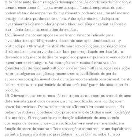
feita neste material em relação a desempenhos. As condições de mercado, o
cenário macroeconômico, os eventos específicos da empresa e do setor
podem afetar o desempenho do investimento, podendo resultar até mesmo
em significativas perdas patrimoniais. A duração recomendada para o
investimento é de médio-longo prazo. Não há quaisquer garantias sobre o
patrimônio do cliente neste tipo de produto.
O investimento em opções é preferencialmente indicado para
investidores de perfil agressivo, de acordo com a política de suitability
praticada pela XP Investimentos. No mercado de opções, são negociados
direitos de compra ou venda de um bem por preço fixado em data futura,
devendo o adquirente do direito negociado pagar um prêmio ao vendedor tal
como num acordo seguro. As operações com esses derivativos são
consideradas de risco muito alto por apresentarem altas relações de risco e
retorno e algumas posições apresentarem a possibilidade de perdas
superiores ao capital investido. A duração recomendada para o investimento
é de curto prazo e o patrimônio do cliente não está garantido neste tipo de
produto.
O investimento em termos são contratos para compra ou a venda de uma
determinada quantidade de ações, a um preço fixado, para liquidação em
prazo determinado. O prazo do contrato a Termo é livremente escolhido
pelos investidores, obedecendo o prazo mínimo de 16 dias e máximo de 999
dias corridos. O preço será o valor da ação adicionado de uma parcela
correspondente aos juros – que são fixados livremente em mercado, em
função do prazo do contrato. Toda transação a termo requer um depósito de
garantia. Essas garantias são prestadas em duas formas: cobertura ou