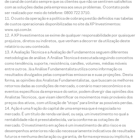
de canal de contato sempre que os clientes que não se sentirem satisfeitos
com as soluções dadas pela empresa aos seus problemas. O contato pode
ser realizado por meio do telefone: 0800 722 3710.
O custo da operação e a política de cobrança estão definidos nas tabelas
de custos operacionais disponibilizadas no site da XP Investimentos:
www.xpi.com.br.
A XP Investimentos se exime de qualquer responsabilidade por quaisquer
prejuízos, diretos ou indiretos, que venham a decorrer da utilização deste
relatório ou seu conteúdo.
A Avaliação Técnica e a Avaliação de Fundamentos seguem diferentes
metodologias de análise. A Análise Técnica é executada seguindo conceitos
como tendência, suporte, resistência, candles, volumes, médias móveis
entre outros. Já a Análise Fundamentalista utiliza como informação os
resultados divulgados pelas companhias emissoras e suas projeções. Desta
forma, as opiniões dos Analistas Fundamentalistas, que buscam os melhores
retornos dadas as condições de mercado, o cenário macroeconômico e os
eventos específicos da empresa e do setor, podem divergir das opiniões dos
Analistas Técnicos, que visam identificar os movimentos mais prováveis dos
preços dos ativos, com utilização de “stops” para limitar as possíveis perdas.
Ação é uma fração do capital de uma empresa que é negociada no
mercado. É um título de renda variável, ou seja, um investimento no qual a
rentabilidade não é preestabelecida, varia conforme as cotações de
mercado. O investimento em ações é um investimento de alto risco e os
desempenhos anteriores não são necessariamente indicativos de resultados
futuros e nenhuma declaração ou garantia, de forma expressa ou implícita, é