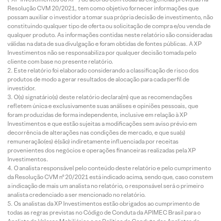
Resolução CVM 20/2021, tem como objetivo fornecer informações que
possam auxiliar o investidor a tomar sua própria decisão de investimento, não
constituindo qualquer tipo de oferta ou solicitação de compra e/ou venda de
qualquer produto. As informações contidas neste relatório são consideradas
válidas na data de sua divulgação e foram obtidas de fontes públicas. A XP
Investimentos não se responsabiliza por qualquer decisão tomada pelo
cliente com base no presente relatório.
Este relatório foi elaborado considerando a classificação de risco dos
produtos de modo a gerar resultados de alocação para cada perfil de
investidor.
O(s) signatário(s) deste relatório declara(m) que as recomendações
refletem única e exclusivamente suas análises e opiniões pessoais, que
foram produzidas de forma independente, inclusive em relação à XP
Investimentos e que estão sujeitas a modificações sem aviso prévio em
decorrência de alterações nas condições de mercado, e que sua(s)
remuneração(es) é(são) indiretamente influenciada por receitas
provenientes dos negócios e operações financeiras realizadas pela XP
Investimentos.
O analista responsável pelo conteúdo deste relatório e pelo cumprimento
da Resolução CVM nº 20/2021 está indicado acima, sendo que, caso constem
a indicação de mais um analista no relatório, o responsável será o primeiro
analista credenciado a ser mencionado no relatório.
Os analistas da XP Investimentos estão obrigados ao cumprimento de
todas as regras previstas no Código de Conduta da APIMEC Brasil para o