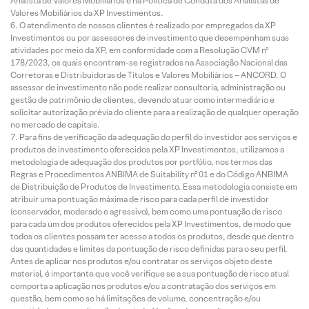
Analista de Valores Mobiliários e na Política de Conduta dos Analistas de
Valores Mobiliários da XP Investimentos.
O atendimento de nossos clientes é realizado por empregados da XP
Investimentos ou por assessores de investimento que desempenham suas
atividades por meio da XP, em conformidade com a Resolução CVM nº
178/2023, os quais encontram-se registrados na Associação Nacional das
Corretoras e Distribuidoras de Títulos e Valores Mobiliários – ANCORD. O
assessor de investimento não pode realizar consultoria, administração ou
gestão de patrimônio de clientes, devendo atuar como intermediário e
solicitar autorização prévia do cliente para a realização de qualquer operação
no mercado de capitais.
Para fins de verificação da adequação do perfil do investidor aos serviços e
produtos de investimento oferecidos pela XP Investimentos, utilizamos a
metodologia de adequação dos produtos por portfólio, nos termos das
Regras e Procedimentos ANBIMA de Suitability nº 01 e do Código ANBIMA
de Distribuição de Produtos de Investimento. Essa metodologia consiste em
atribuir uma pontuação máxima de risco para cada perfil de investidor
(conservador, moderado e agressivo), bem como uma pontuação de risco
para cada um dos produtos oferecidos pela XP Investimentos, de modo que
todos os clientes possam ter acesso a todos os produtos, desde que dentro
das quantidades e limites da pontuação de risco definidas para o seu perfil.
Antes de aplicar nos produtos e/ou contratar os serviços objeto deste
material, é importante que você verifique se a sua pontuação de risco atual
comporta a aplicação nos produtos e/ou a contratação dos serviços em
questão, bem como se há limitações de volume, concentração e/ou