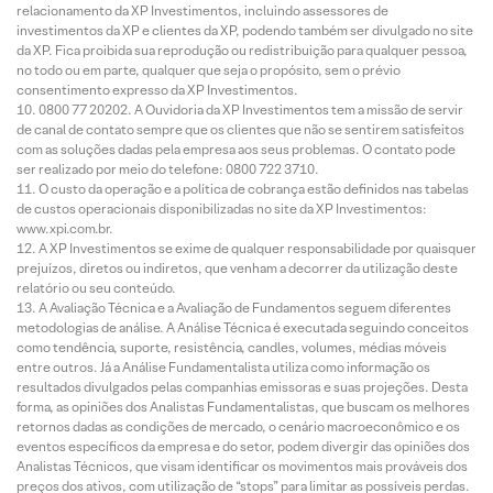
relacionamento da XP Investimentos, incluindo assessores de
investimentos da XP e clientes da XP, podendo também ser divulgado no site
da XP. Fica proibida sua reprodução ou redistribuição para qualquer pessoa,
no todo ou em parte, qualquer que seja o propósito, sem o prévio
consentimento expresso da XP Investimentos.
0800 77 20202. A Ouvidoria da XP Investimentos tem a missão de servir
de canal de contato sempre que os clientes que não se sentirem satisfeitos
com as soluções dadas pela empresa aos seus problemas. O contato pode
ser realizado por meio do telefone: 0800 722 3710.
O custo da operação e a política de cobrança estão definidos nas tabelas
de custos operacionais disponibilizadas no site da XP Investimentos:
www.xpi.com.br.
A XP Investimentos se exime de qualquer responsabilidade por quaisquer
prejuízos, diretos ou indiretos, que venham a decorrer da utilização deste
relatório ou seu conteúdo.
A Avaliação Técnica e a Avaliação de Fundamentos seguem diferentes
metodologias de análise. A Análise Técnica é executada seguindo conceitos
como tendência, suporte, resistência, candles, volumes, médias móveis
entre outros. Já a Análise Fundamentalista utiliza como informação os
resultados divulgados pelas companhias emissoras e suas projeções. Desta
forma, as opiniões dos Analistas Fundamentalistas, que buscam os melhores
retornos dadas as condições de mercado, o cenário macroeconômico e os
eventos específicos da empresa e do setor, podem divergir das opiniões dos
Analistas Técnicos, que visam identificar os movimentos mais prováveis dos
preços dos ativos, com utilização de “stops” para limitar as possíveis perdas.