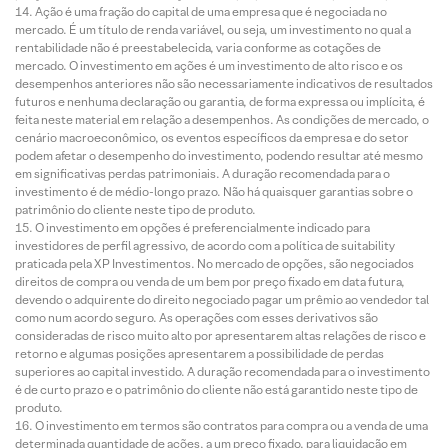
Ação é uma fração do capital de uma empresa que é negociada no
mercado. É um título de renda variável, ou seja, um investimento no qual a
rentabilidade não é preestabelecida, varia conforme as cotações de
mercado. O investimento em ações é um investimento de alto risco e os
desempenhos anteriores não são necessariamente indicativos de resultados
futuros e nenhuma declaração ou garantia, de forma expressa ou implícita, é
feita neste material em relação a desempenhos. As condições de mercado, o
cenário macroeconômico, os eventos específicos da empresa e do setor
podem afetar o desempenho do investimento, podendo resultar até mesmo
em significativas perdas patrimoniais. A duração recomendada para o
investimento é de médio-longo prazo. Não há quaisquer garantias sobre o
patrimônio do cliente neste tipo de produto.
O investimento em opções é preferencialmente indicado para
investidores de perfil agressivo, de acordo com a política de suitability
praticada pela XP Investimentos. No mercado de opções, são negociados
direitos de compra ou venda de um bem por preço fixado em data futura,
devendo o adquirente do direito negociado pagar um prêmio ao vendedor tal
como num acordo seguro. As operações com esses derivativos são
consideradas de risco muito alto por apresentarem altas relações de risco e
retorno e algumas posições apresentarem a possibilidade de perdas
superiores ao capital investido. A duração recomendada para o investimento
é de curto prazo e o patrimônio do cliente não está garantido neste tipo de
produto.
O investimento em termos são contratos para compra ou a venda de uma
determinada quantidade de ações, a um preço fixado, para liquidação em