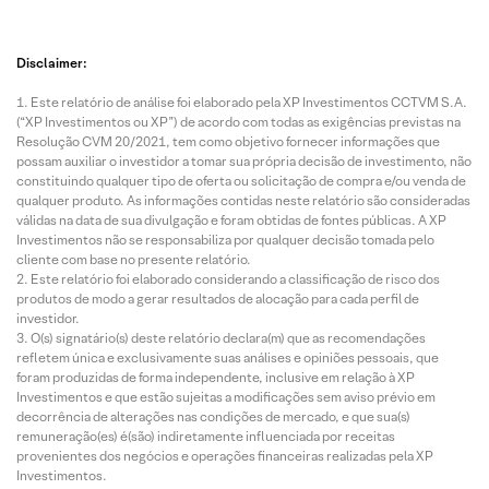
Disclaimer:
Este relatório de análise foi elaborado pela XP Investimentos CCTVM S.A.
(“XP Investimentos ou XP”) de acordo com todas as exigências previstas na
Resolução CVM 20/2021, tem como objetivo fornecer informações que
possam auxiliar o investidor a tomar sua própria decisão de investimento, não
constituindo qualquer tipo de oferta ou solicitação de compra e/ou venda de
qualquer produto. As informações contidas neste relatório são consideradas
válidas na data de sua divulgação e foram obtidas de fontes públicas. A XP
Investimentos não se responsabiliza por qualquer decisão tomada pelo
cliente com base no presente relatório.
Este relatório foi elaborado considerando a classificação de risco dos
produtos de modo a gerar resultados de alocação para cada perfil de
investidor.
O(s) signatário(s) deste relatório declara(m) que as recomendações
refletem única e exclusivamente suas análises e opiniões pessoais, que
foram produzidas de forma independente, inclusive em relação à XP
Investimentos e que estão sujeitas a modificações sem aviso prévio em
decorrência de alterações nas condições de mercado, e que sua(s)
remuneração(es) é(são) indiretamente influenciada por receitas
provenientes dos negócios e operações financeiras realizadas pela XP
Investimentos.