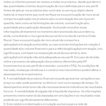
todos os clientes possam ter acesso a todos os produtos, desde que dentro
das quantidades e limites da pontuação de risco definidas para o seu perfil.
Antes de aplicar nos produtos e/ou contratar os serviços objeto deste
material, é importante que você verifique se a sua pontuação de risco atual
comporta a aplicação nos produtos e/ou a contratação dos serviços em
questão, bem como se há limitações de volume, concentração e/ou
quantidade para a aplicação desejada. Você pode consultar essas
informações diretamente no momento da transmissão da sua ordem ou,
ainda, consultando o risco geral da sua carteira na tela de carteira (Visão
Risco). Caso a sua pontuação de risco atual não comporte a
aplicação/contratação pretendida, ou caso existam limitações em relação à
quantidade e/ou volume financeiro para a referida aplicação/contratação, isto
significa que, com base na composição atual da sua carteira, esta
aplicação/contratação não está adequada ao seu perfil. Em caso de dúvidas
sobre o processo de adequação dos produtos oferecidos pela XP
Investimentos ao seu perfil de investidor, consulte o FAQ. As condições de
mercado, mudanças climáticas e o cenário macroeconômico podem afetar o
desempenho do investimento.
A rentabilidade de produtos financeiros pode apresentar variações e seu
preço ou valor pode aumentar ou diminuir num curto espaço de tempo. Os
desempenhos anteriores não são necessariamente indicativos de resultados
futuros. A rentabilidade divulgada não é líquida de impostos. As informações
presentes neste material são baseadas em simulações e os resultados reais
poderão ser significativamente diferentes.
Este relatório é destinado à circulação exclusiva para a rede de