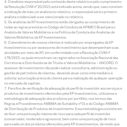
O analista responsável pelo conteúdo deste relatório e pelo cumprimento
da Resolução CVM nº 20/2021 está indicado acima, sendo que, caso constem
a indicação de mais um analista no relatório, o responsável será o primeiro
analista credenciado a ser mencionado no relatório.
Os analistas da XP Investimentos estão obrigados ao cumprimento de
todas as regras previstas no Código de Conduta da APIMEC Brasil para o
Analista de Valores Mobiliários e na Política de Conduta dos Analistas de
Valores Mobiliários da XP Investimentos.
O atendimento de nossos clientes é realizado por empregados da XP
Investimentos ou por assessores de investimento que desempenham suas
atividades por meio da XP, em conformidade com a Resolução CVM nº
178/2023, os quais encontram-se registrados na Associação Nacional das
Corretoras e Distribuidoras de Títulos e Valores Mobiliários – ANCORD. O
assessor de investimento não pode realizar consultoria, administração ou
gestão de patrimônio de clientes, devendo atuar como intermediário e
solicitar autorização prévia do cliente para a realização de qualquer operação
no mercado de capitais.
Para fins de verificação da adequação do perfil do investidor aos serviços e
produtos de investimento oferecidos pela XP Investimentos, utilizamos a
metodologia de adequação dos produtos por portfólio, nos termos das
Regras e Procedimentos ANBIMA de Suitability nº 01 e do Código ANBIMA
de Distribuição de Produtos de Investimento. Essa metodologia consiste em
atribuir uma pontuação máxima de risco para cada perfil de investidor
(conservador, moderado e agressivo), bem como uma pontuação de risco
para cada um dos produtos oferecidos pela XP Investimentos, de modo que