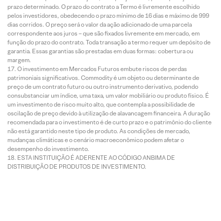
prazo determinado. O prazo do contrato a Termo é livremente escolhido
pelos investidores, obedecendo o prazo mínimo de 16 dias e máximo de 999
dias corridos. O preço será o valor da ação adicionado de uma parcela
correspondente aos juros – que são fixados livremente em mercado, em
função do prazo do contrato. Toda transação a termo requer um depósito de
garantia. Essas garantias são prestadas em duas formas: cobertura ou
margem.
O investimento em Mercados Futuros embute riscos de perdas
patrimoniais significativos. Commodity é um objeto ou determinante de
preço de um contrato futuro ou outro instrumento derivativo, podendo
consubstanciar um índice, uma taxa, um valor mobiliário ou produto físico. É
um investimento de risco muito alto, que contempla a possibilidade de
oscilação de preço devido à utilização de alavancagem financeira. A duração
recomendada para o investimento é de curto prazo e o patrimônio do cliente
não está garantido neste tipo de produto. As condições de mercado,
mudanças climáticas e o cenário macroeconômico podem afetar o
desempenho do investimento.
ESTA INSTITUIÇÃO É ADERENTE AO CÓDIGO ANBIMA DE
DISTRIBUIÇÃO DE PRODUTOS DE INVESTIMENTO.