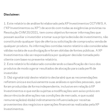
Disclaimer:
Este relatório de análise foi elaborado pela XP Investimentos CCTVM S.A.
(“XP Investimentos ou XP”) de acordo com todas as exigências previstas na
Resolução CVM 20/2021, tem como objetivo fornecer informações que
possam auxiliar o investidor a tomar sua própria decisão de investimento, não
constituindo qualquer tipo de oferta ou solicitação de compra e/ou venda de
qualquer produto. As informações contidas neste relatório são consideradas
válidas na data de sua divulgação e foram obtidas de fontes públicas. A XP
Investimentos não se responsabiliza por qualquer decisão tomada pelo
cliente com base no presente relatório.
Este relatório foi elaborado considerando a classificação de risco dos
produtos de modo a gerar resultados de alocação para cada perfil de
investidor.
O(s) signatário(s) deste relatório declara(m) que as recomendações
refletem única e exclusivamente suas análises e opiniões pessoais, que
foram produzidas de forma independente, inclusive em relação à XP
Investimentos e que estão sujeitas a modificações sem aviso prévio em
decorrência de alterações nas condições de mercado, e que sua(s)
remuneração(es) é(são) indiretamente influenciada por receitas
provenientes dos negócios e operações financeiras realizadas pela XP
Investimentos.