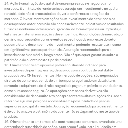
Ação é uma fração do capital de uma empresa que é negociada no
mercado. É um título de renda variável, ou seja, um investimento no qual a
rentabilidade não é preestabelecida, varia conforme as cotações de
mercado. O investimento em ações é um investimento de alto risco e os
desempenhos anteriores não são necessariamente indicativos de resultados
futuros e nenhuma declaração ou garantia, de forma expressa ou implícita, é
feita neste material em relação a desempenhos. As condições de mercado, o
cenário macroeconômico, os eventos específicos da empresa e do setor
podem afetar o desempenho do investimento, podendo resultar até mesmo
em significativas perdas patrimoniais. A duração recomendada para o
investimento é de médio-longo prazo. Não há quaisquer garantias sobre o
patrimônio do cliente neste tipo de produto.
O investimento em opções é preferencialmente indicado para
investidores de perfil agressivo, de acordo com a política de suitability
praticada pela XP Investimentos. No mercado de opções, são negociados
direitos de compra ou venda de um bem por preço fixado em data futura,
devendo o adquirente do direito negociado pagar um prêmio ao vendedor tal
como num acordo seguro. As operações com esses derivativos são
consideradas de risco muito alto por apresentarem altas relações de risco e
retorno e algumas posições apresentarem a possibilidade de perdas
superiores ao capital investido. A duração recomendada para o investimento
é de curto prazo e o patrimônio do cliente não está garantido neste tipo de
produto.
O investimento em termos são contratos para compra ou a venda de uma
determinada quantidade de ações, a um preço fixado, para liquidação em