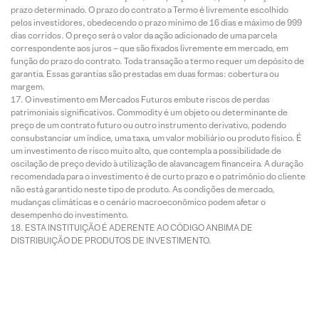
prazo determinado. O prazo do contrato a Termo é livremente escolhido
pelos investidores, obedecendo o prazo mínimo de 16 dias e máximo de 999
dias corridos. O preço será o valor da ação adicionado de uma parcela
correspondente aos juros – que são fixados livremente em mercado, em
função do prazo do contrato. Toda transação a termo requer um depósito de
garantia. Essas garantias são prestadas em duas formas: cobertura ou
margem.
O investimento em Mercados Futuros embute riscos de perdas
patrimoniais significativos. Commodity é um objeto ou determinante de
preço de um contrato futuro ou outro instrumento derivativo, podendo
consubstanciar um índice, uma taxa, um valor mobiliário ou produto físico. É
um investimento de risco muito alto, que contempla a possibilidade de
oscilação de preço devido à utilização de alavancagem financeira. A duração
recomendada para o investimento é de curto prazo e o patrimônio do cliente
não está garantido neste tipo de produto. As condições de mercado,
mudanças climáticas e o cenário macroeconômico podem afetar o
desempenho do investimento.
ESTA INSTITUIÇÃO É ADERENTE AO CÓDIGO ANBIMA DE
DISTRIBUIÇÃO DE PRODUTOS DE INVESTIMENTO.