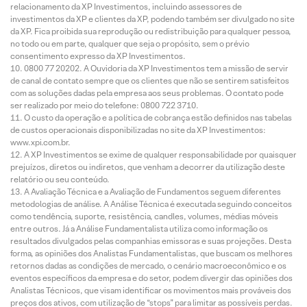
relacionamento da XP Investimentos, incluindo assessores de
investimentos da XP e clientes da XP, podendo também ser divulgado no site
da XP. Fica proibida sua reprodução ou redistribuição para qualquer pessoa,
no todo ou em parte, qualquer que seja o propósito, sem o prévio
consentimento expresso da XP Investimentos.
0800 77 20202. A Ouvidoria da XP Investimentos tem a missão de servir
de canal de contato sempre que os clientes que não se sentirem satisfeitos
com as soluções dadas pela empresa aos seus problemas. O contato pode
ser realizado por meio do telefone: 0800 722 3710.
O custo da operação e a política de cobrança estão definidos nas tabelas
de custos operacionais disponibilizadas no site da XP Investimentos:
www.xpi.com.br.
A XP Investimentos se exime de qualquer responsabilidade por quaisquer
prejuízos, diretos ou indiretos, que venham a decorrer da utilização deste
relatório ou seu conteúdo.
A Avaliação Técnica e a Avaliação de Fundamentos seguem diferentes
metodologias de análise. A Análise Técnica é executada seguindo conceitos
como tendência, suporte, resistência, candles, volumes, médias móveis
entre outros. Já a Análise Fundamentalista utiliza como informação os
resultados divulgados pelas companhias emissoras e suas projeções. Desta
forma, as opiniões dos Analistas Fundamentalistas, que buscam os melhores
retornos dadas as condições de mercado, o cenário macroeconômico e os
eventos específicos da empresa e do setor, podem divergir das opiniões dos
Analistas Técnicos, que visam identificar os movimentos mais prováveis dos
preços dos ativos, com utilização de “stops” para limitar as possíveis perdas.