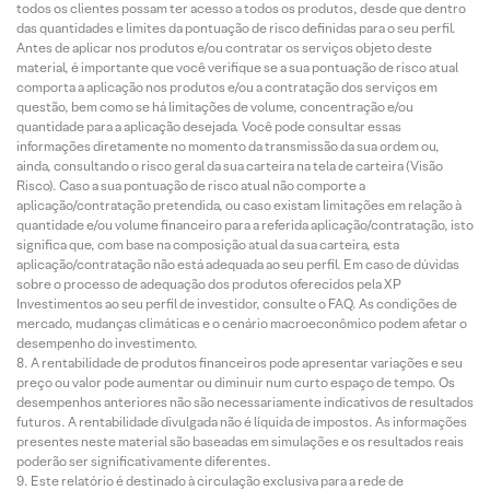
todos os clientes possam ter acesso a todos os produtos, desde que dentro
das quantidades e limites da pontuação de risco definidas para o seu perfil.
Antes de aplicar nos produtos e/ou contratar os serviços objeto deste
material, é importante que você verifique se a sua pontuação de risco atual
comporta a aplicação nos produtos e/ou a contratação dos serviços em
questão, bem como se há limitações de volume, concentração e/ou
quantidade para a aplicação desejada. Você pode consultar essas
informações diretamente no momento da transmissão da sua ordem ou,
ainda, consultando o risco geral da sua carteira na tela de carteira (Visão
Risco). Caso a sua pontuação de risco atual não comporte a
aplicação/contratação pretendida, ou caso existam limitações em relação à
quantidade e/ou volume financeiro para a referida aplicação/contratação, isto
significa que, com base na composição atual da sua carteira, esta
aplicação/contratação não está adequada ao seu perfil. Em caso de dúvidas
sobre o processo de adequação dos produtos oferecidos pela XP
Investimentos ao seu perfil de investidor, consulte o FAQ. As condições de
mercado, mudanças climáticas e o cenário macroeconômico podem afetar o
desempenho do investimento.
A rentabilidade de produtos financeiros pode apresentar variações e seu
preço ou valor pode aumentar ou diminuir num curto espaço de tempo. Os
desempenhos anteriores não são necessariamente indicativos de resultados
futuros. A rentabilidade divulgada não é líquida de impostos. As informações
presentes neste material são baseadas em simulações e os resultados reais
poderão ser significativamente diferentes.
Este relatório é destinado à circulação exclusiva para a rede de