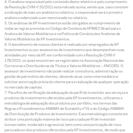
O analista responsável pelo conteúdo deste relatório e pelo cumprimento
da Resolução CVM nº 20/2021 está indicado acima, sendo que, caso constem
a indicação de mais um analista no relatório, o responsável será o primeiro
analista credenciado a ser mencionado no relatório.
Os analistas da XP Investimentos estão obrigados ao cumprimento de
todas as regras previstas no Código de Conduta da APIMEC Brasil para o
Analista de Valores Mobiliários e na Política de Conduta dos Analistas de
Valores Mobiliários da XP Investimentos.
O atendimento de nossos clientes é realizado por empregados da XP
Investimentos ou por assessores de investimento que desempenham suas
atividades por meio da XP, em conformidade com a Resolução CVM nº
178/2023, os quais encontram-se registrados na Associação Nacional das
Corretoras e Distribuidoras de Títulos e Valores Mobiliários – ANCORD. O
assessor de investimento não pode realizar consultoria, administração ou
gestão de patrimônio de clientes, devendo atuar como intermediário e
solicitar autorização prévia do cliente para a realização de qualquer operação
no mercado de capitais.
Para fins de verificação da adequação do perfil do investidor aos serviços e
produtos de investimento oferecidos pela XP Investimentos, utilizamos a
metodologia de adequação dos produtos por portfólio, nos termos das
Regras e Procedimentos ANBIMA de Suitability nº 01 e do Código ANBIMA
de Distribuição de Produtos de Investimento. Essa metodologia consiste em
atribuir uma pontuação máxima de risco para cada perfil de investidor
(conservador, moderado e agressivo), bem como uma pontuação de risco
para cada um dos produtos oferecidos pela XP Investimentos, de modo que