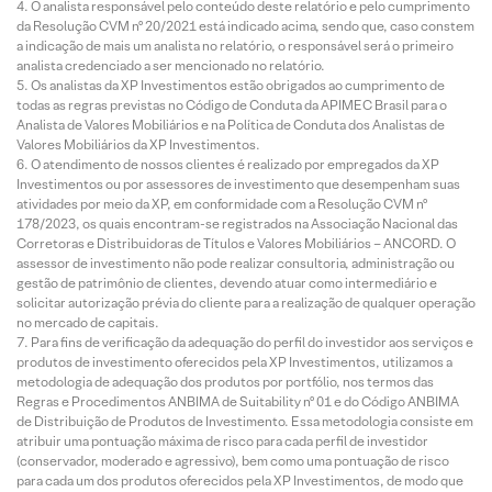
O analista responsável pelo conteúdo deste relatório e pelo cumprimento
da Resolução CVM nº 20/2021 está indicado acima, sendo que, caso constem
a indicação de mais um analista no relatório, o responsável será o primeiro
analista credenciado a ser mencionado no relatório.
Os analistas da XP Investimentos estão obrigados ao cumprimento de
todas as regras previstas no Código de Conduta da APIMEC Brasil para o
Analista de Valores Mobiliários e na Política de Conduta dos Analistas de
Valores Mobiliários da XP Investimentos.
O atendimento de nossos clientes é realizado por empregados da XP
Investimentos ou por assessores de investimento que desempenham suas
atividades por meio da XP, em conformidade com a Resolução CVM nº
178/2023, os quais encontram-se registrados na Associação Nacional das
Corretoras e Distribuidoras de Títulos e Valores Mobiliários – ANCORD. O
assessor de investimento não pode realizar consultoria, administração ou
gestão de patrimônio de clientes, devendo atuar como intermediário e
solicitar autorização prévia do cliente para a realização de qualquer operação
no mercado de capitais.
Para fins de verificação da adequação do perfil do investidor aos serviços e
produtos de investimento oferecidos pela XP Investimentos, utilizamos a
metodologia de adequação dos produtos por portfólio, nos termos das
Regras e Procedimentos ANBIMA de Suitability nº 01 e do Código ANBIMA
de Distribuição de Produtos de Investimento. Essa metodologia consiste em
atribuir uma pontuação máxima de risco para cada perfil de investidor
(conservador, moderado e agressivo), bem como uma pontuação de risco
para cada um dos produtos oferecidos pela XP Investimentos, de modo que