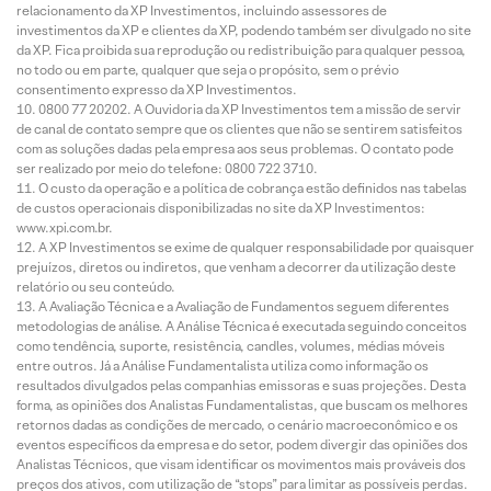
relacionamento da XP Investimentos, incluindo assessores de
investimentos da XP e clientes da XP, podendo também ser divulgado no site
da XP. Fica proibida sua reprodução ou redistribuição para qualquer pessoa,
no todo ou em parte, qualquer que seja o propósito, sem o prévio
consentimento expresso da XP Investimentos.
0800 77 20202. A Ouvidoria da XP Investimentos tem a missão de servir
de canal de contato sempre que os clientes que não se sentirem satisfeitos
com as soluções dadas pela empresa aos seus problemas. O contato pode
ser realizado por meio do telefone: 0800 722 3710.
O custo da operação e a política de cobrança estão definidos nas tabelas
de custos operacionais disponibilizadas no site da XP Investimentos:
www.xpi.com.br.
A XP Investimentos se exime de qualquer responsabilidade por quaisquer
prejuízos, diretos ou indiretos, que venham a decorrer da utilização deste
relatório ou seu conteúdo.
A Avaliação Técnica e a Avaliação de Fundamentos seguem diferentes
metodologias de análise. A Análise Técnica é executada seguindo conceitos
como tendência, suporte, resistência, candles, volumes, médias móveis
entre outros. Já a Análise Fundamentalista utiliza como informação os
resultados divulgados pelas companhias emissoras e suas projeções. Desta
forma, as opiniões dos Analistas Fundamentalistas, que buscam os melhores
retornos dadas as condições de mercado, o cenário macroeconômico e os
eventos específicos da empresa e do setor, podem divergir das opiniões dos
Analistas Técnicos, que visam identificar os movimentos mais prováveis dos
preços dos ativos, com utilização de “stops” para limitar as possíveis perdas.