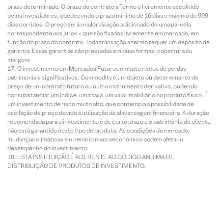
prazo determinado. O prazo do contrato a Termo é livremente escolhido
pelos investidores, obedecendo o prazo mínimo de 16 dias e máximo de 999
dias corridos. O preço será o valor da ação adicionado de uma parcela
correspondente aos juros – que são fixados livremente em mercado, em
função do prazo do contrato. Toda transação a termo requer um depósito de
garantia. Essas garantias são prestadas em duas formas: cobertura ou
margem.
O investimento em Mercados Futuros embute riscos de perdas
patrimoniais significativos. Commodity é um objeto ou determinante de
preço de um contrato futuro ou outro instrumento derivativo, podendo
consubstanciar um índice, uma taxa, um valor mobiliário ou produto físico. É
um investimento de risco muito alto, que contempla a possibilidade de
oscilação de preço devido à utilização de alavancagem financeira. A duração
recomendada para o investimento é de curto prazo e o patrimônio do cliente
não está garantido neste tipo de produto. As condições de mercado,
mudanças climáticas e o cenário macroeconômico podem afetar o
desempenho do investimento.
ESTA INSTITUIÇÃO É ADERENTE AO CÓDIGO ANBIMA DE
DISTRIBUIÇÃO DE PRODUTOS DE INVESTIMENTO.