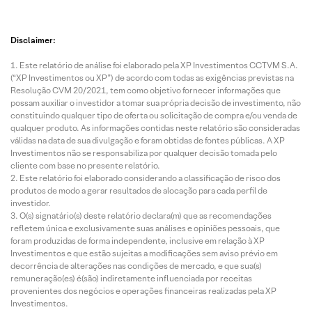
Disclaimer:
Este relatório de análise foi elaborado pela XP Investimentos CCTVM S.A.
(“XP Investimentos ou XP”) de acordo com todas as exigências previstas na
Resolução CVM 20/2021, tem como objetivo fornecer informações que
possam auxiliar o investidor a tomar sua própria decisão de investimento, não
constituindo qualquer tipo de oferta ou solicitação de compra e/ou venda de
qualquer produto. As informações contidas neste relatório são consideradas
válidas na data de sua divulgação e foram obtidas de fontes públicas. A XP
Investimentos não se responsabiliza por qualquer decisão tomada pelo
cliente com base no presente relatório.
Este relatório foi elaborado considerando a classificação de risco dos
produtos de modo a gerar resultados de alocação para cada perfil de
investidor.
O(s) signatário(s) deste relatório declara(m) que as recomendações
refletem única e exclusivamente suas análises e opiniões pessoais, que
foram produzidas de forma independente, inclusive em relação à XP
Investimentos e que estão sujeitas a modificações sem aviso prévio em
decorrência de alterações nas condições de mercado, e que sua(s)
remuneração(es) é(são) indiretamente influenciada por receitas
provenientes dos negócios e operações financeiras realizadas pela XP
Investimentos.