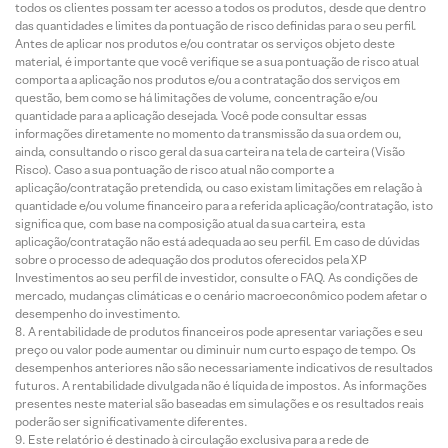
todos os clientes possam ter acesso a todos os produtos, desde que dentro
das quantidades e limites da pontuação de risco definidas para o seu perfil.
Antes de aplicar nos produtos e/ou contratar os serviços objeto deste
material, é importante que você verifique se a sua pontuação de risco atual
comporta a aplicação nos produtos e/ou a contratação dos serviços em
questão, bem como se há limitações de volume, concentração e/ou
quantidade para a aplicação desejada. Você pode consultar essas
informações diretamente no momento da transmissão da sua ordem ou,
ainda, consultando o risco geral da sua carteira na tela de carteira (Visão
Risco). Caso a sua pontuação de risco atual não comporte a
aplicação/contratação pretendida, ou caso existam limitações em relação à
quantidade e/ou volume financeiro para a referida aplicação/contratação, isto
significa que, com base na composição atual da sua carteira, esta
aplicação/contratação não está adequada ao seu perfil. Em caso de dúvidas
sobre o processo de adequação dos produtos oferecidos pela XP
Investimentos ao seu perfil de investidor, consulte o FAQ. As condições de
mercado, mudanças climáticas e o cenário macroeconômico podem afetar o
desempenho do investimento.
A rentabilidade de produtos financeiros pode apresentar variações e seu
preço ou valor pode aumentar ou diminuir num curto espaço de tempo. Os
desempenhos anteriores não são necessariamente indicativos de resultados
futuros. A rentabilidade divulgada não é líquida de impostos. As informações
presentes neste material são baseadas em simulações e os resultados reais
poderão ser significativamente diferentes.
Este relatório é destinado à circulação exclusiva para a rede de