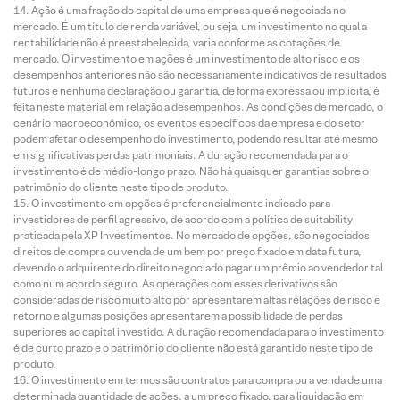
Ação é uma fração do capital de uma empresa que é negociada no
mercado. É um título de renda variável, ou seja, um investimento no qual a
rentabilidade não é preestabelecida, varia conforme as cotações de
mercado. O investimento em ações é um investimento de alto risco e os
desempenhos anteriores não são necessariamente indicativos de resultados
futuros e nenhuma declaração ou garantia, de forma expressa ou implícita, é
feita neste material em relação a desempenhos. As condições de mercado, o
cenário macroeconômico, os eventos específicos da empresa e do setor
podem afetar o desempenho do investimento, podendo resultar até mesmo
em significativas perdas patrimoniais. A duração recomendada para o
investimento é de médio-longo prazo. Não há quaisquer garantias sobre o
patrimônio do cliente neste tipo de produto.
O investimento em opções é preferencialmente indicado para
investidores de perfil agressivo, de acordo com a política de suitability
praticada pela XP Investimentos. No mercado de opções, são negociados
direitos de compra ou venda de um bem por preço fixado em data futura,
devendo o adquirente do direito negociado pagar um prêmio ao vendedor tal
como num acordo seguro. As operações com esses derivativos são
consideradas de risco muito alto por apresentarem altas relações de risco e
retorno e algumas posições apresentarem a possibilidade de perdas
superiores ao capital investido. A duração recomendada para o investimento
é de curto prazo e o patrimônio do cliente não está garantido neste tipo de
produto.
O investimento em termos são contratos para compra ou a venda de uma
determinada quantidade de ações, a um preço fixado, para liquidação em